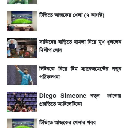
একদিনের ব্যবধানে আজকের সোনার দাম
টিভিতে আজকের খেলা (৭ আগস্ট)
সরকারি চাকরিজীবীদের জন্য বড় সুখবর!
সাকিবের বাড়িতে হামলা নিয়ে মুখ খুললেন
শেখ হাসিনা, মামলা ও দেশে ফেরা নিয়ে খোলামেলা
সাকিব
দিলীপ ঘোষ
Sirin Labs Finney: বাংলাদেশে এখন যত
লিটনকে নিয়ে টিম ম্যানেজমেন্টের নতুন
টাকায় পাওয়া যায়
পরিকল্পনা
সূর্যগ্রহণের দিন আকাশে চোখ ধাঁধানো দৃশ্য, জেনে নিন
Diego Simeone নতুন চ্যালেঞ্জ
সময় ও স্থান
প্রস্তুতিতে অ্যাটলেটিকো
টিভিতে আজকের খেলার খবর