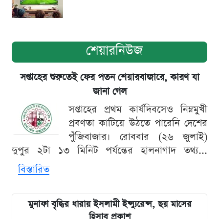
শেয়ারনিউজ
সপ্তাহের শুরুতেই ফের পতন শেয়ারবাজারে, কারণ যা
জানা গেল
সপ্তাহের প্রথম কার্যদিবসেও নিম্নমুখী
প্রবণতা কাটিয়ে উঠতে পারেনি দেশের
পুঁজিবাজার। রোববার (২৬ জুলাই)
দুপুর ২টা ১৩ মিনিট পর্যন্তের হালনাগাদ তথ্য...
বিস্তারিত
মুনাফা বৃদ্ধির ধারায় ইসলামী ইন্স্যুরেন্স, ছয় মাসের
হিসাব প্রকাশ