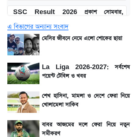
SSC Result 2026 প্রকাশ সোমবার,
ওয়েবসাইট ও এসএমএসে জানার নিয়ম
এ বিভাগের অন্যান্য সংবাদ
১৮০ দিনের মূল্যায়ন শেষে মন্ত্রিসভায় পরিবর্তন
মেসির জীবনে নেমে এলো শোকের ছায়া
আগে দেখে নিন, আজকের সোনার নতুন দাম
La Liga 2026-2027: সর্বশেষ
SSc Result 2026 তারিখ চূড়ান্ত, স্কুলে ভর্তি
পয়েন্ট টেবিল ও খবর
নিয়ে নতুন নিয়ম
শেখ হাসিনা, মামলা ও দেশে ফেরা নিয়ে
মেসির জীবনে নেমে এলো শোকের ছায়া
খোলামেলা সাকিব
La Liga 2026-2027: সর্বশেষ পয়েন্ট টেবিল ও
বাবর আজমের দলে ফেরা নিয়ে নতুন
খবর
সমীকরণ