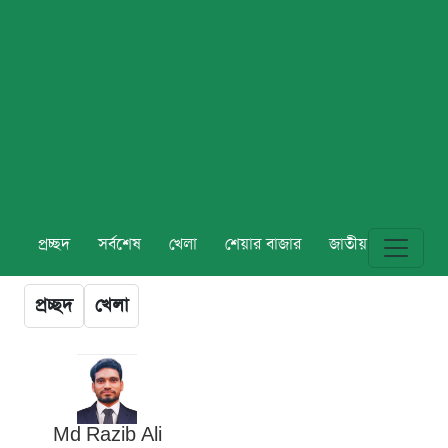
প্রচ্ছদ
সর্বশেষ
খেলা
শেয়ার বাজার
জাতীয়
বিশ্ব
প্রচ্ছদ
খেলা
Md Razib Ali