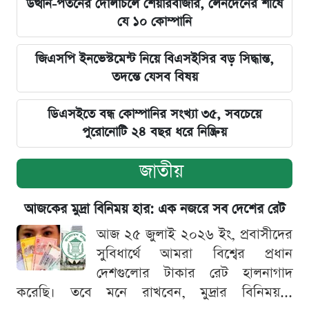
উত্থান-পতনের দোলাচলে শেয়ারবাজার, লেনদেনের শীর্ষে
যে ১০ কোম্পানি
জিএসপি ইনভেস্টমেন্ট নিয়ে বিএসইসির বড় সিদ্ধান্ত,
তদন্তে যেসব বিষয়
ডিএসইতে বন্ধ কোম্পানির সংখ্যা ৩৫, সবচেয়ে
পুরোনোটি ২৪ বছর ধরে নিষ্ক্রিয়
জাতীয়
আজকের মুদ্রা বিনিময় হার: এক নজরে সব দেশের রেট
আজ ২৫ জুলাই ২০২৬ ইং, প্রবাসীদের
সুবিধার্থে আমরা বিশ্বের প্রধান
দেশগুলোর টাকার রেট হালনাগাদ
করেছি। তবে মনে রাখবেন, মুদ্রার বিনিময়...