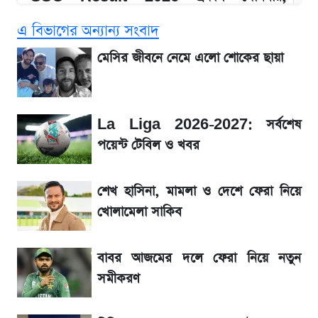
ওয়েবসাইট ও এসএমএসে জানার নিয়ম
এ বিভাগের অন্যান্য সংবাদ
১৮০ দিনের মূল্যায়ন শেষে মন্ত্রিসভায় পরিবর্তন
মেসির জীবনে নেমে এলো শোকের ছায়া
আগে দেখে নিন, আজকের সোনার নতুন দাম
La Liga 2026-2027: সর্বশেষ
SSc Result 2026 তারিখ চূড়ান্ত, স্কুলে ভর্তি
পয়েন্ট টেবিল ও খবর
নিয়ে নতুন নিয়ম
শেখ হাসিনা, মামলা ও দেশে ফেরা নিয়ে
মেসির জীবনে নেমে এলো শোকের ছায়া
খোলামেলা সাকিব
La Liga 2026-2027: সর্বশেষ পয়েন্ট টেবিল ও
বাবর আজমের দলে ফেরা নিয়ে নতুন
খবর
সমীকরণ
একদিনের ব্যবধানে আজকের সোনার দাম