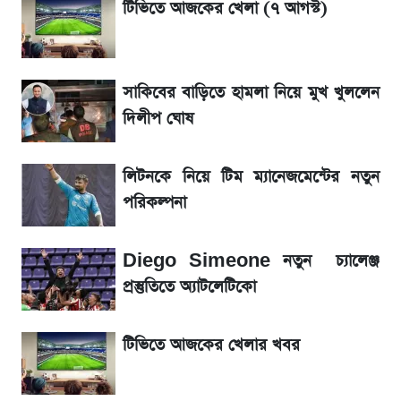
টিভিতে আজকের খেলা (৭ আগস্ট)
সরকারি চাকরিজীবীদের জন্য বড় সুখবর!
সাকিবের বাড়িতে হামলা নিয়ে মুখ খুললেন
শেখ হাসিনা, মামলা ও দেশে ফেরা নিয়ে খোলামেলা
সাকিব
দিলীপ ঘোষ
Sirin Labs Finney: বাংলাদেশে এখন যত
লিটনকে নিয়ে টিম ম্যানেজমেন্টের নতুন
টাকায় পাওয়া যায়
পরিকল্পনা
সূর্যগ্রহণের দিন আকাশে চোখ ধাঁধানো দৃশ্য, জেনে নিন
Diego Simeone নতুন চ্যালেঞ্জ
সময় ও স্থান
প্রস্তুতিতে অ্যাটলেটিকো
টিভিতে আজকের খেলার খবর