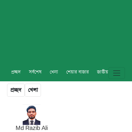
প্রচ্ছদ
সর্বশেষ
খেলা
শেয়ার বাজার
জাতীয়
বিশ্ব
প্রচ্ছদ
খেলা
Md Razib Ali