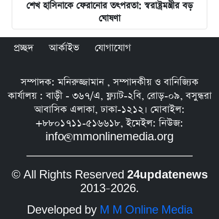
শেখ হাসিনাকে ফেরানোর তৎপরতা: স্বরাষ্ট্রমন্ত্রীর বড়
ঘোষণা
প্রচ্ছদ
আর্কাইভ
যোগাযোগ
সম্পাদক: মনিরুজ্জামান , সম্পাদকীয় ও বানিজ্যিক
কার্যালয় : বাড়ী - ৩৬৭/এ, ফ্ল্যাট-২বি, রোড়-০৯, বসুন্ধরা
আবাসিক এলাকা, ঢাকা-১২১২। মোবাইল:
+৮৮০১৭১১-৫১৬৬১৮, ইমেইল: নিউজ:
info@mmonlinemedia.org
© All Rights Reserved
24updatenews
2013–2026.
Developed by
M M Online Media