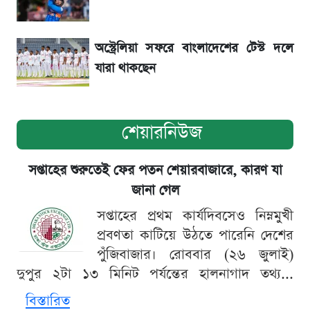
অস্ট্রেলিয়া সফরে বাংলাদেশের টেস্ট দলে
যারা থাকছেন
শেয়ারনিউজ
সপ্তাহের শুরুতেই ফের পতন শেয়ারবাজারে, কারণ যা
জানা গেল
সপ্তাহের প্রথম কার্যদিবসেও নিম্নমুখী
প্রবণতা কাটিয়ে উঠতে পারেনি দেশের
পুঁজিবাজার। রোববার (২৬ জুলাই)
দুপুর ২টা ১৩ মিনিট পর্যন্তের হালনাগাদ তথ্য...
বিস্তারিত