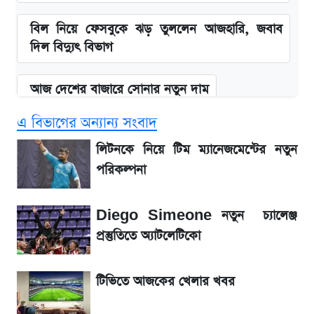
বিল নিয়ে ফেসবুকে ঝড় তুললেন আজহারি, জবাব
দিল বিদ্যুৎ বিভাগ
আজ দেশের বাজারে সোনার নতুন দাম
এ বিভাগের অন্যান্য সংবাদ
'এমবাপ্পে বাংলাদেশে'—বড় ঘোষণার পর যা জানাল
সরকার
লিটনকে নিয়ে টিম ম্যানেজমেন্টের নতুন
পরিকল্পনা
BCB compliance report উঠে এলো
গুরুত্বপূর্ণ সুপারিশ
Diego Simeone নতুন চ্যালেঞ্জ
প্রস্তুতিতে অ্যাটলেটিকো
নবম পে-স্কেল নিয়ে চূড়ান্ত প্রস্তুতি, অপেক্ষা মন্ত্রিসভার
অনুমোদনের
টিভিতে আজকের খেলার খবর
আগামী ৪ দিনের আবহাওয়া নিয়ে বড় সতর্কবার্তা