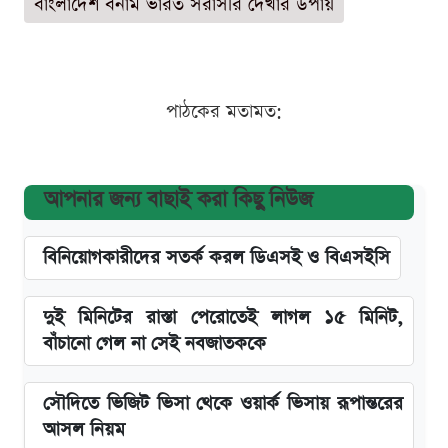
বাংলাদেশ বনাম ভারত সরাসরি দেখার উপায়
পাঠকের মতামত:
আপনার জন্য বাছাই করা কিছু নিউজ
বিনিয়োগকারীদের সতর্ক করল ডিএসই ও বিএসইসি
দুই মিনিটের রাস্তা পেরোতেই লাগল ১৫ মিনিট,
বাঁচানো গেল না সেই নবজাতককে
সৌদিতে ভিজিট ভিসা থেকে ওয়ার্ক ভিসায় রূপান্তরের
আসল নিয়ম