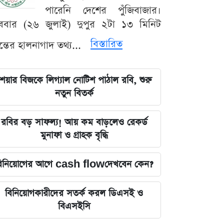
পারেনি দেশের পুঁজিবাজার।
ববার (২৬ জুলাই) দুপুর ২টা ১৩ মিনিট
বিস্তারিত
যন্তের হালনাগাদ তথ্য...
েয়ার বিজকে লিগ্যাল নোটিশ পাঠাল রবি, শুরু
নতুন বিতর্ক
রবির বড় সাফল্য! আয় কম বাড়লেও রেকর্ড
মুনাফা ও গ্রাহক বৃদ্ধি
িনিয়োগের আগে cash flowদেখবেন কেন?
বিনিয়োগকারীদের সতর্ক করল ডিএসই ও
বিএসইসি