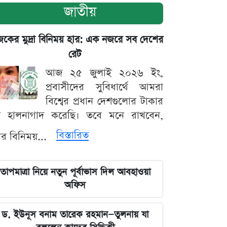
জাতীয়
ের মুদ্রা বিনিময় হার: এক নজরে সব দেশের
রেট
আজ ২৫ জুলাই ২০২৬ ইং,
প্রবাসীদের সুবিধার্থে আমরা
বিশ্বের প্রধান দেশগুলোর টাকার
ট হালনাগাদ করেছি। তবে মনে রাখবেন,
বিস্তারিত
্রার বিনিময়...
তাপমাত্রা নিয়ে নতুন পূর্বাভাস দিল আবহাওয়া
অফিস
ড. ইউনূস বনাম তারেক রহমান—তুলনায় যা