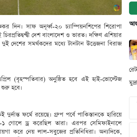
আজক
কর দিন। সাফ অনূর্ধ্ব-২০ চ্যাম্পিয়নশিপের শিরোপা
ই চিরপ্রতিদ্বন্দ্বী দেশ বাংলাদেশ ও ভারত। দক্ষিণ এশিয়ার
রে দুই দেশের সমর্থকদের মধ্যে টানটান উত্তেজনা বিরাজ
রে
প্রিল (বৃহস্পতিবার) অনুষ্ঠিত হবে এই হাই-ভোল্টেজ
মুদ
শুরু হবে।
 দুর্দান্ত ফর্মে রয়েছে। গ্রুপ পর্বে পাকিস্তানকে হারিয়ে
 ১-১ গোলে ড্র করেছিল তারা। এরপর সেমিফাইনালে
গা করে নেয় লাল-সবুজের প্রতিনিধিরা। অন্যদিকে,