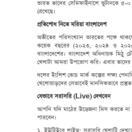
ভারত তাদের সেমিফাইনালে ভুটানকে ৫-০ গ
রেখেছে।
প্রতিশোধ নিতে মরিয়া বাংলাদেশ
অতীতের পরিসংখ্যান ভারতের পক্ষে থাক
কয়েক বছরের (২০২৩, ২০২৪ ও ২০২৫) ফ
বাংলাদেশের। বাংলাদেশ অধিনায়ক মিঠু চৌধ
খেলাটা আমরা উপভোগ করি। এবার তাদের হা
দলের ইংলিশ কোচ মার্ক কক্সের লক্ষ্য পেনা
খেলোয়াড়দের সেভাবেই মানসিকভাবে প্রস্তু
যেভাবে সরাসরি (Live) দেখবেন
আপনি যদি মাঠের উত্তেজনা মিস করতে না
পারবেন।
১. ইউটিউবে লাইভ: সরাসরি খেলাটি দেখত