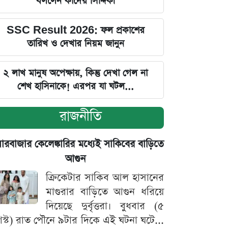
বললেন কাদের সিদ্দিকী
SSC Result 2026: ফল প্রকাশের
তারিখ ও দেখার নিয়ম জানুন
২ লাখ মানুষ অপেক্ষায়, কিন্তু দেখা গেল না
শেখ হাসিনাকে! এরপর যা ঘটল...
রাজনীতি
়ারবাজার কেলেঙ্কারির মধ্যেই সাকিবের বাড়িতে
আগুন
ক্রিকেটার সাকিব আল হাসানের
মাগুরার বাড়িতে আগুন ধরিয়ে
দিয়েছে দুর্বৃত্তরা। বুধবার (৫
স্ট) রাত পৌনে ৯টার দিকে এই ঘটনা ঘটে...