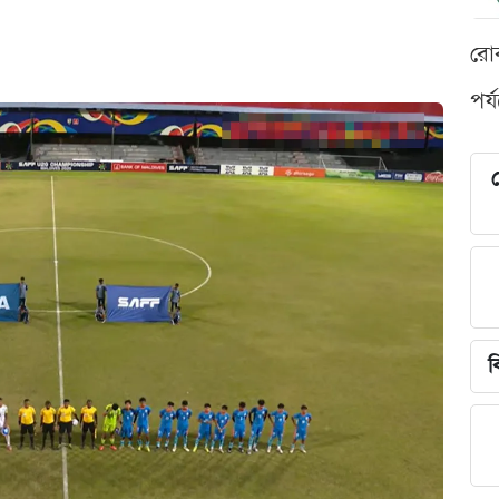
রো
পর্
শ
ব