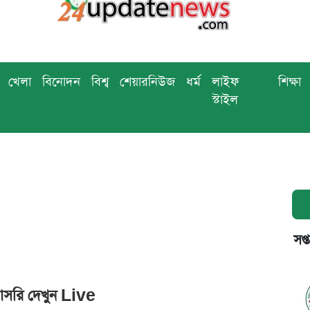
খেলা
বিনোদন
বিশ্ব
শেয়ারনিউজ
ধর্ম
লাইফ
শিক্ষা
স্টাইল
সপ্
াসরি দেখুন Live