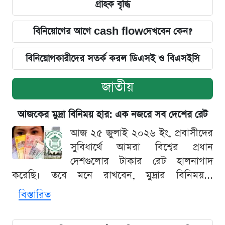
গ্রাহক বৃদ্ধি
বিনিয়োগের আগে cash flowদেখবেন কেন?
বিনিয়োগকারীদের সতর্ক করল ডিএসই ও বিএসইসি
জাতীয়
আজকের মুদ্রা বিনিময় হার: এক নজরে সব দেশের রেট
আজ ২৫ জুলাই ২০২৬ ইং, প্রবাসীদের
সুবিধার্থে আমরা বিশ্বের প্রধান
দেশগুলোর টাকার রেট হালনাগাদ
করেছি। তবে মনে রাখবেন, মুদ্রার বিনিময়...
বিস্তারিত