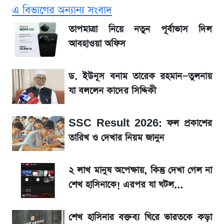
এ বিভাগের অন্যান্য সংবাদ
সাকিবের বাড়িতে হামলা নিয়ে মুখ খুললেন দিলীপ
তাপমাত্রা নিয়ে নতুন পূর্বাভাস দিল
ঘোষ
আবহাওয়া অফিস
লিটনকে নিয়ে টিম ম্যানেজমেন্টের নতুন পরিকল্পনা
ড. ইউনূস বনাম তারেক রহমান—তুলনায়
যা বললেন কাদের সিদ্দিকী
আগামীকালই স্পষ্ট হবে এসএসসি ফল প্রকাশের
তারিখ
SSC Result 2026: ফল প্রকাশের
তারিখ ও দেখার নিয়ম জানুন
জেনে নিন আজকের সোনা ও রুপার সর্বশেষ দাম
২ লাখ মানুষ অপেক্ষায়, কিন্তু দেখা গেল না
৬ আগস্ট দেশের বাজারে স্বর্ণের দাম
শেখ হাসিনাকে! এরপর যা ঘটল...
শেখ হাসিনার দেশে ফেরা নিয়ে যা বললেন রুমিন
শেখ হাসিনার বক্তব্য ঘিরে ভারতকে কড়া
ফারহানা