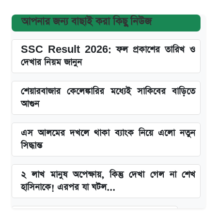
আপনার জন্য বাছাই করা কিছু নিউজ
SSC Result 2026: ফল প্রকাশের তারিখ ও
দেখার নিয়ম জানুন
শেয়ারবাজার কেলেঙ্কারির মধ্যেই সাকিবের বাড়িতে
আগুন
এস আলমের দখলে থাকা ব্যাংক নিয়ে এলো নতুন
সিদ্ধান্ত
২ লাখ মানুষ অপেক্ষায়, কিন্তু দেখা গেল না শেখ
হাসিনাকে! এরপর যা ঘটল...
বাংলাদেশ নিয়ে যা বললেন সজীব ওয়াজেদ জয়