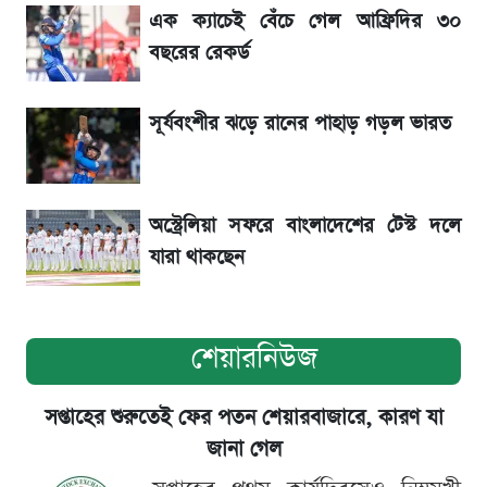
রেকর্ড
এক ক্যাচেই বেঁচে গেল আফ্রিদির ৩০
বছরের রেকর্ড
বাংলাদেশ নিয়ে যা বললেন সজীব ওয়াজেদ জয়
সূর্যবংশীর ঝড়ে রানের পাহাড় গড়ল ভারত
২ লাখ মানুষ অপেক্ষায়, কিন্তু দেখা গেল না শেখ
হাসিনাকে! এরপর যা ঘটল...
অস্ট্রেলিয়া সফরে বাংলাদেশের টেস্ট দলে
যারা থাকছেন
শেয়ারনিউজ
সপ্তাহের শুরুতেই ফের পতন শেয়ারবাজারে, কারণ যা
জানা গেল