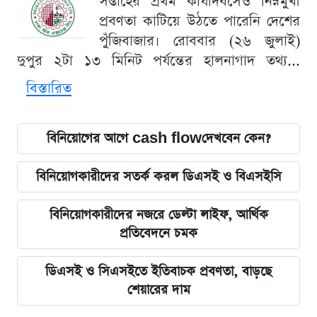
সপ্তাহের প্রথম কার্যদিবসেও নিম্নমুখী
প্রবণতা কাটিয়ে উঠতে পারেনি দেশের
পুঁজিবাজার। রোববার (২৬ জুলাই)
দুপুর ২টা ১৩ মিনিট পর্যন্তের হালনাগাদ তথ্য...
বিস্তারিত
বিনিয়োগের আগে cash flowদেখবেন কেন?
বিনিয়োগকারীদের সতর্ক করল ডিএসই ও বিএসইসি
বিনিয়োগকারীদের নজরে ডেল্টা লাইফ, আর্থিক
প্রতিবেদনে চমক
ডিএসই ও সিএসইতে ইতিবাচক প্রবণতা, বাড়ছে
শেয়ারের দাম