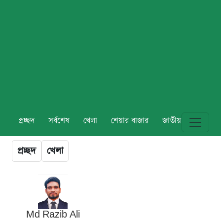
প্রচ্ছদ
সর্বশেষ
খেলা
শেয়ার বাজার
জাতীয়
বিশ্ব
প্রচ্ছদ
খেলা
Md Razib Ali