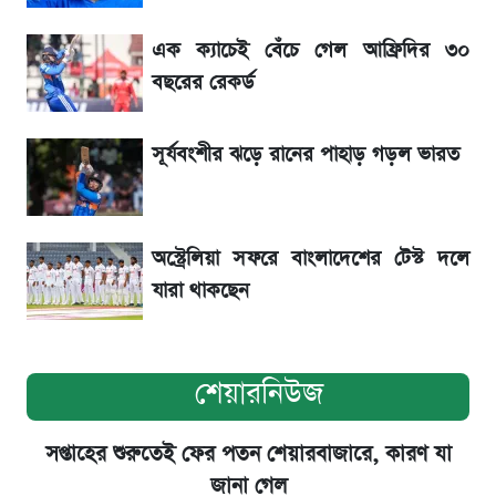
লাফিয়ে বাড়ল স্বর্ণের দাম, এক মাসের মধ্যে সর্বোচ্চ
রেকর্ড
এক ক্যাচেই বেঁচে গেল আফ্রিদির ৩০
বছরের রেকর্ড
বাংলাদেশ নিয়ে যা বললেন সজীব ওয়াজেদ জয়
সূর্যবংশীর ঝড়ে রানের পাহাড় গড়ল ভারত
২ লাখ মানুষ অপেক্ষায়, কিন্তু দেখা গেল না শেখ
হাসিনাকে! এরপর যা ঘটল...
অস্ট্রেলিয়া সফরে বাংলাদেশের টেস্ট দলে
যারা থাকছেন
শেয়ারনিউজ
সপ্তাহের শুরুতেই ফের পতন শেয়ারবাজারে, কারণ যা
জানা গেল