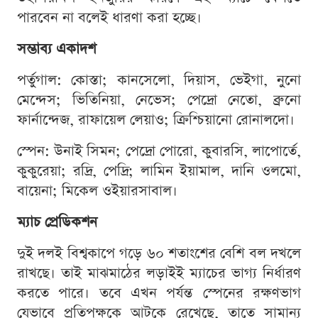
পারবেন না বলেই ধারণা করা হচ্ছে।
সম্ভাব্য একাদশ
পর্তুগাল: কোস্তা; কানসেলো, দিয়াস, ভেইগা, নুনো
মেন্দেস; ভিতিনিয়া, নেভেস; পেদ্রো নেতো, ব্রুনো
ফার্নান্দেজ, রাফায়েল লেয়াও; ক্রিশ্চিয়ানো রোনালদো।
স্পেন: উনাই সিমন; পেদ্রো পোরো, কুবারসি, লাপোর্তে,
কুকুরেয়া; রদ্রি, পেদ্রি; লামিন ইয়ামাল, দানি ওলমো,
বায়েনা; মিকেল ওইয়ারসাবাল।
ম্যাচ প্রেডিকশন
দুই দলই বিশ্বকাপে গড়ে ৬০ শতাংশের বেশি বল দখলে
রাখছে। তাই মাঝমাঠের লড়াইই ম্যাচের ভাগ্য নির্ধারণ
করতে পারে। তবে এখন পর্যন্ত স্পেনের রক্ষণভাগ
যেভাবে প্রতিপক্ষকে আটকে রেখেছে, তাতে সামান্য