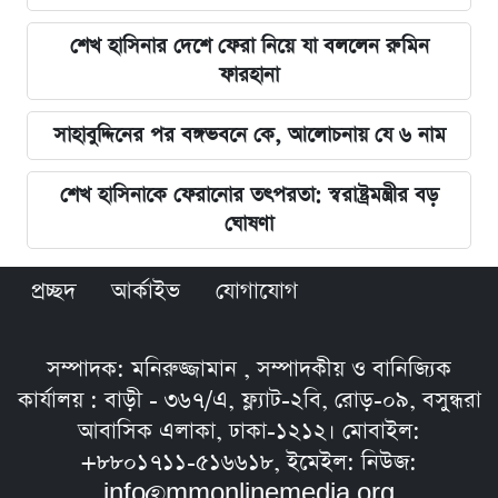
শেখ হাসিনার দেশে ফেরা নিয়ে যা বললেন রুমিন
ফারহানা
সাহাবুদ্দিনের পর বঙ্গভবনে কে, আলোচনায় যে ৬ নাম
শেখ হাসিনাকে ফেরানোর তৎপরতা: স্বরাষ্ট্রমন্ত্রীর বড়
ঘোষণা
প্রচ্ছদ
আর্কাইভ
যোগাযোগ
সম্পাদক: মনিরুজ্জামান , সম্পাদকীয় ও বানিজ্যিক
কার্যালয় : বাড়ী - ৩৬৭/এ, ফ্ল্যাট-২বি, রোড়-০৯, বসুন্ধরা
আবাসিক এলাকা, ঢাকা-১২১২। মোবাইল:
+৮৮০১৭১১-৫১৬৬১৮, ইমেইল: নিউজ:
info@mmonlinemedia.org