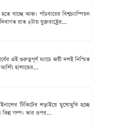
 যাচ্ছে আজ। পাঁচবারের বিশ্বচ্যাম্পিয়ন
গত রাত ২টায় যুক্তরাষ্ট্রের...
এই গুরুত্বপূর্ণ ম্যাচে জয়ী দলই নিশ্চিত
র্লিং হালান্ডের...
ইনালের টিকিটের লড়াইয়ে মুখোমুখি হচ্ছে
িন্ন গল্প। তার ওপর...