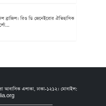
িল ব্রাজিল। রিও ডি জেনেইরোর ঐতিহাসিক
্লো...
সুন্ধরা আবাসিক এলাকা, ঢাকা-১২১২। মোবাইল:
ia.org