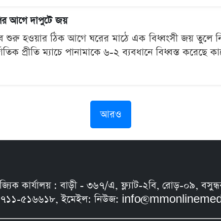
পের আগে দাপুটে জয়
 শুরু হওয়ার ঠিক আগে ঘরের মাঠে এক বিধ্বংসী জয় তুলে ন
জাতিক প্রীতি ম্যাচে পানামাকে ৬-২ ব্যবধানে বিধ্বস্ত করেছে কার
আরও
নিজ্যিক কার্যালয় : বাড়ী - ৩৬৭/এ, ফ্ল্যাট-২বি, রোড়-০৯, ব
৭১১-৫১৬৬১৮, ইমেইল: নিউজ:
info@mmonlinemed