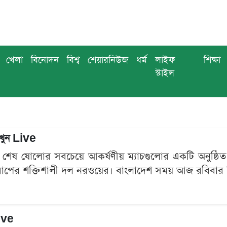
খেলা
বিনোদন
বিশ্ব
শেয়ারনিউজ
ধর্ম
লাইফ
শিক্ষা
স্টাইল
েখুন Live
েষ ষোলোর সবচেয়ে আকর্ষণীয় ম্যাচগুলোর একটি অনুষ্ঠিত হতে
রোপের শক্তিশালী দল নরওয়ের। বাংলাদেশ সময় আজ রবিবার দিবা
Live