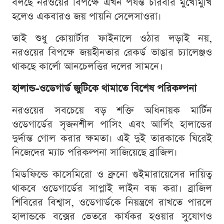
বলছে নরওয়ের বিপক্ষে এখন পর্যন্ত চারবার মুখোমুখি
হলেও একবারও জয় পায়নি সেলেসাওরা।
তাই শুধু কোয়ার্টার ফাইনালে ওঠার লড়াই নয়,
নরওয়ের বিপক্ষে জয়হীনতার রেকর্ড ভাঙার চ্যালেঞ্জও
থাকছে কার্লো আনচেলত্তির দলের সামনে।
হালান্ড-ওডেগার্ড জুটিকে থামাতে বিশেষ পরিকল্পনা
নরওয়ের সবচেয়ে বড় শক্তি অধিনায়ক মার্টিন
ওডেগার্ডের সৃজনশীল পাসিং এবং আর্লিং হালান্ডের
দুর্দান্ত গোল করার ক্ষমতা। এই দুই তারকাকে ঘিরেই
নিজেদের ম্যাচ পরিকল্পনা সাজিয়েছে ব্রাজিল।
মিডফিল্ডে কাসেমিরো ও ব্রুনো গুইমারায়েসের দায়িত্ব
থাকবে ওডেগার্ডের সাপ্লাই লাইন বন্ধ করা। ব্রাজিল
শিবিরের বিশ্বাস, ওডেগার্ডকে নিয়ন্ত্রণে রাখতে পারলে
হালান্ডকে বক্সের ভেতরে কার্যকর হওয়ার সুযোগও