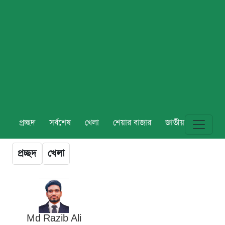
প্রচ্ছদ
সর্বশেষ
খেলা
শেয়ার বাজার
জাতীয়
বিশ্ব
প্রচ্ছদ
খেলা
Md Razib Ali