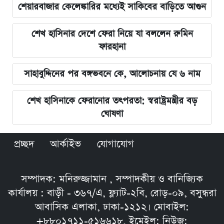
শেয়ারবাজার কেলেঙ্কারির মধ্যেই সাকিবের বাড়িতে আগুন
শেখ হাসিনার দেশে ফেরা নিয়ে যা বললেন রুমিন
ফারহানা
সাহাবুদ্দিনের পর বঙ্গভবনে কে, আলোচনায় যে ৬ নাম
শেখ হাসিনাকে ফেরানোর তৎপরতা: স্বরাষ্ট্রমন্ত্রীর বড়
ঘোষণা
প্রচ্ছদ
আর্কাইভ
যোগাযোগ
সম্পাদক: মনিরুজ্জামান , সম্পাদকীয় ও বানিজ্যিক
কার্যালয় : বাড়ী - ৩৬৭/এ, ফ্ল্যাট-২বি, রোড়-০৯, বসুন্ধরা
আবাসিক এলাকা, ঢাকা-১২১২। মোবাইল:
+৮৮০১৭১১-৫১৬৬১৮, ইমেইল: নিউজ: