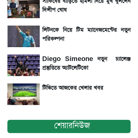
সাকিবের বাড়িতে হামলা নিয়ে মুখ খুললেন
La Liga 2026-2027: সর্বশেষ পয়েন্ট টেবিল ও
খবর
দিলীপ ঘোষ
একদিনের ব্যবধানে আজকের সোনার দাম
লিটনকে নিয়ে টিম ম্যানেজমেন্টের নতুন
পরিকল্পনা
ড. ইউনূস বনাম তারেক রহমান—তুলনায় যা বললেন
কাদের সিদ্দিকী
Diego Simeone নতুন চ্যালেঞ্জ
প্রস্তুতিতে অ্যাটলেটিকো
টিভিতে আজকের খেলার খবর
শেয়ারনিউজ