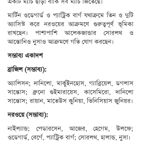
একটি ম্যাচ ছাড়া বাকি সব ম্যাচ জিতেছে।
মার্টিন ওডেগার্ড ও প্যাট্রিক বার্গ যথাক্রমে তিন ও দুটি
অ্যাসিস্ট করে নরওয়ের আক্রমণে গুরুত্বপূর্ণ ভূমিকা
রাখছেন। পাশাপাশি আলেকজান্ডার সোরলথ ও
আন্তোনিও নুসাও আক্রমণে গতি যোগ করছেন।
সম্ভাব্য একাদশ
ব্রাজিল (সম্ভাব্য):
অ্যালিসন; দানিলো, মার্কুইনহোস, গ্যাব্রিয়েল, ডগলাস
সান্তোস; ব্রুনো গুইমারায়েস, কাসেমিরো, দানিলো
সান্তোস; রায়ান, মাতেউস কুনিয়া, ভিনিসিয়াস জুনিয়র।
নরওয়ে (সম্ভাব্য):
নাইল্যান্ড; পেডারসেন, আজের, হেগেম, উলফে;
ওডেগার্ড, বের্গে, প্যাট্রিক বার্গ; সোরলথ, হালান্ড, নুসা।