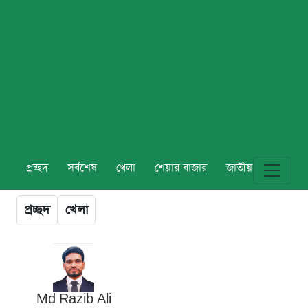
প্রচ্ছদ
সর্বশেষ
খেলা
শেয়ার বাজার
জাতীয়
বিশ্ব
প্রচ্ছদ
খেলা
Md Razib Ali