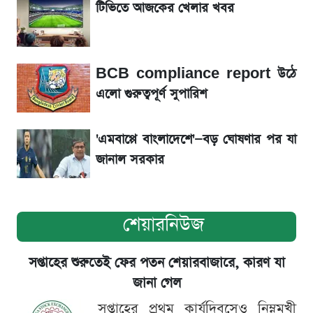
টিভিতে আজকের খেলার খবর
শেয়ার বিজকে লিগ্যাল নোটিশ পাঠাল রবি, শুরু নতুন
বিতর্ক
BCB compliance report উঠে
সৌদিতে বাংলাদেশিদের আকামা নবায়নে বদলে গেল
এলো গুরুত্বপূর্ণ সুপারিশ
নিয়ম
'এমবাপ্পে বাংলাদেশে'—বড় ঘোষণার পর যা
জানাল সরকার
শেয়ারনিউজ
সপ্তাহের শুরুতেই ফের পতন শেয়ারবাজারে, কারণ যা
জানা গেল
সপ্তাহের প্রথম কার্যদিবসেও নিম্নমুখী