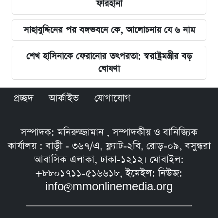
ফারহানা
সাহাবুদ্দিনের পর বঙ্গভবনে কে, আলোচনায় যে ৬ নাম
শেখ হাসিনাকে ফেরানোর তৎপরতা: স্বরাষ্ট্রমন্ত্রীর বড়
ঘোষণা
প্রচ্ছদ
আর্কাইভ
যোগাযোগ
সম্পাদক: মনিরুজ্জামান , সম্পাদকীয় ও বানিজ্যিক
কার্যালয় : বাড়ী - ৩৬৭/এ, ফ্ল্যাট-২বি, রোড়-০৯, বসুন্ধরা
আবাসিক এলাকা, ঢাকা-১২১২। মোবাইল:
+৮৮০১৭১১-৫১৬৬১৮, ইমেইল: নিউজ:
info@mmonlinemedia.org