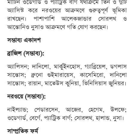
মার্টিন ওডেগার্ড ও প্যাট্রিক বার্গ যথাক্রমে তিন ও দুটি
অ্যাসিস্ট করে নরওয়ের আক্রমণে গুরুত্বপূর্ণ ভূমিকা
রাখছেন। পাশাপাশি আলেকজান্ডার সোরলথ ও
আন্তোনিও নুসাও আক্রমণে গতি যোগ করছেন।
সম্ভাব্য একাদশ
ব্রাজিল (সম্ভাব্য):
অ্যালিসন; দানিলো, মার্কুইনহোস, গ্যাব্রিয়েল, ডগলাস
সান্তোস; ব্রুনো গুইমারায়েস, কাসেমিরো, দানিলো
সান্তোস; রায়ান, মাতেউস কুনিয়া, ভিনিসিয়াস জুনিয়র।
নরওয়ে (সম্ভাব্য):
নাইল্যান্ড; পেডারসেন, আজের, হেগেম, উলফে;
ওডেগার্ড, বের্গে, প্যাট্রিক বার্গ; সোরলথ, হালান্ড, নুসা।
সাম্প্রতিক ফর্ম