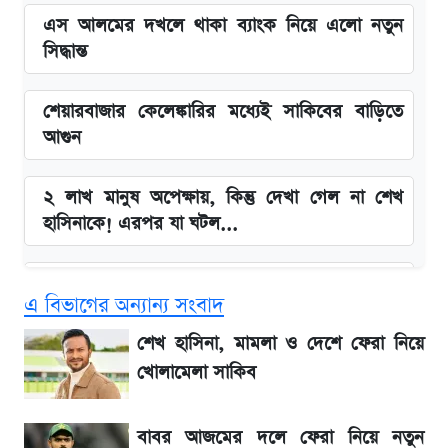
এস আলমের দখলে থাকা ব্যাংক নিয়ে এলো নতুন
সিদ্ধান্ত
শেয়ারবাজার কেলেঙ্কারির মধ্যেই সাকিবের বাড়িতে
আগুন
২ লাখ মানুষ অপেক্ষায়, কিন্তু দেখা গেল না শেখ
হাসিনাকে! এরপর যা ঘটল...
Snapdragon 8 Gen 3 ফোনে নতুন চমক,
এ বিভাগের অন্যান্য সংবাদ
Redmi K80 নিয়ে আপডেট
শেখ হাসিনা, মামলা ও দেশে ফেরা নিয়ে
বাংলাদেশ নিয়ে যা বললেন সজীব ওয়াজেদ জয়
খোলামেলা সাকিব
সাকিবের বাড়িতে হামলা নিয়ে মুখ খুললেন দিলীপ
বাবর আজমের দলে ফেরা নিয়ে নতুন