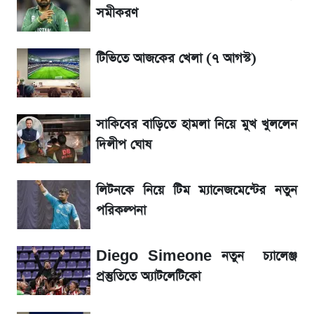
ঘোষ
সমীকরণ
লিটনকে নিয়ে টিম ম্যানেজমেন্টের নতুন পরিকল্পনা
টিভিতে আজকের খেলা (৭ আগস্ট)
জেনে নিন আজকের সোনা ও রুপার সর্বশেষ দাম
সাকিবের বাড়িতে হামলা নিয়ে মুখ খুললেন
আগামীকালই স্পষ্ট হবে এসএসসি ফল প্রকাশের
দিলীপ ঘোষ
তারিখ
লিটনকে নিয়ে টিম ম্যানেজমেন্টের নতুন
তাপমাত্রা নিয়ে নতুন পূর্বাভাস দিল আবহাওয়া অফিস
পরিকল্পনা
৬ আগস্ট দেশের বাজারে স্বর্ণের দাম
Diego Simeone নতুন চ্যালেঞ্জ
রবির বড় সাফল্য! আয় কম বাড়লেও রেকর্ড মুনাফা ও
প্রস্তুতিতে অ্যাটলেটিকো
গ্রাহক বৃদ্ধি