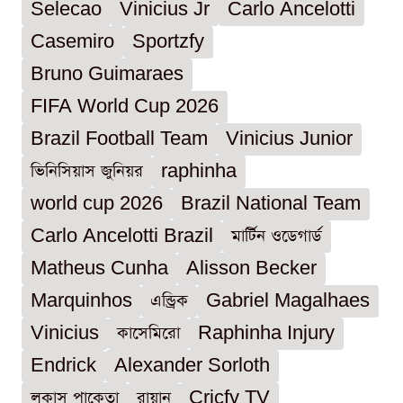
Selecao
Vinicius Jr
Carlo Ancelotti
Casemiro
Sportzfy
Bruno Guimaraes
FIFA World Cup 2026
Brazil Football Team
Vinicius Junior
ভিনিসিয়াস জুনিয়র
raphinha
world cup 2026
Brazil National Team
Carlo Ancelotti Brazil
মার্টিন ওডেগার্ড
Matheus Cunha
Alisson Becker
Marquinhos
এন্ড্রিক
Gabriel Magalhaes
Vinicius
কাসেমিরো
Raphinha Injury
Endrick
Alexander Sorloth
লুকাস পাকেতা
রায়ান
Cricfy TV