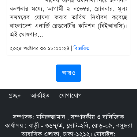
দামের আসন্ন ওঠানামা নিয়ে জল্পনা-
কল্পনার মধ্যে, আগামী ২ নভেম্বর, রোববার, মূল্য
সমন্বয়ের ঘোষণা করার তারিখ নির্ধারণ করেছে
বাংলাদেশ এনার্জি রেগুলেটরি কমিশন (বিইআরসি)।
এই ঘোষণার...
২০২৫ অক্টোবর ৩০ ১৮:০০:২৪ |
বিস্তারিত
আরও
প্রচ্ছদ
আর্কাইভ
যোগাযোগ
সম্পাদক: মনিরুজ্জামান , সম্পাদকীয় ও বানিজ্যিক
কার্যালয় : বাড়ী - ৩৬৭/এ, ফ্ল্যাট-২বি, রোড়-০৯, বসুন্ধরা
আবাসিক এলাকা, ঢাকা-১২১২। মোবাইল: