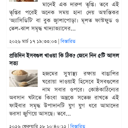
মানেই এক দারুণ তৃপ্তি। তবে এই
তৃপ্তির পরেই অনেক সময় হানা দেয় অস্বস্তিকর
'অ্যাসিডিটি' বা বুক জ্বালাপোড়া। মূলত ফাস্টফুড ও
তেল-ঝাল সমৃদ্ধ খাদ্যাভ্যাসের...
২০২৬ মার্চ ১৭ ১৯:৩৩:০৩ |
বিস্তারিত
প্রতিদিন ইসবগুল খাওয়া কি ঠিক? জেনে নিন ৫টি আসল
সত্য
হজমের সুস্বাস্থ্য রক্ষায় বাঙালির
ঘরোয়া দাওয়াই হিসেবে ইসবগুলের
নাম সবার ওপরে। কোষ্ঠকাঠিন্যের
অবসান ঘটাতে কিংবা অন্ত্রকে সতেজ রাখতে এই
ফাইবার সমৃদ্ধ উপাদানটি যুগ যুগ ধরে আমাদের
ভরসা জুগিয়ে আসছে। তবে...
২০২৬ ফেব্রুয়ারি ২৮ ১০:৪০:১২ |
বিস্তারিত