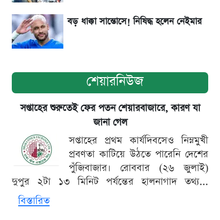
বড় ধাক্কা সান্তোসে! নিষিদ্ধ হলেন নেইমার
শেয়ারনিউজ
সপ্তাহের শুরুতেই ফের পতন শেয়ারবাজারে, কারণ যা
জানা গেল
সপ্তাহের প্রথম কার্যদিবসেও নিম্নমুখী
প্রবণতা কাটিয়ে উঠতে পারেনি দেশের
পুঁজিবাজার। রোববার (২৬ জুলাই)
দুপুর ২টা ১৩ মিনিট পর্যন্তের হালনাগাদ তথ্য...
বিস্তারিত