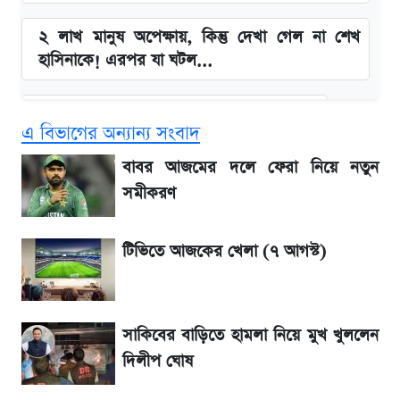
২ লাখ মানুষ অপেক্ষায়, কিন্তু দেখা গেল না শেখ
হাসিনাকে! এরপর যা ঘটল...
বাংলাদেশ নিয়ে যা বললেন সজীব ওয়াজেদ জয়
এ বিভাগের অন্যান্য সংবাদ
সাকিবের বাড়িতে হামলা নিয়ে মুখ খুললেন দিলীপ
বাবর আজমের দলে ফেরা নিয়ে নতুন
ঘোষ
সমীকরণ
লিটনকে নিয়ে টিম ম্যানেজমেন্টের নতুন পরিকল্পনা
টিভিতে আজকের খেলা (৭ আগস্ট)
আগামীকালই স্পষ্ট হবে এসএসসি ফল প্রকাশের
তারিখ
সাকিবের বাড়িতে হামলা নিয়ে মুখ খুললেন
দিলীপ ঘোষ
জেনে নিন আজকের সোনা ও রুপার সর্বশেষ দাম