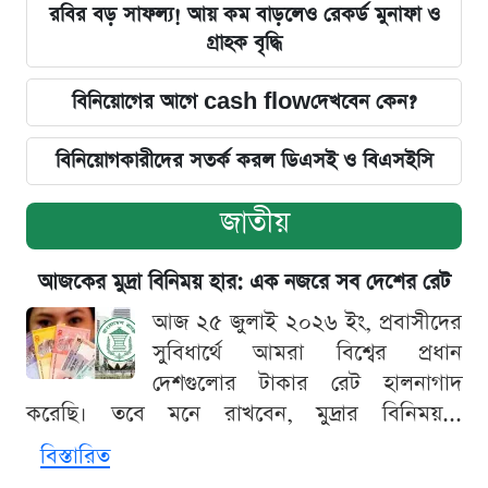
রবির বড় সাফল্য! আয় কম বাড়লেও রেকর্ড মুনাফা ও
গ্রাহক বৃদ্ধি
বিনিয়োগের আগে cash flowদেখবেন কেন?
বিনিয়োগকারীদের সতর্ক করল ডিএসই ও বিএসইসি
জাতীয়
আজকের মুদ্রা বিনিময় হার: এক নজরে সব দেশের রেট
আজ ২৫ জুলাই ২০২৬ ইং, প্রবাসীদের
সুবিধার্থে আমরা বিশ্বের প্রধান
দেশগুলোর টাকার রেট হালনাগাদ
করেছি। তবে মনে রাখবেন, মুদ্রার বিনিময়...
বিস্তারিত