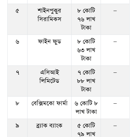
৫
শাইনপুকুর
৮ কোটি
—
সিরামিকস
৭৬ লাখ
টাকা
৬
ফাইন ফুড
৮ কোটি
—
৬৩ লাখ
টাকা
৭
এসিআই
৭ কোটি
—
লিমিটেড
৮৮ লাখ
টাকা
৮
বেক্সিমকো ফার্মা
৬ কোটি ৮
—
লাখ টাকা
৯
ব্র্যাক ব্যাংক
৫ কোটি
—
৭৯ লাখ