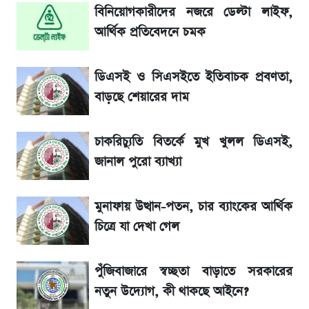
বিনিয়োগকারীদের নজরে ডেল্টা লাইফ,
ঘোষ
আর্থিক প্রতিবেদনে চমক
শেখ হাসিনার দেশে ফেরা নিয়ে যা বললেন রুমিন
ফারহানা
ডিএসই ও সিএসইতে ইতিবাচক প্রবণতা,
বাড়ছে শেয়ারের দাম
লাফিয়ে বাড়ল স্বর্ণের দাম, এক মাসের মধ্যে সর্বোচ্চ
রেকর্ড
চাকরিচ্যুতি বিতর্কে মুখ খুলল ডিএসই,
জানাল পুরো ব্যাখ্যা
৬ আগস্ট দেশের বাজারে স্বর্ণের দাম
মুনাফায় উত্থান-পতন, চার ব্যাংকের আর্থিক
শেখ হাসিনার বক্তব্য ঘিরে ভারতকে কড়া বার্তা
চিত্রে যা দেখা গেল
বাংলাদেশের
পুঁজিবাজারে স্বচ্ছতা বাড়াতে সরকারের
নতুন উদ্যোগ, কী থাকছে আইনে?