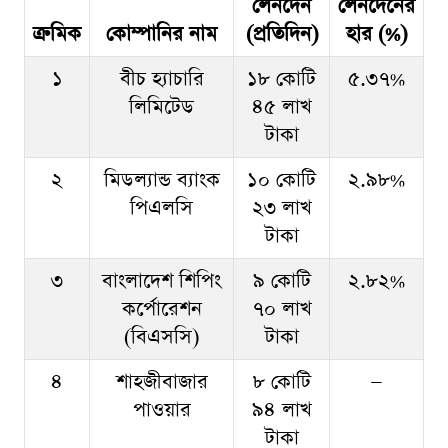
লেনদেন
লেনদেনের
ক্রমিক
কোম্পানির নাম
(প্রতিদিন)
হার (%)
১
বীচ হ্যাচারি
১৮ কোটি
৫.৩৭%
লিমিটেড
৪৫ লাখ
টাকা
২
মিডল্যান্ড ব্যাংক
১০ কোটি
২.৯৮%
পিএলসি
২৩ লাখ
টাকা
৩
বাংলাদেশ শিপিং
৯ কোটি
২.৮২%
কর্পোরেশন
৭০ লাখ
(বিএসসি)
টাকা
৪
শাহজীবাজার
৮ কোটি
—
পাওয়ার
৯৪ লাখ
টাকা