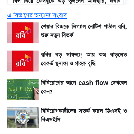
বিল নিয়ে ফেসবুকে ঝড় তুললেন আজহারি, জবাব
দিল বিদ্যুৎ বিভাগ
এ বিভাগের অন্যান্য সংবাদ
বাংলাদেশ নিয়ে যা বললেন সজীব ওয়াজেদ জয়
শেয়ার বিজকে লিগ্যাল নোটিশ পাঠাল রবি,
শুরু নতুন বিতর্ক
২ লাখ মানুষ অপেক্ষায়, কিন্তু দেখা গেল না শেখ
হাসিনাকে! এরপর যা ঘটল...
রবির বড় সাফল্য! আয় কম বাড়লেও
রেকর্ড মুনাফা ও গ্রাহক বৃদ্ধি
আগামী ৪ দিনের আবহাওয়া নিয়ে বড় সতর্কবার্তা
বিনিয়োগের আগে cash flow দেখবেন
লিটনকে নিয়ে টিম ম্যানেজমেন্টের নতুন পরিকল্পনা
কেন?
আগামীকালই স্পষ্ট হবে এসএসসি ফল প্রকাশের
বিনিয়োগকারীদের সতর্ক করল ডিএসই ও
তারিখ
বিএসইসি
সাকিবের বাড়িতে হামলা নিয়ে মুখ খুললেন দিলীপ