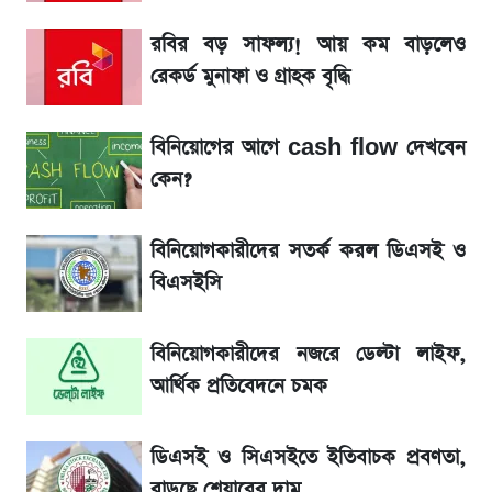
সাকিবের বাড়িতে হামলা নিয়ে মুখ খুললেন দিলীপ
রবির বড় সাফল্য! আয় কম বাড়লেও
ঘোষ
রেকর্ড মুনাফা ও গ্রাহক বৃদ্ধি
লিটনকে নিয়ে টিম ম্যানেজমেন্টের নতুন পরিকল্পনা
বিনিয়োগের আগে cash flow দেখবেন
কেন?
জেনে নিন আজকের সোনা ও রুপার সর্বশেষ দাম
বিনিয়োগকারীদের সতর্ক করল ডিএসই ও
আগামীকালই স্পষ্ট হবে এসএসসি ফল প্রকাশের
বিএসইসি
তারিখ
বিনিয়োগকারীদের নজরে ডেল্টা লাইফ,
তাপমাত্রা নিয়ে নতুন পূর্বাভাস দিল আবহাওয়া অফিস
আর্থিক প্রতিবেদনে চমক
৬ আগস্ট দেশের বাজারে স্বর্ণের দাম
ডিএসই ও সিএসইতে ইতিবাচক প্রবণতা,
রবির বড় সাফল্য! আয় কম বাড়লেও রেকর্ড মুনাফা ও
বাড়ছে শেয়ারের দাম