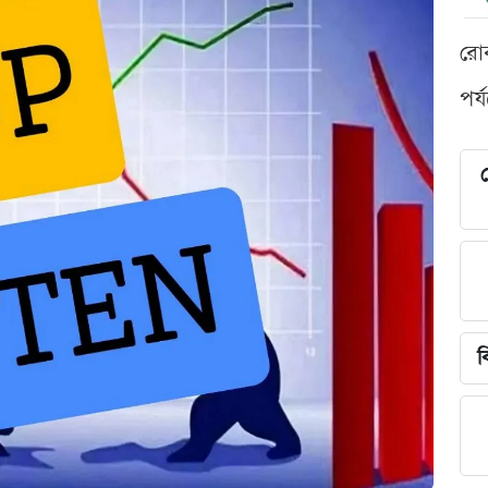
রো
পর্
শ
ব