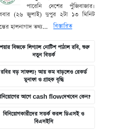
পারেনি দেশের পুঁজিবাজার।
ববার (২৬ জুলাই) দুপুর ২টা ১৩ মিনিট
বিস্তারিত
যন্তের হালনাগাদ তথ্য...
েয়ার বিজকে লিগ্যাল নোটিশ পাঠাল রবি, শুরু
নতুন বিতর্ক
রবির বড় সাফল্য! আয় কম বাড়লেও রেকর্ড
মুনাফা ও গ্রাহক বৃদ্ধি
িনিয়োগের আগে cash flowদেখবেন কেন?
বিনিয়োগকারীদের সতর্ক করল ডিএসই ও
বিএসইসি