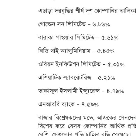
এছাড়া দরবৃদ্ধির শীর্ষ দশ কোম্পানির তাল
গোল্ডেন সন লিমিটেড – ৬.৮৬%
বারাকা পাওয়ার লিমিটেড – ৫.৬১%
বিডি থাই অ্যালুমিনিয়াম – ৫.৪৫%
ওরিয়ন ইনফিউশন লিমিটেড – ৫.৩১%
এশিয়াটিক ল্যাবরেটরিজ – ৫.২১%
তাকাফুল ইসলামী ইন্স্যুরেন্স – ৪.৭৯%
এনআরবি ব্যাংক – ৪.৫৯%
বাজার বিশ্লেষকদের মতে, আজকের লেনদেন চি
বিশেষ করে যেসব কোম্পানির আর্থিক প্রতি
বেশি, সেগুলোর প্রতি চাহিদা বৃদ্ধি পেয়েছে।