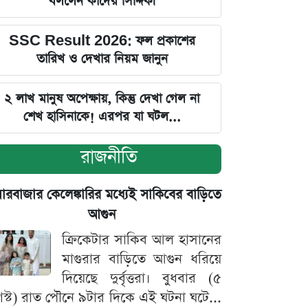
বললেন কাদের সিদ্দিকী
SSC Result 2026: ফল প্রকাশের
তারিখ ও দেখার নিয়ম জানুন
২ লাখ মানুষ অপেক্ষায়, কিন্তু দেখা গেল না
শেখ হাসিনাকে! এরপর যা ঘটল...
রাজনীতি
়ারবাজার কেলেঙ্কারির মধ্যেই সাকিবের বাড়িতে
আগুন
ক্রিকেটার সাকিব আল হাসানের
মাগুরার বাড়িতে আগুন ধরিয়ে
দিয়েছে দুর্বৃত্তরা। বুধবার (৫
স্ট) রাত পৌনে ৯টার দিকে এই ঘটনা ঘটে...