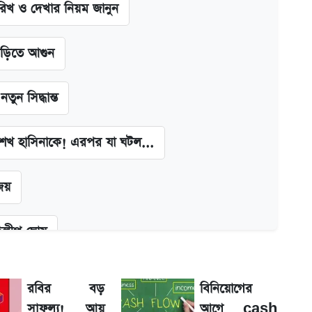
খ ও দেখার নিয়ম জানুন
াড়িতে আগুন
ন সিদ্ধান্ত
া শেখ হাসিনাকে! এরপর যা ঘটল...
জয়
দিলীপ ঘোষ
কল্পনা
রবির বড়
বিনিয়োগের
সাফল্য! আয়
আগে cash