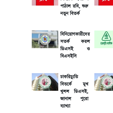
আগামীকালই স্পষ্ট হবে এসএসসি ফল প্রকা
পাঠাল রবি, শুরু
নতুন বিতর্ক
জেনে নিন আজকের সোনা ও রুপার সর্বশেষ
বিনিয়োগকারীদের
৬ আগস্ট দেশের বাজারে স্বর্ণের দাম
সতর্ক করল
ডিএসই ও
শেখ হাসিনার দেশে ফেরা নিয়ে যা বললেন র
বিএসইসি
তাপমাত্রা নিয়ে নতুন পূর্বাভাস দিল আবহাওয
চাকরিচ্যুতি
রবির বড় সাফল্য! আয় কম বাড়লেও রেকর্ড মুন
বিতর্কে মুখ
খুলল ডিএসই,
জানাল পুরো
লাফিয়ে বাড়ল স্বর্ণের দাম, এক মাসের মধ্যে স
ব্যাখ্যা