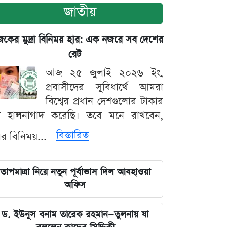
জাতীয়
ের মুদ্রা বিনিময় হার: এক নজরে সব দেশের
রেট
আজ ২৫ জুলাই ২০২৬ ইং,
প্রবাসীদের সুবিধার্থে আমরা
বিশ্বের প্রধান দেশগুলোর টাকার
ট হালনাগাদ করেছি। তবে মনে রাখবেন,
বিস্তারিত
্রার বিনিময়...
তাপমাত্রা নিয়ে নতুন পূর্বাভাস দিল আবহাওয়া
অফিস
ড. ইউনূস বনাম তারেক রহমান—তুলনায় যা