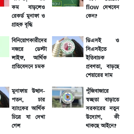
শের তারিখ
কম বাড়লেও
flow দেখবেন
রেকর্ড মুনাফা ও
কেন?
 দাম
গ্রাহক বৃদ্ধি
বিনিয়োগকারীদের
ডিএসই ও
নজরে ডেল্টা
সিএসইতে
লাইফ, আর্থিক
ইতিবাচক
ুমিন ফারহানা
প্রতিবেদনে চমক
প্রবণতা, বাড়ছে
শেয়ারের দাম
়া অফিস
মুনাফায় উত্থান-
পুঁজিবাজারে
াফা ও গ্রাহক বৃদ্ধি
পতন, চার
স্বচ্ছতা বাড়াতে
ব্যাংকের আর্থিক
সরকারের নতুন
চিত্রে যা দেখা
উদ্যোগ, কী
র্বোচ্চ রেকর্ড
গেল
থাকছে আইনে?