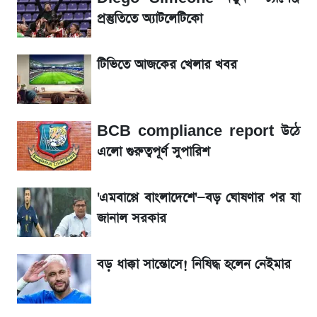
লিটনকে নিয়ে টিম ম্যানেজমেন্টের নতুন পরিকল্পনা
প্রস্তুতিতে অ্যাটলেটিকো
আগামীকালই স্পষ্ট হবে এসএসসি ফল প্রকাশের
টিভিতে আজকের খেলার খবর
তারিখ
সাকিবের বাড়িতে হামলা নিয়ে মুখ খুললেন দিলীপ
BCB compliance report উঠে
ঘোষ
এলো গুরুত্বপূর্ণ সুপারিশ
শেখ হাসিনার দেশে ফেরা নিয়ে যা বললেন রুমিন
ফারহানা
'এমবাপ্পে বাংলাদেশে'—বড় ঘোষণার পর যা
জানাল সরকার
লাফিয়ে বাড়ল স্বর্ণের দাম, এক মাসের মধ্যে সর্বোচ্চ
রেকর্ড
বড় ধাক্কা সান্তোসে! নিষিদ্ধ হলেন নেইমার
৬ আগস্ট দেশের বাজারে স্বর্ণের দাম