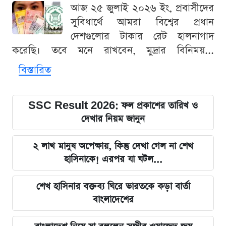
আজ ২৫ জুলাই ২০২৬ ইং, প্রবাসীদের
সুবিধার্থে আমরা বিশ্বের প্রধান
দেশগুলোর টাকার রেট হালনাগাদ
করেছি। তবে মনে রাখবেন, মুদ্রার বিনিময়...
বিস্তারিত
SSC Result 2026: ফল প্রকাশের তারিখ ও
দেখার নিয়ম জানুন
২ লাখ মানুষ অপেক্ষায়, কিন্তু দেখা গেল না শেখ
হাসিনাকে! এরপর যা ঘটল...
শেখ হাসিনার বক্তব্য ঘিরে ভারতকে কড়া বার্তা
বাংলাদেশের