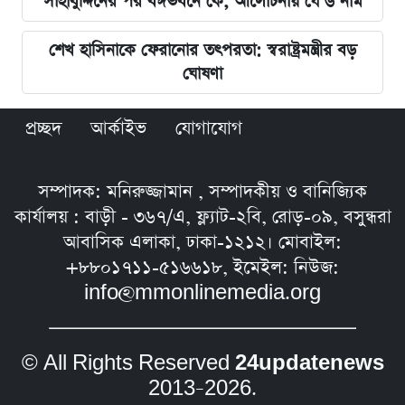
সাহাবুদ্দিনের পর বঙ্গভবনে কে, আলোচনায় যে ৬ নাম
শেখ হাসিনাকে ফেরানোর তৎপরতা: স্বরাষ্ট্রমন্ত্রীর বড়
ঘোষণা
প্রচ্ছদ
আর্কাইভ
যোগাযোগ
সম্পাদক: মনিরুজ্জামান , সম্পাদকীয় ও বানিজ্যিক
কার্যালয় : বাড়ী - ৩৬৭/এ, ফ্ল্যাট-২বি, রোড়-০৯, বসুন্ধরা
আবাসিক এলাকা, ঢাকা-১২১২। মোবাইল:
+৮৮০১৭১১-৫১৬৬১৮, ইমেইল: নিউজ:
info@mmonlinemedia.org
© All Rights Reserved
24updatenews
2013–2026.