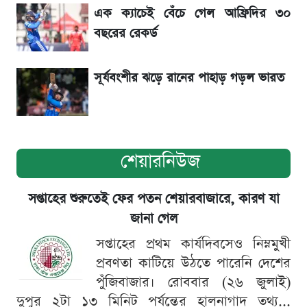
এক ক্যাচেই বেঁচে গেল আফ্রিদির ৩০
শেখ হাসিনার বক্তব্য ঘিরে ভারতকে কড়া বার্তা
বছরের রেকর্ড
বাংলাদেশের
সূর্যবংশীর ঝড়ে রানের পাহাড় গড়ল ভারত
শেয়ারনিউজ
সপ্তাহের শুরুতেই ফের পতন শেয়ারবাজারে, কারণ যা
জানা গেল
সপ্তাহের প্রথম কার্যদিবসেও নিম্নমুখী
প্রবণতা কাটিয়ে উঠতে পারেনি দেশের
পুঁজিবাজার। রোববার (২৬ জুলাই)
দুপুর ২টা ১৩ মিনিট পর্যন্তের হালনাগাদ তথ্য...