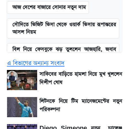
আজ দেশের বাজারে সোনার নতুন দাম
সৌদিতে ভিজিট ভিসা থেকে ওয়ার্ক ভিসায় রূপান্তরের
আসল নিয়ম
বিল নিয়ে ফেসবুকে ঝড় তুললেন আজহারি, জবাব
দিল বিদ্যুৎ বিভাগ
এ বিভাগের অন্যান্য সংবাদ
বাংলাদেশ নিয়ে যা বললেন সজীব ওয়াজেদ জয়
সাকিবের বাড়িতে হামলা নিয়ে মুখ খুললেন
দিলীপ ঘোষ
২ লাখ মানুষ অপেক্ষায়, কিন্তু দেখা গেল না শেখ
হাসিনাকে! এরপর যা ঘটল...
লিটনকে নিয়ে টিম ম্যানেজমেন্টের নতুন
পরিকল্পনা
আগামী ৪ দিনের আবহাওয়া নিয়ে বড় সতর্কবার্তা
Diego Simeone নতুন চ্যালেঞ্জ