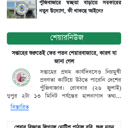
পুঁজিবাজারে স্বচ্ছতা বাড়াতে সরকারের
নতুন উদ্যোগ, কী থাকছে আইনে?
শেয়ারনিউজ
সপ্তাহের শুরুতেই ফের পতন শেয়ারবাজারে, কারণ যা
জানা গেল
সপ্তাহের প্রথম কার্যদিবসেও নিম্নমুখী
প্রবণতা কাটিয়ে উঠতে পারেনি দেশের
পুঁজিবাজার। রোববার (২৬ জুলাই)
দুপুর ২টা ১৩ মিনিট পর্যন্তের হালনাগাদ তথ্য...
বিস্তারিত
শেয়ার বিজকে লিগ্যাল নোটিশ পাঠাল রবি, শুরু নতুন