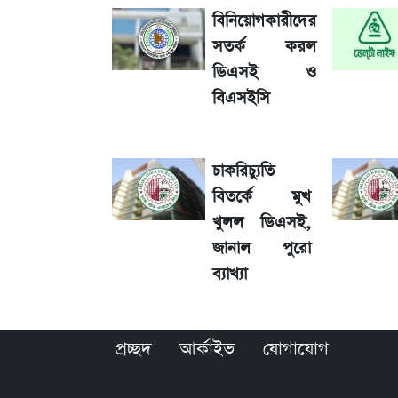
বিনিয়োগকারীদের
আগামীকালই স্পষ্ট হবে এসএসসি ফল প্রকা
সতর্ক করল
ডিএসই ও
তাপমাত্রা নিয়ে নতুন পূর্বাভাস দিল আবহাওয
বিএসইসি
৬ আগস্ট দেশের বাজারে স্বর্ণের দাম
চাকরিচ্যুতি
রবির বড় সাফল্য! আয় কম বাড়লেও রেকর্ড মুন
বিতর্কে মুখ
খুলল ডিএসই,
জানাল পুরো
শেয়ার বিজকে লিগ্যাল নোটিশ পাঠাল রবি, শুর
ব্যাখ্যা
সৌদিতে বাংলাদেশিদের আকামা নবায়নে বদ
প্রচ্ছদ
আর্কাইভ
যোগাযোগ