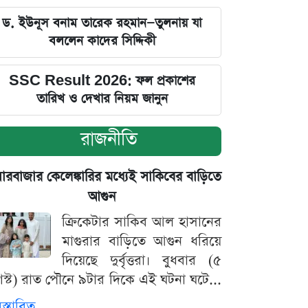
ড. ইউনূস বনাম তারেক রহমান—তুলনায় যা
বললেন কাদের সিদ্দিকী
SSC Result 2026: ফল প্রকাশের
তারিখ ও দেখার নিয়ম জানুন
রাজনীতি
়ারবাজার কেলেঙ্কারির মধ্যেই সাকিবের বাড়িতে
আগুন
ক্রিকেটার সাকিব আল হাসানের
মাগুরার বাড়িতে আগুন ধরিয়ে
দিয়েছে দুর্বৃত্তরা। বুধবার (৫
স্ট) রাত পৌনে ৯টার দিকে এই ঘটনা ঘটে...
িস্তারিত