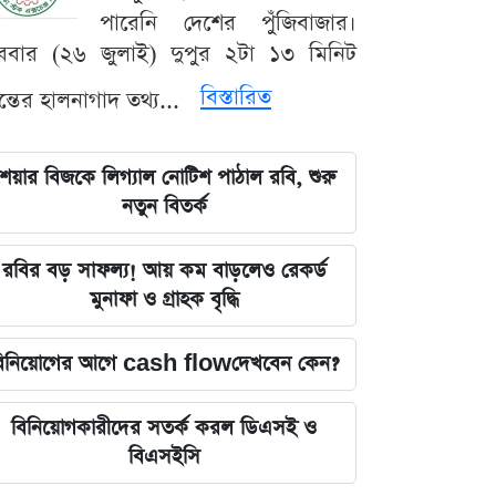
পারেনি দেশের পুঁজিবাজার।
ববার (২৬ জুলাই) দুপুর ২টা ১৩ মিনিট
বিস্তারিত
যন্তের হালনাগাদ তথ্য...
েয়ার বিজকে লিগ্যাল নোটিশ পাঠাল রবি, শুরু
নতুন বিতর্ক
রবির বড় সাফল্য! আয় কম বাড়লেও রেকর্ড
মুনাফা ও গ্রাহক বৃদ্ধি
িনিয়োগের আগে cash flowদেখবেন কেন?
বিনিয়োগকারীদের সতর্ক করল ডিএসই ও
বিএসইসি