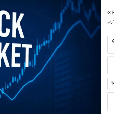
রো
পর্
শ
ব