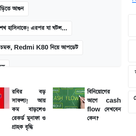
াড়িতে আগুন
া শেখ হাসিনাকে! এরপর যা ঘটল...
চমক, Redmi K80 নিয়ে আপডেট
জয়
দিলীপ ঘোষ
রবির বড়
বিনিয়োগের
শ
সাফল্য! আয়
আগে cash
কল্পনা
কম বাড়লেও
flow দেখবেন
রেকর্ড মুনাফা ও
কেন?
 দাম
গ্রাহক বৃদ্ধি