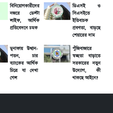
বিনিয়োগকারীদের
ডিএসই ও
শের তারিখ
নজরে ডেল্টা
সিএসইতে
লাইফ, আর্থিক
ইতিবাচক
়া অফিস
প্রতিবেদনে চমক
প্রবণতা, বাড়ছে
শেয়ারের দাম
মুনাফায় উত্থান-
পুঁজিবাজারে
াফা ও গ্রাহক বৃদ্ধি
পতন, চার
স্বচ্ছতা বাড়াতে
ব্যাংকের আর্থিক
সরকারের নতুন
চিত্রে যা দেখা
উদ্যোগ, কী
ু নতুন বিতর্ক
গেল
থাকছে আইনে?
লে গেল নিয়ম