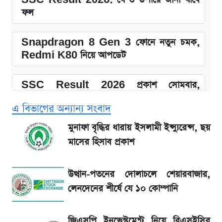
ফল
Snapdragon 8 Gen 3 ফোনে নতুন চমক,
Redmi K80 নিয়ে আপডেট
SSC Result 2026 প্রকাশ সোমবার,
ওয়েবসাইট ও এসএমএসে জানার নিয়ম
এ বিভাগের অন্যান্য সংবাদ
১৮০ দিনের মূল্যায়ন শেষে মন্ত্রিসভায় পরিবর্তন
মুনাফা বৃদ্ধির ধারায় ইসলামী ইন্স্যুরেন্স, ছয়
মাসের হিসাব প্রকাশ
আগে দেখে নিন, আজকের সোনার নতুন দাম
উত্থান-পতনের দোলাচলে শেয়ারবাজার,
SSc Result 2026 তারিখ চূড়ান্ত, স্কুলে ভর্তি
লেনদেনের শীর্ষে যে ১০ কোম্পানি
নিয়ে নতুন নিয়ম
জিএসপি ইনভেস্টমেন্ট নিয়ে বিএসইসির