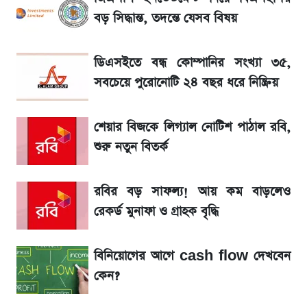
মেসির জীবনে নেমে এলো শোকের ছায়া
বড় সিদ্ধান্ত, তদন্তে যেসব বিষয়
La Liga 2026-2027: সর্বশেষ পয়েন্ট টেবিল ও
ডিএসইতে বন্ধ কোম্পানির সংখ্যা ৩৫,
খবর
সবচেয়ে পুরোনোটি ২৪ বছর ধরে নিষ্ক্রিয়
একদিনের ব্যবধানে আজকের সোনার দাম
শেয়ার বিজকে লিগ্যাল নোটিশ পাঠাল রবি,
শুরু নতুন বিতর্ক
সরকারি চাকরিজীবীদের জন্য বড় সুখবর!
রবির বড় সাফল্য! আয় কম বাড়লেও
শেখ হাসিনা, মামলা ও দেশে ফেরা নিয়ে খোলামেলা
সাকিব
রেকর্ড মুনাফা ও গ্রাহক বৃদ্ধি
Sirin Labs Finney: বাংলাদেশে এখন যত
বিনিয়োগের আগে cash flow দেখবেন
টাকায় পাওয়া যায়
কেন?