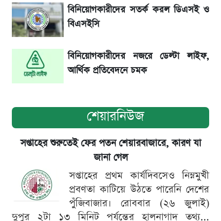
সূর্যগ্রহণের দিন আকাশে চোখ ধাঁধানো দৃশ্য, জেনে নিন
বিনিয়োগকারীদের সতর্ক করল ডিএসই ও
সময় ও স্থান
বিএসইসি
বিনিয়োগকারীদের নজরে ডেল্টা লাইফ,
আর্থিক প্রতিবেদনে চমক
শেয়ারনিউজ
সপ্তাহের শুরুতেই ফের পতন শেয়ারবাজারে, কারণ যা
জানা গেল
সপ্তাহের প্রথম কার্যদিবসেও নিম্নমুখী
প্রবণতা কাটিয়ে উঠতে পারেনি দেশের
পুঁজিবাজার। রোববার (২৬ জুলাই)
দুপুর ২টা ১৩ মিনিট পর্যন্তের হালনাগাদ তথ্য...