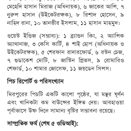
মেহেদি হাসান মিরাজ (অধিনায়ক), ৬ জাকের আলি, ৭
নুরুল হাসান (উইকেটরক্ষক), ৮ রিশাদ হোসেন, ৯
নাহিদ রানা, ১০ তানভীর ইসলাম, ১১ হাসান মাহমুদ।
ওয়েস্ট ইন্ডিজ (সম্ভাব্য): ১ ব্র্যান্ডন কিং, ২ অ্যালিক
অ্যাথানাজ, ৩ কেসি কার্টি, ৪ শাই হোপ (অধিনায়ক ও
উইকেটরক্ষক), ৫ শেরফান রাদারফোর্ড, ৬ রস্টন চেজ,
৭ গুডাকেশ মোটি, ৮ জাস্টিন গ্রিভস, ৯ রোমারিও
শেফার্ড, ১০ শামার জোসেফ, ১১ জয়ডেন সিলস।
পিচ রিপোর্ট ও পরিসংখ্যান
মিরপুরের পিচটি একটি কালো পৃষ্ঠের, যা মন্থর ঘূর্ণন
এবং খানিকটা কম বাউন্সের ইঙ্গিত দেয়। আবহাওয়া
পূর্বাভাসে উষ্ণ দিনে সামান্য বৃষ্টির সম্ভাবনা রয়েছে।
সাম্প্রতিক ফর্ম (শেষ ৫ ওডিআই):