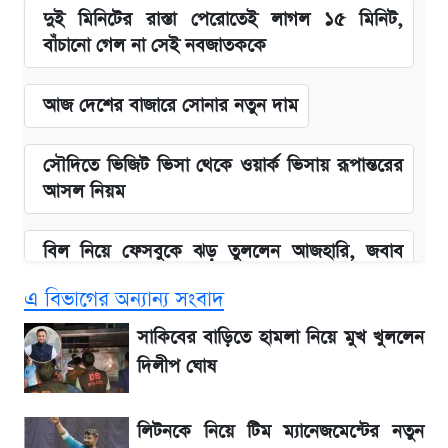
দুই মিনিটের রাস্তা পেরোতেই লাগল ১৫ মিনিট,
বাঁচানো গেল না সেই নবজাতককে
আজ দেশের বাজারে সোনার নতুন দাম
সৌদিতে ভিজিট ভিসা থেকে ওয়ার্ক ভিসায় রূপান্তরের
আসল নিয়ম
বিল নিয়ে ফেসবুকে ঝড় তুললেন আজহারি, জবাব
দিল বিদ্যুৎ বিভাগ
এ বিভাগের অন্যান্য সংবাদ
বাংলাদেশ নিয়ে যা বললেন সজীব ওয়াজেদ জয়
সাকিবের বাড়িতে হামলা নিয়ে মুখ খুললেন
দিলীপ ঘোষ
২ লাখ মানুষ অপেক্ষায়, কিন্তু দেখা গেল না শেখ
হাসিনাকে! এরপর যা ঘটল...
লিটনকে নিয়ে টিম ম্যানেজমেন্টের নতুন