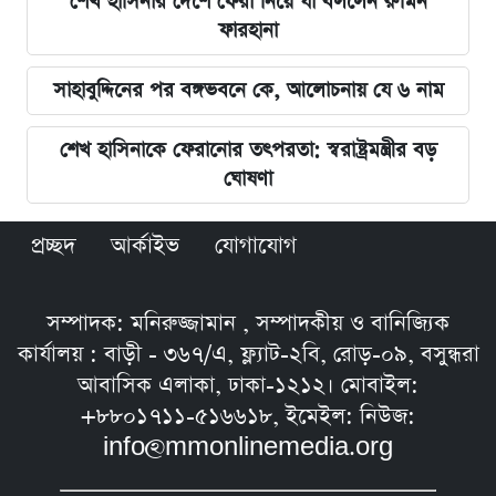
শেখ হাসিনার দেশে ফেরা নিয়ে যা বললেন রুমিন
ফারহানা
সাহাবুদ্দিনের পর বঙ্গভবনে কে, আলোচনায় যে ৬ নাম
শেখ হাসিনাকে ফেরানোর তৎপরতা: স্বরাষ্ট্রমন্ত্রীর বড়
ঘোষণা
প্রচ্ছদ
আর্কাইভ
যোগাযোগ
সম্পাদক: মনিরুজ্জামান , সম্পাদকীয় ও বানিজ্যিক
কার্যালয় : বাড়ী - ৩৬৭/এ, ফ্ল্যাট-২বি, রোড়-০৯, বসুন্ধরা
আবাসিক এলাকা, ঢাকা-১২১২। মোবাইল:
+৮৮০১৭১১-৫১৬৬১৮, ইমেইল: নিউজ:
info@mmonlinemedia.org