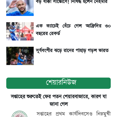
বড় ধাক্কা সান্তোসে! নিষিদ্ধ হলেন নেইমার
৬ আগস্ট দেশের বাজারে স্বর্ণের দাম
এক ক্যাচেই বেঁচে গেল আফ্রিদির ৩০
শেখ হাসিনার বক্তব্য ঘিরে ভারতকে কড়া বার্তা
বছরের রেকর্ড
বাংলাদেশের
সূর্যবংশীর ঝড়ে রানের পাহাড় গড়ল ভারত
শেয়ারনিউজ
সপ্তাহের শুরুতেই ফের পতন শেয়ারবাজারে, কারণ যা
জানা গেল
সপ্তাহের প্রথম কার্যদিবসেও নিম্নমুখী