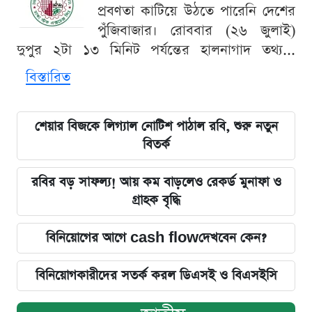
প্রবণতা কাটিয়ে উঠতে পারেনি দেশের
পুঁজিবাজার। রোববার (২৬ জুলাই)
দুপুর ২টা ১৩ মিনিট পর্যন্তের হালনাগাদ তথ্য...
বিস্তারিত
শেয়ার বিজকে লিগ্যাল নোটিশ পাঠাল রবি, শুরু নতুন
বিতর্ক
রবির বড় সাফল্য! আয় কম বাড়লেও রেকর্ড মুনাফা ও
গ্রাহক বৃদ্ধি
বিনিয়োগের আগে cash flowদেখবেন কেন?
বিনিয়োগকারীদের সতর্ক করল ডিএসই ও বিএসইসি