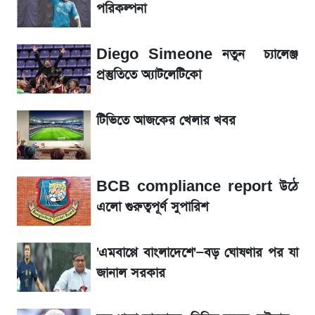
পরিকল্পনা
আগামী ৪ দিনের আবহাওয়া নিয়ে বড় সতর্কবার্তা
Diego Simeone নতুন চ্যালেঞ্জ
লিটনকে নিয়ে টিম ম্যানেজমেন্টের নতুন পরিকল্পনা
প্রস্তুতিতে অ্যাটলেটিকো
আগামীকালই স্পষ্ট হবে এসএসসি ফল প্রকাশের
টিভিতে আজকের খেলার খবর
তারিখ
সাকিবের বাড়িতে হামলা নিয়ে মুখ খুললেন দিলীপ
BCB compliance report উঠে
ঘোষ
এলো গুরুত্বপূর্ণ সুপারিশ
শেখ হাসিনার দেশে ফেরা নিয়ে যা বললেন রুমিন
ফারহানা
'এমবাপ্পে বাংলাদেশে'—বড় ঘোষণার পর যা
জানাল সরকার
লাফিয়ে বাড়ল স্বর্ণের দাম, এক মাসের মধ্যে সর্বোচ্চ
রেকর্ড