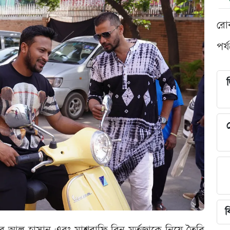
রো
পর্
শ
ব
সাকিব আল হাসান এবং মাশরাফি বিন মর্তুজাকে নিয়ে তৈরি