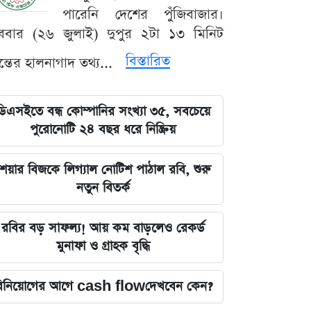
পারেনি দেশের পুঁজিবাজার।
ববার (২৬ জুলাই) দুপুর ২টা ১৩ মিনিট
বিস্তারিত
যন্তের হালনাগাদ তথ্য...
ডিএসইতে বন্ধ কোম্পানির সংখ্যা ৩৫, সবচেয়ে
পুরোনোটি ২৪ বছর ধরে নিষ্ক্রিয়
েয়ার বিজকে লিগ্যাল নোটিশ পাঠাল রবি, শুরু
নতুন বিতর্ক
রবির বড় সাফল্য! আয় কম বাড়লেও রেকর্ড
মুনাফা ও গ্রাহক বৃদ্ধি
িনিয়োগের আগে cash flowদেখবেন কেন?