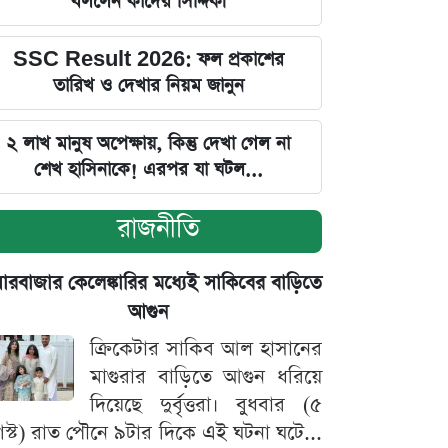
বললেন কাদের সিদ্দিকী
SSC Result 2026: ফল প্রকাশের
তারিখ ও দেখার নিয়ম জানুন
২ লাখ মানুষ অপেক্ষায়, কিন্তু দেখা গেল না
শেখ হাসিনাকে! এরপর যা ঘটল...
রাজনীতি
়ারবাজার কেলেঙ্কারির মধ্যেই সাকিবের বাড়িতে
আগুন
ক্রিকেটার সাকিব আল হাসানের
মাগুরার বাড়িতে আগুন ধরিয়ে
দিয়েছে দুর্বৃত্তরা। বুধবার (৫
স্ট) রাত পৌনে ৯টার দিকে এই ঘটনা ঘটে...