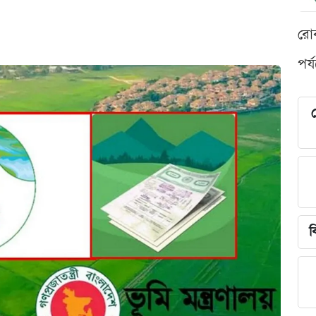
রো
পর্
শ
ব