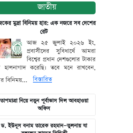
জাতীয়
ের মুদ্রা বিনিময় হার: এক নজরে সব দেশের
রেট
আজ ২৫ জুলাই ২০২৬ ইং,
প্রবাসীদের সুবিধার্থে আমরা
বিশ্বের প্রধান দেশগুলোর টাকার
ট হালনাগাদ করেছি। তবে মনে রাখবেন,
বিস্তারিত
্রার বিনিময়...
তাপমাত্রা নিয়ে নতুন পূর্বাভাস দিল আবহাওয়া
অফিস
ড. ইউনূস বনাম তারেক রহমান—তুলনায় যা