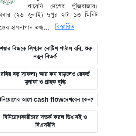
পারেনি দেশের পুঁজিবাজার।
ববার (২৬ জুলাই) দুপুর ২টা ১৩ মিনিট
বিস্তারিত
যন্তের হালনাগাদ তথ্য...
েয়ার বিজকে লিগ্যাল নোটিশ পাঠাল রবি, শুরু
নতুন বিতর্ক
রবির বড় সাফল্য! আয় কম বাড়লেও রেকর্ড
মুনাফা ও গ্রাহক বৃদ্ধি
িনিয়োগের আগে cash flowদেখবেন কেন?
বিনিয়োগকারীদের সতর্ক করল ডিএসই ও
বিএসইসি