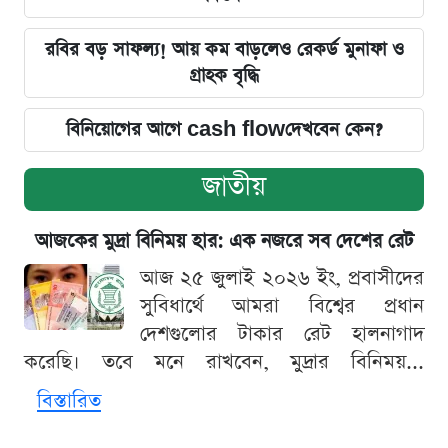
রবির বড় সাফল্য! আয় কম বাড়লেও রেকর্ড মুনাফা ও
গ্রাহক বৃদ্ধি
বিনিয়োগের আগে cash flowদেখবেন কেন?
জাতীয়
আজকের মুদ্রা বিনিময় হার: এক নজরে সব দেশের রেট
আজ ২৫ জুলাই ২০২৬ ইং, প্রবাসীদের
সুবিধার্থে আমরা বিশ্বের প্রধান
দেশগুলোর টাকার রেট হালনাগাদ
করেছি। তবে মনে রাখবেন, মুদ্রার বিনিময়...
বিস্তারিত