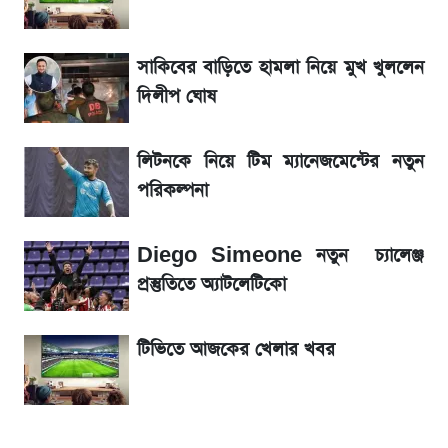
নিয়ম
সাকিবের বাড়িতে হামলা নিয়ে মুখ খুললেন
La Liga 2026-2027: সর্বশেষ পয়েন্ট টেবিল ও
খবর
দিলীপ ঘোষ
একদিনের ব্যবধানে আজকের সোনার দাম
লিটনকে নিয়ে টিম ম্যানেজমেন্টের নতুন
পরিকল্পনা
ড. ইউনূস বনাম তারেক রহমান—তুলনায় যা বললেন
কাদের সিদ্দিকী
Diego Simeone নতুন চ্যালেঞ্জ
প্রস্তুতিতে অ্যাটলেটিকো
টিভিতে আজকের খেলার খবর