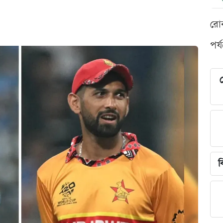
রো
পর্
শ
ব