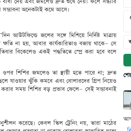
বাধা দেয় এবং জমলেও দ্রুত শুষে নেয়। ফলে সন্ধ্যার
যার সম্ভাবনা অনেকটাই কমে আসে।
দু’দিন আউটফিল্ডে জলের সঙ্গে মিশিয়ে নির্দিষ্ট মাত্রায়
ব
র ক্ষতি না হয়, আবার কার্যকারিতাও বজায় থাকে— সে
তিবার বিকেলেও একই পদ্ধতিতে স্প্রে করা হবে বলে
র ওপর শিশির জমলেও তা স্থায়ী হতে পারে না; দ্রুত
শেয
ছলে যাওয়ার ঝুঁকি কমবে এবং বোলারদের গ্রিপ নিয়েও
তাড়া করার সময় শিশির বড় প্রভাব ফেলে— সেই সম্ভাবনাই
আগ
ুশীলন করেছে। কেবল স্কিল ট্রেনিং নয়, তারা মাঠের
ব