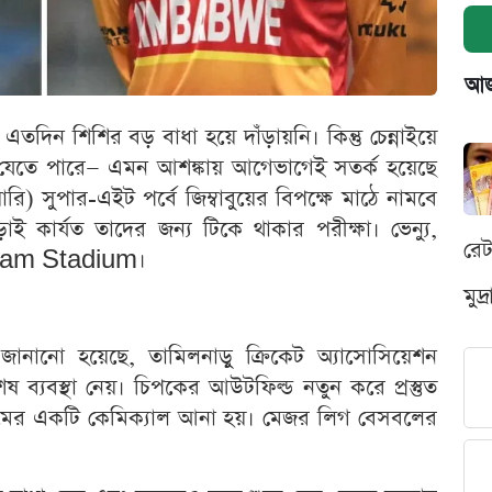
আজক
ে এতদিন শিশির বড় বাধা হয়ে দাঁড়ায়নি। কিন্তু চেন্নাইয়ে
দলে যেতে পারে— এমন আশঙ্কায় আগেভাগেই সতর্ক হয়েছে
) সুপার-এইট পর্বে জিম্বাবুয়ের বিপক্ষে মাঠে নামবে
ই কার্যত তাদের জন্য টিকে থাকার পরীক্ষা। ভেন্যু,
রে
baram Stadium।
মুদ
জানানো হয়েছে, তামিলনাড়ু ক্রিকেট অ্যাসোসিয়েশন
ষ ব্যবস্থা নেয়। চিপকের আউটফিল্ড নতুন করে প্রস্তুত
 নামের একটি কেমিক্যাল আনা হয়। মেজর লিগ বেসবলের