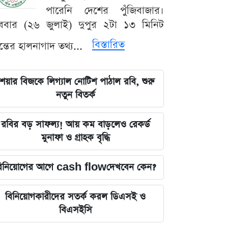
পারেনি দেশের পুঁজিবাজার।
ববার (২৬ জুলাই) দুপুর ২টা ১৩ মিনিট
বিস্তারিত
যন্তের হালনাগাদ তথ্য...
েয়ার বিজকে লিগ্যাল নোটিশ পাঠাল রবি, শুরু
নতুন বিতর্ক
রবির বড় সাফল্য! আয় কম বাড়লেও রেকর্ড
মুনাফা ও গ্রাহক বৃদ্ধি
িনিয়োগের আগে cash flowদেখবেন কেন?
বিনিয়োগকারীদের সতর্ক করল ডিএসই ও
বিএসইসি