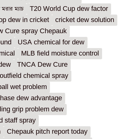
 মরার ম্যাচ
T20 World Cup dew factor
op dew in cricket
cricket dew solution
 Cure spray Chepauk
ound
USA chemical for dew
mical
MLB field moisture control
 dew
TNCA Dew Cure
 outfield chemical spray
ball wet problem
chase dew advantage
ing grip problem dew
d staff spray
h
Chepauk pitch report today