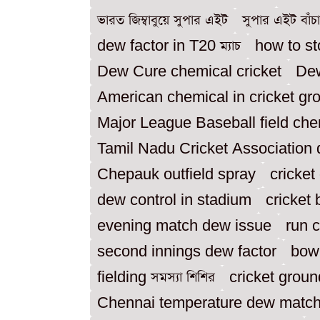
ভারত জিম্বাবুয়ে সুপার এইট
সুপার এইট বাঁচা
dew factor in T20 ম্যাচ
how to st
Dew Cure chemical cricket
Dew
American chemical in cricket gr
Major League Baseball field che
Tamil Nadu Cricket Association
Chepauk outfield spray
cricket
dew control in stadium
cricket 
evening match dew issue
run 
second innings dew factor
bowl
fielding সমস্যা শিশির
cricket groun
Chennai temperature dew matc