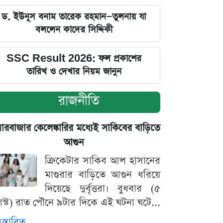
ড. ইউনূস বনাম তারেক রহমান—তুলনায় যা
বললেন কাদের সিদ্দিকী
SSC Result 2026: ফল প্রকাশের
তারিখ ও দেখার নিয়ম জানুন
রাজনীতি
়ারবাজার কেলেঙ্কারির মধ্যেই সাকিবের বাড়িতে
আগুন
ক্রিকেটার সাকিব আল হাসানের
মাগুরার বাড়িতে আগুন ধরিয়ে
দিয়েছে দুর্বৃত্তরা। বুধবার (৫
স্ট) রাত পৌনে ৯টার দিকে এই ঘটনা ঘটে...
িস্তারিত