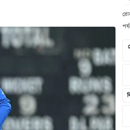
রো
পর্
শ
ব