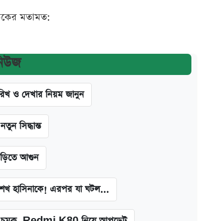
ঠকের মতামত:
নিউজ
খ ও দেখার নিয়ম জানুন
ন সিদ্ধান্ত
াড়িতে আগুন
া শেখ হাসিনাকে! এরপর যা ঘটল...
চমক, Redmi K80 নিয়ে আপডেট