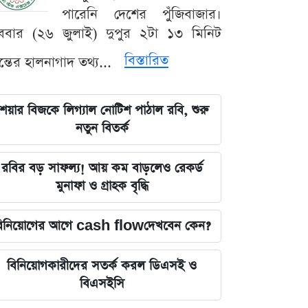
পারেনি দেশের পুঁজিবাজার।
ববার (২৬ জুলাই) দুপুর ২টা ১৩ মিনিট
বিস্তারিত
যন্তের হালনাগাদ তথ্য...
েয়ার বিজকে লিগ্যাল নোটিশ পাঠাল রবি, শুরু
নতুন বিতর্ক
রবির বড় সাফল্য! আয় কম বাড়লেও রেকর্ড
মুনাফা ও গ্রাহক বৃদ্ধি
িনিয়োগের আগে cash flowদেখবেন কেন?
বিনিয়োগকারীদের সতর্ক করল ডিএসই ও
বিএসইসি