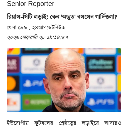
Senior Reporter
রিয়াল-সিটি লড়াই: কেন 'অদ্ভুত' বললেন গার্দিওলা?
খেলা ডেস্ক . ২৪আপডেটনিউজ
২০২৬ ফেব্রুয়ারি ২৮ ১৯:১৪:৫৭
ইউরোপীয় ফুটবলের শ্রেষ্ঠত্বের লড়াইয়ে আবারও