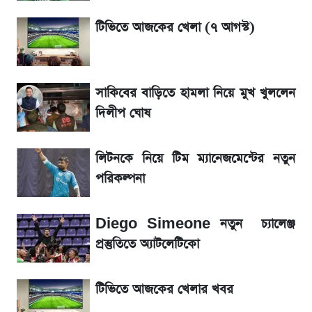
একদিনের ব্যবধানে আজকের সোনার দাম
টিভিতে আজকের খেলা (৭ আগস্ট)
সরকারি চাকরিজীবীদের জন্য বড় সুখবর!
সাকিবের বাড়িতে হামলা নিয়ে মুখ খুললেন
শেখ হাসিনা, মামলা ও দেশে ফেরা নিয়ে খোলামেলা
সাকিব
দিলীপ ঘোষ
Sirin Labs Finney: বাংলাদেশে এখন যত
লিটনকে নিয়ে টিম ম্যানেজমেন্টের নতুন
টাকায় পাওয়া যায়
পরিকল্পনা
সূর্যগ্রহণের দিন আকাশে চোখ ধাঁধানো দৃশ্য, জেনে নিন
Diego Simeone নতুন চ্যালেঞ্জ
সময় ও স্থান
প্রস্তুতিতে অ্যাটলেটিকো
টিভিতে আজকের খেলার খবর