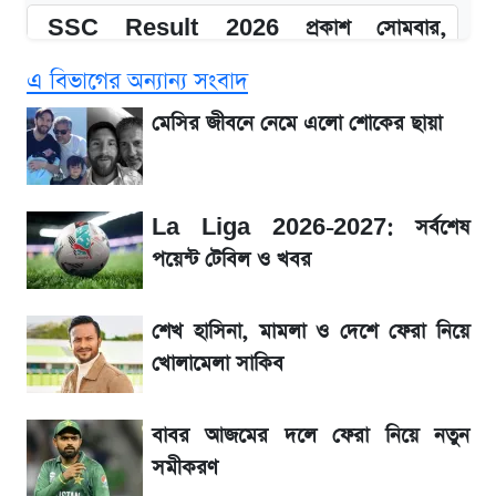
SSC Result 2026 প্রকাশ সোমবার,
ওয়েবসাইট ও এসএমএসে জানার নিয়ম
এ বিভাগের অন্যান্য সংবাদ
১৮০ দিনের মূল্যায়ন শেষে মন্ত্রিসভায় পরিবর্তন
মেসির জীবনে নেমে এলো শোকের ছায়া
আগে দেখে নিন, আজকের সোনার নতুন দাম
La Liga 2026-2027: সর্বশেষ
SSc Result 2026 তারিখ চূড়ান্ত, স্কুলে ভর্তি
পয়েন্ট টেবিল ও খবর
নিয়ে নতুন নিয়ম
শেখ হাসিনা, মামলা ও দেশে ফেরা নিয়ে
মেসির জীবনে নেমে এলো শোকের ছায়া
খোলামেলা সাকিব
La Liga 2026-2027: সর্বশেষ পয়েন্ট টেবিল ও
বাবর আজমের দলে ফেরা নিয়ে নতুন
খবর
সমীকরণ