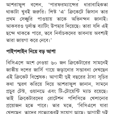
আশরাফুল বলেন, ‘পারফরম্যান্সের ধারাবাহিকতা
থাকাটা খুবই জরুরি। লিস্ট ‘এ’ ক্রিকেটে জিসান তার
প্রথম সেঞ্চুরি পাওয়ায় তাকে অভিনন্দন জানাই।
আকবরও দুর্দান্ত ব্যাটিং উপহার দিয়েছে। তারা যদি এই
ছন্দে থাকতে পারে, তবে নির্বাচকদের ভাবনায় অবশ্যই
তারা জায়গা করে নেবে।’
পাইপলাইন নিয়ে বড় আশা
বিসিএলে অংশ নেওয়া ৬০ জন ক্রিকেটারের সামনেই
জাতীয় দলের জার্সি গায়ে জড়ানোর সম্ভাবনা দেখছেন
এই ক্রিকেট বিশ্লেষক। আগামী দুই বছরের ঠাসা সূচির
কথা স্মরণ করিয়ে দিয়ে আশরাফুল জানান, সামনে
প্রচুর টেস্ট, ওয়ানডে এবং টি-টোয়েন্টি ম্যাচ রয়েছে।
তাই ক্রিকেটারদের রোটেশন পলিসিতে খেলানোর
প্রয়োজন হতে পারে। তার মতে, ‘বিসিএলে যারা
খেলছেন, তাদের প্রত্যেকেরই সুযোগ আছে। আগামী দুই