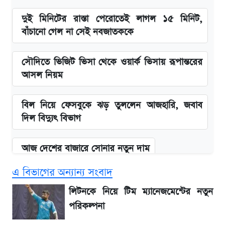
দুই মিনিটের রাস্তা পেরোতেই লাগল ১৫ মিনিট,
বাঁচানো গেল না সেই নবজাতককে
সৌদিতে ভিজিট ভিসা থেকে ওয়ার্ক ভিসায় রূপান্তরের
আসল নিয়ম
বিল নিয়ে ফেসবুকে ঝড় তুললেন আজহারি, জবাব
দিল বিদ্যুৎ বিভাগ
আজ দেশের বাজারে সোনার নতুন দাম
এ বিভাগের অন্যান্য সংবাদ
'এমবাপ্পে বাংলাদেশে'—বড় ঘোষণার পর যা জানাল
সরকার
লিটনকে নিয়ে টিম ম্যানেজমেন্টের নতুন
পরিকল্পনা
BCB compliance report উঠে এলো