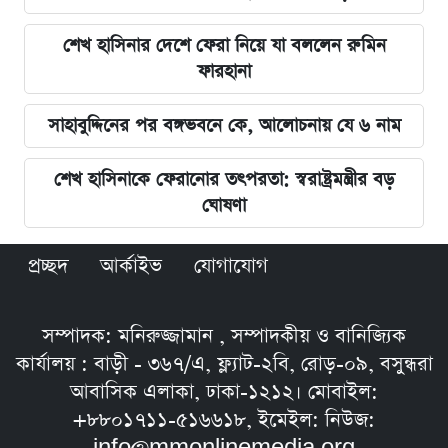
শেখ হাসিনার দেশে ফেরা নিয়ে যা বললেন রুমিন
ফারহানা
সাহাবুদ্দিনের পর বঙ্গভবনে কে, আলোচনায় যে ৬ নাম
শেখ হাসিনাকে ফেরানোর তৎপরতা: স্বরাষ্ট্রমন্ত্রীর বড়
ঘোষণা
প্রচ্ছদ
আর্কাইভ
যোগাযোগ
সম্পাদক: মনিরুজ্জামান , সম্পাদকীয় ও বানিজ্যিক
কার্যালয় : বাড়ী - ৩৬৭/এ, ফ্ল্যাট-২বি, রোড়-০৯, বসুন্ধরা
আবাসিক এলাকা, ঢাকা-১২১২। মোবাইল:
+৮৮০১৭১১-৫১৬৬১৮, ইমেইল: নিউজ: