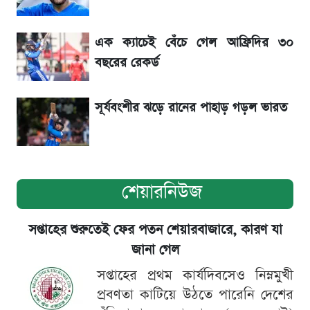
৬ আগস্ট দেশের বাজারে স্বর্ণের দাম
এক ক্যাচেই বেঁচে গেল আফ্রিদির ৩০
শেখ হাসিনার বক্তব্য ঘিরে ভারতকে কড়া বার্তা
বছরের রেকর্ড
বাংলাদেশের
সূর্যবংশীর ঝড়ে রানের পাহাড় গড়ল ভারত
শেয়ারনিউজ
সপ্তাহের শুরুতেই ফের পতন শেয়ারবাজারে, কারণ যা
জানা গেল
সপ্তাহের প্রথম কার্যদিবসেও নিম্নমুখী
প্রবণতা কাটিয়ে উঠতে পারেনি দেশের