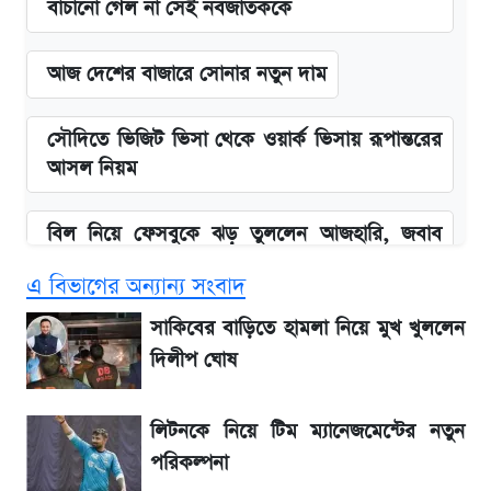
বাঁচানো গেল না সেই নবজাতককে
আজ দেশের বাজারে সোনার নতুন দাম
সৌদিতে ভিজিট ভিসা থেকে ওয়ার্ক ভিসায় রূপান্তরের
আসল নিয়ম
বিল নিয়ে ফেসবুকে ঝড় তুললেন আজহারি, জবাব
দিল বিদ্যুৎ বিভাগ
এ বিভাগের অন্যান্য সংবাদ
বাংলাদেশ নিয়ে যা বললেন সজীব ওয়াজেদ জয়
সাকিবের বাড়িতে হামলা নিয়ে মুখ খুললেন
দিলীপ ঘোষ
২ লাখ মানুষ অপেক্ষায়, কিন্তু দেখা গেল না শেখ
হাসিনাকে! এরপর যা ঘটল...
লিটনকে নিয়ে টিম ম্যানেজমেন্টের নতুন
পরিকল্পনা
আগামী ৪ দিনের আবহাওয়া নিয়ে বড় সতর্কবার্তা