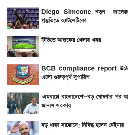
Diego Simeone নতুন চ্যালেঞ্জ
লিটনকে নিয়ে টিম ম্যানেজমেন্টের নতুন পরিকল্পনা
প্রস্তুতিতে অ্যাটলেটিকো
আগামীকালই স্পষ্ট হবে এসএসসি ফল প্রকাশের
টিভিতে আজকের খেলার খবর
তারিখ
সাকিবের বাড়িতে হামলা নিয়ে মুখ খুললেন দিলীপ
BCB compliance report উঠে
ঘোষ
এলো গুরুত্বপূর্ণ সুপারিশ
শেখ হাসিনার দেশে ফেরা নিয়ে যা বললেন রুমিন
ফারহানা
'এমবাপ্পে বাংলাদেশে'—বড় ঘোষণার পর যা
জানাল সরকার
লাফিয়ে বাড়ল স্বর্ণের দাম, এক মাসের মধ্যে সর্বোচ্চ
রেকর্ড
বড় ধাক্কা সান্তোসে! নিষিদ্ধ হলেন নেইমার