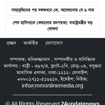
সাহাবুদ্দিনের পর বঙ্গভবনে কে, আলোচনায় যে ৬ নাম
শেখ হাসিনাকে ফেরানোর তৎপরতা: স্বরাষ্ট্রমন্ত্রীর বড়
ঘোষণা
প্রচ্ছদ
আর্কাইভ
যোগাযোগ
সম্পাদক: মনিরুজ্জামান , সম্পাদকীয় ও বানিজ্যিক
কার্যালয় : বাড়ী - ৩৬৭/এ, ফ্ল্যাট-২বি, রোড়-০৯, বসুন্ধরা
আবাসিক এলাকা, ঢাকা-১২১২। মোবাইল:
+৮৮০১৭১১-৫১৬৬১৮, ইমেইল: নিউজ:
info@mmonlinemedia.org
© All Rights Reserved
24updatenews