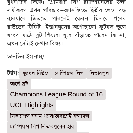
বুধবারের দিকে। প্রিমিয়ার লিগ চ্যাম্পিয়নদের জন্য
সমীকরণ এখন পরিষ্কার—অ্যানফিল্ডে দ্বিতীয় লেগে বড়
ব্যবধানে জিততে পারলেই কেবল মিলবে পরের
রাউন্ডের টিকিট। ইস্তানবুলের অগোছালো ফুটবল ভুলে
ঘরের মাঠে স্লট শিষ্যরা ঘুরে দাঁড়াতে পারেন কি না,
এখন সেটাই দেখার বিষয়।
তানভির ইসলাম/
ট্যাগ:
ফুটবল নিউজ
চ্যাম্পিয়ন্স লিগ
লিভারপুল
আর্নে স্লট
Champions League Round of 16
UCL Highlights
লিভারপুল বনাম গ্যালাতাসারেই ফলাফল
চ্যাম্পিয়ন্স লিগ লিভারপুলের হার