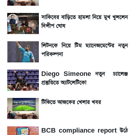
জেনে নিন আজকের সোনা ও রুপার সর্বশেষ দাম
সাকিবের বাড়িতে হামলা নিয়ে মুখ খুললেন
আগামীকালই স্পষ্ট হবে এসএসসি ফল প্রকাশের
দিলীপ ঘোষ
তারিখ
লিটনকে নিয়ে টিম ম্যানেজমেন্টের নতুন
তাপমাত্রা নিয়ে নতুন পূর্বাভাস দিল আবহাওয়া অফিস
পরিকল্পনা
৬ আগস্ট দেশের বাজারে স্বর্ণের দাম
Diego Simeone নতুন চ্যালেঞ্জ
রবির বড় সাফল্য! আয় কম বাড়লেও রেকর্ড মুনাফা ও
প্রস্তুতিতে অ্যাটলেটিকো
গ্রাহক বৃদ্ধি
টিভিতে আজকের খেলার খবর
শেয়ার বিজকে লিগ্যাল নোটিশ পাঠাল রবি, শুরু নতুন
বিতর্ক
BCB compliance report উঠে
সৌদিতে বাংলাদেশিদের আকামা নবায়নে বদলে গেল