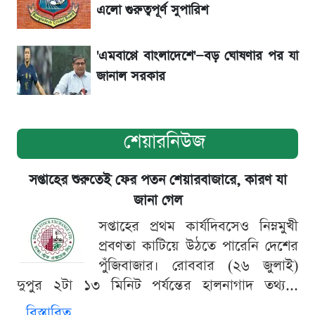
এলো গুরুত্বপূর্ণ সুপারিশ
নিয়ম
'এমবাপ্পে বাংলাদেশে'—বড় ঘোষণার পর যা
জানাল সরকার
শেয়ারনিউজ
সপ্তাহের শুরুতেই ফের পতন শেয়ারবাজারে, কারণ যা
জানা গেল
সপ্তাহের প্রথম কার্যদিবসেও নিম্নমুখী
প্রবণতা কাটিয়ে উঠতে পারেনি দেশের
পুঁজিবাজার। রোববার (২৬ জুলাই)
দুপুর ২টা ১৩ মিনিট পর্যন্তের হালনাগাদ তথ্য...
বিস্তারিত