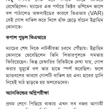
রেখেছিলেন। ম্যাচের এক পর্যায়ে ভিক্টর ওশিমেন জালে
বল পাঠালেও অফসাইডের কারণে ভিএআর (VAR)
সেই গোল বাতিল করে দিলে হাঁফ ছেড়ে বাঁচেন ইব্রাহিম
কোনাতে।
কপাল পুড়ল ভিএআরে
ম্যাচের শেষ দিকে নাটকীয়তা চরমে পৌঁছায়। ইব্রাহিম
কোনাতে ভেবেছিলেন তিনি লিভারপুলকে সমতায়
ফিরিয়েছেন। কিন্তু রেফারির রিভিউতে দেখা যায়, গোল
করার মুহূর্তে বল তার হাতে স্পর্শ করেছিল। ফলে
হ্যান্ডবলের কারণে গোলটি বাতিল হয় এবং হারের গ্লানি
নিয়েই মাঠ ছাড়তে হয় অলরেডদের।
অ্যানফিল্ডের অগ্নিপরীক্ষা
প্রথম লেগে পিছিয়ে থাকায় এখন সব নজর আগামী