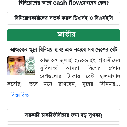
বিনিয়োগের আগে cash flowদেখবেন কেন?
বিনিয়োগকারীদের সতর্ক করল ডিএসই ও বিএসইসি
জাতীয়
আজকের মুদ্রা বিনিময় হার: এক নজরে সব দেশের রেট
আজ ২৫ জুলাই ২০২৬ ইং, প্রবাসীদের
সুবিধার্থে আমরা বিশ্বের প্রধান
দেশগুলোর টাকার রেট হালনাগাদ
করেছি। তবে মনে রাখবেন, মুদ্রার বিনিময়...
বিস্তারিত
সরকারি চাকরিজীবীদের জন্য বড় সুখবর!