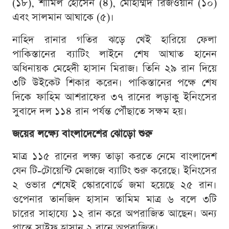
(১৮), শামিল হোসেন (৪), মোহাম্মদ রিজওয়ান (১০)
এবং সালমান আঘাকে (৫)।
নাহিদ রানার গতির ঝড়ে খেই হারিয়ে ফেলা
পাকিস্তানের ব্যাটিং লাইনে শেষ আঘাত হানেন
অধিনায়ক মেহেদী হাসান মিরাজ। তিনি ২৯ রান দিয়ে
৩টি উইকেট শিকার করেন। পাকিস্তানের পক্ষে শেষ
দিকে ফাহিম আশরাফের ৩৭ রানের লড়াকু ইনিংসের
সুবাদে দল ১১৪ রান পর্যন্ত পৌঁছাতে সক্ষম হয়।
জয়ের লক্ষ্যে বাংলাদেশের ঝোড়ো শুরু
মাত্র ১১৫ রানের লক্ষ্য তাড়া করতে নেমে বাংলাদেশ
যেন টি-টোয়েন্টি মেজাজে ব্যাটিং শুরু করেছে। ইনিংসের
২ ওভার শেষেই স্কোরবোর্ডে জমা হয়েছে ২৫ রান।
ওপেনার তানজিদ হাসান তামিম মাত্র ৬ বলে ৩টি
চারের সাহায্যে ১২ রান করে অপরাজিত আছেন। অন্য
প্রান্তে সাইফ হাসান ২ রানে অপরাজিত।