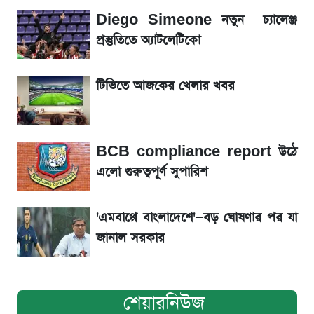
Diego Simeone নতুন চ্যালেঞ্জ
রবির বড় সাফল্য! আয় কম বাড়লেও রেকর্ড মুনাফা ও
প্রস্তুতিতে অ্যাটলেটিকো
গ্রাহক বৃদ্ধি
টিভিতে আজকের খেলার খবর
শেয়ার বিজকে লিগ্যাল নোটিশ পাঠাল রবি, শুরু নতুন
বিতর্ক
BCB compliance report উঠে
সৌদিতে বাংলাদেশিদের আকামা নবায়নে বদলে গেল
এলো গুরুত্বপূর্ণ সুপারিশ
নিয়ম
'এমবাপ্পে বাংলাদেশে'—বড় ঘোষণার পর যা
জানাল সরকার
শেয়ারনিউজ