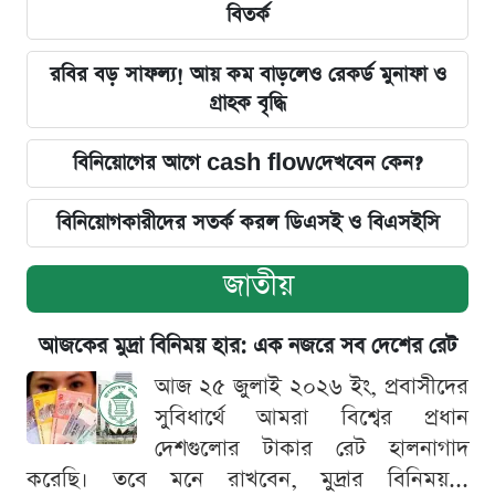
বিতর্ক
রবির বড় সাফল্য! আয় কম বাড়লেও রেকর্ড মুনাফা ও
গ্রাহক বৃদ্ধি
বিনিয়োগের আগে cash flowদেখবেন কেন?
বিনিয়োগকারীদের সতর্ক করল ডিএসই ও বিএসইসি
জাতীয়
আজকের মুদ্রা বিনিময় হার: এক নজরে সব দেশের রেট
আজ ২৫ জুলাই ২০২৬ ইং, প্রবাসীদের
সুবিধার্থে আমরা বিশ্বের প্রধান
দেশগুলোর টাকার রেট হালনাগাদ
করেছি। তবে মনে রাখবেন, মুদ্রার বিনিময়...