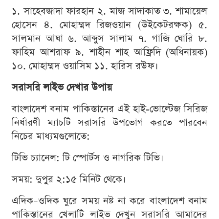
১. সাহেবজাদা ফারহান ২. মাজ সাদাকাত ৩. শামায়েল
হোসেন ৪. মোহাম্মদ রিজওয়ান (উইকেটরক্ষক) ৫.
সালমান আঘা ৬. আব্দুস সালাম ৭. গাজি ঘোরি ৮.
ফাহিম আশরাফ ৯. শাহীন শাহ আফ্রিদি (অধিনায়ক)
১০. মোহাম্মদ ওয়াসিম ১১. হারিস রউফ।
সরাসরি লাইভ দেখার উপায়
বাংলাদেশ বনাম পাকিস্তানের এই হাই-ভোল্টেজ সিরিজ
নির্ধারণী ম্যাচটি সরাসরি উপভোগ করতে পারবেন
নিচের মাধ্যমগুলোতে:
টিভি চ্যানেল: টি স্পোর্টস ও নাগরিক টিভি।
সময়: দুপুর ২:১৫ মিনিট থেকে।
এদিক–ওদিক ঘুরে সময় নষ্ট না করে বাংলাদেশ বনাম
পাকিস্তানের খেলাটি লাইভ দেখুন সরাসরি আমাদের