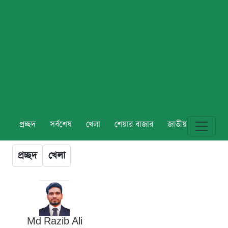
প্রচ্ছদ
সর্বশেষ
খেলা
শেয়ার বাজার
জাতীয়
বিশ্ব
প্রচ্ছদ
খেলা
Md Razib Ali