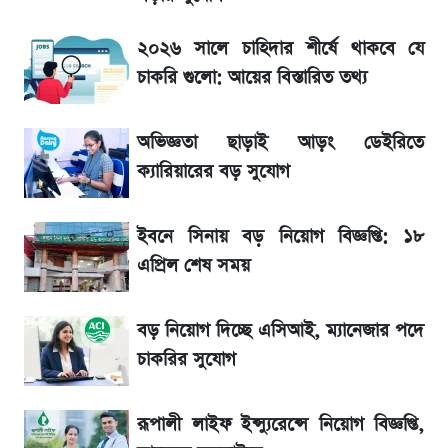
৮ ব্র্যান্ডের ত্বক ফর্সাকারী ক্রিমে ভয়াবহ মাত্রার মার্কারি
২০২৬ সালে চাহিদার শীর্ষে থাকবে যে
চাকরি গুলো: আয়ের বিস্তারিত তথ্য
২ লাখ মানুষ অপেক্ষায়, কিন্তু দেখা গেল না শেখ
হাসিনাকে! এরপর যা ঘটল...
অভিজ্ঞতা ছাড়াই আড়ং ডেইরিতে
আগামীকালই স্পষ্ট হবে এসএসসি ফল প্রকাশের
ক্যারিয়ারের বড় সুযোগ
তারিখ
ইবনে সিনায় বড় নিয়োগ বিজ্ঞপ্তি: ১৮
শেখ হাসিনার দেশে ফেরা নিয়ে যা বললেন রুমিন
এপ্রিল শেষ সময়
ফারহানা
বড় নিয়োগ দিচ্ছে এসিআই, ম্যানেজার পদে
লাফিয়ে বাড়ল স্বর্ণের দাম, এক মাসের মধ্যে সর্বোচ্চ
চাকরির সুযোগ
রেকর্ড
রূপালী লাইফ ইন্স্যুরেন্সে নিয়োগ বিজ্ঞপ্তি,
শেখ হাসিনার বক্তব্য ঘিরে ভারতকে কড়া বার্তা