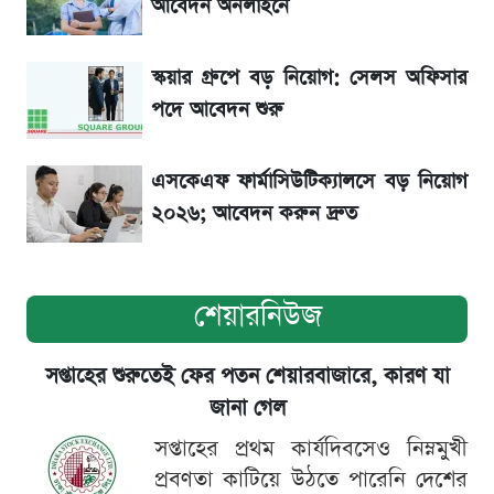
বাংলাদেশের
আবেদন অনলাইনে
৬ আগস্ট দেশের বাজারে স্বর্ণের দাম
স্কয়ার গ্রুপে বড় নিয়োগ: সেলস অফিসার
পদে আবেদন শুরু
এসকেএফ ফার্মাসিউটিক্যালসে বড় নিয়োগ
২০২৬; আবেদন করুন দ্রুত
শেয়ারনিউজ
সপ্তাহের শুরুতেই ফের পতন শেয়ারবাজারে, কারণ যা
জানা গেল
সপ্তাহের প্রথম কার্যদিবসেও নিম্নমুখী
প্রবণতা কাটিয়ে উঠতে পারেনি দেশের