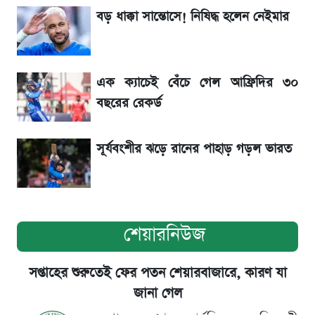
রেকর্ড
বড় ধাক্কা সান্তোসে! নিষিদ্ধ হলেন নেইমার
৬ আগস্ট দেশের বাজারে স্বর্ণের দাম
এক ক্যাচেই বেঁচে গেল আফ্রিদির ৩০
শেখ হাসিনার বক্তব্য ঘিরে ভারতকে কড়া বার্তা
বছরের রেকর্ড
বাংলাদেশের
সূর্যবংশীর ঝড়ে রানের পাহাড় গড়ল ভারত
শেয়ারনিউজ
সপ্তাহের শুরুতেই ফের পতন শেয়ারবাজারে, কারণ যা
জানা গেল