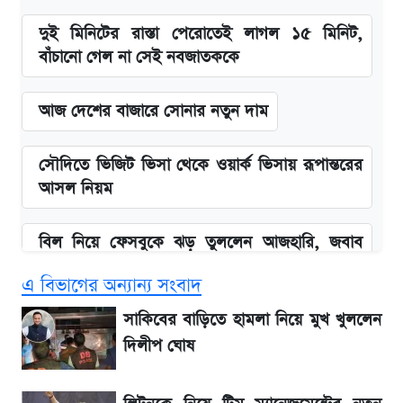
দুই মিনিটের রাস্তা পেরোতেই লাগল ১৫ মিনিট,
বাঁচানো গেল না সেই নবজাতককে
আজ দেশের বাজারে সোনার নতুন দাম
সৌদিতে ভিজিট ভিসা থেকে ওয়ার্ক ভিসায় রূপান্তরের
আসল নিয়ম
বিল নিয়ে ফেসবুকে ঝড় তুললেন আজহারি, জবাব
দিল বিদ্যুৎ বিভাগ
এ বিভাগের অন্যান্য সংবাদ
বাংলাদেশ নিয়ে যা বললেন সজীব ওয়াজেদ জয়
সাকিবের বাড়িতে হামলা নিয়ে মুখ খুললেন
দিলীপ ঘোষ
২ লাখ মানুষ অপেক্ষায়, কিন্তু দেখা গেল না শেখ
হাসিনাকে! এরপর যা ঘটল...