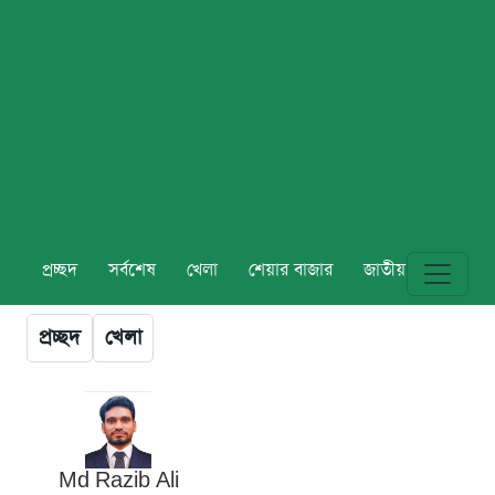
প্রচ্ছদ
সর্বশেষ
খেলা
শেয়ার বাজার
জাতীয়
বিশ্ব
প্রচ্ছদ
খেলা
Md Razib Ali