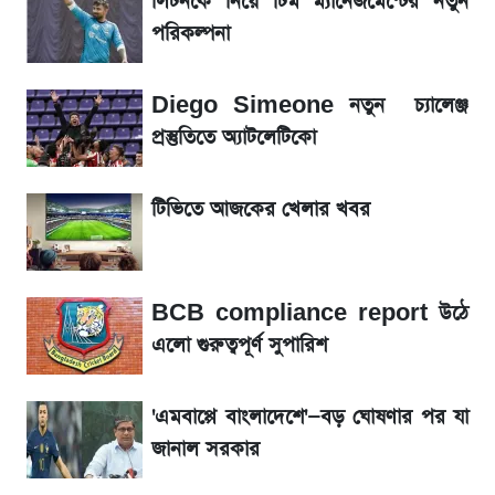
লিটনকে নিয়ে টিম ম্যানেজমেন্টের নতুন
পরিকল্পনা
আগামী ৪ দিনের আবহাওয়া নিয়ে বড় সতর্কবার্তা
Diego Simeone নতুন চ্যালেঞ্জ
লিটনকে নিয়ে টিম ম্যানেজমেন্টের নতুন পরিকল্পনা
প্রস্তুতিতে অ্যাটলেটিকো
আগামীকালই স্পষ্ট হবে এসএসসি ফল প্রকাশের
টিভিতে আজকের খেলার খবর
তারিখ
সাকিবের বাড়িতে হামলা নিয়ে মুখ খুললেন দিলীপ
BCB compliance report উঠে
ঘোষ
এলো গুরুত্বপূর্ণ সুপারিশ
শেখ হাসিনার দেশে ফেরা নিয়ে যা বললেন রুমিন
ফারহানা
'এমবাপ্পে বাংলাদেশে'—বড় ঘোষণার পর যা
জানাল সরকার
লাফিয়ে বাড়ল স্বর্ণের দাম, এক মাসের মধ্যে সর্বোচ্চ