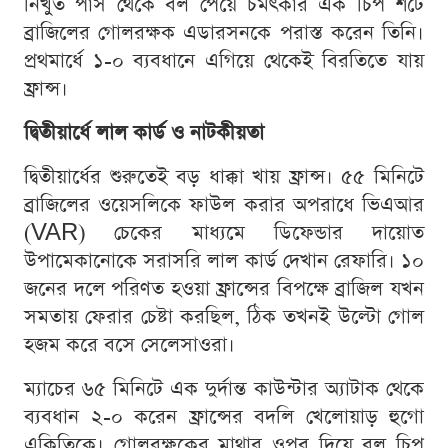
নিখুঁত পাস থেকে বল পেয়ে চমৎকার এক চিপ শটে
ব্রাজিলের গোলরক্ষক এডারসনকে পরাস্ত করেন তিনি।
প্রথমার্ধে ১-০ ব্যবধানে এগিয়ে থেকেই বিরতিতে যায়
ফ্রান্স।
দ্বিতীয়ার্ধে লাল কার্ড ও নাটকীয়তা
দ্বিতীয়ার্ধের শুরুতেই বড় ধাক্কা খায় ফ্রান্স। ৫৫ মিনিটে
ব্রাজিলের ওয়েসলিকে ফাউল করার অপরাধে ভিএআর
(VAR) চেকের মাধ্যমে ডিফেন্ডার দায়োত
উপামেকানোকে সরাসরি লাল কার্ড দেখান রেফারি। ১০
জনের দলে পরিণত হওয়া ফ্রান্সের বিপক্ষে ব্রাজিল যখন
সমতায় ফেরার চেষ্টা করছিল, ঠিক তখনই উল্টো গোল
হজম করে বসে সেলেসাওরা।
ম্যাচের ৬৫ মিনিটে এক দুর্দান্ত কাউন্টার অ্যাটাক থেকে
ব্যবধান ২-০ করেন ফ্রান্সের বদলি খেলোয়াড় হুগো
একিতিকে। গোলরক্ষকের মাথার ওপর দিয়ে বল চিপ