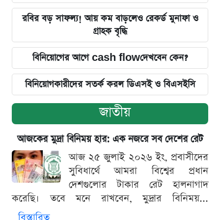
রবির বড় সাফল্য! আয় কম বাড়লেও রেকর্ড মুনাফা ও
গ্রাহক বৃদ্ধি
বিনিয়োগের আগে cash flowদেখবেন কেন?
বিনিয়োগকারীদের সতর্ক করল ডিএসই ও বিএসইসি
জাতীয়
আজকের মুদ্রা বিনিময় হার: এক নজরে সব দেশের রেট
আজ ২৫ জুলাই ২০২৬ ইং, প্রবাসীদের
সুবিধার্থে আমরা বিশ্বের প্রধান
দেশগুলোর টাকার রেট হালনাগাদ
করেছি। তবে মনে রাখবেন, মুদ্রার বিনিময়...
বিস্তারিত