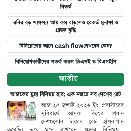
বিতর্ক
রবির বড় সাফল্য! আয় কম বাড়লেও রেকর্ড মুনাফা ও
গ্রাহক বৃদ্ধি
বিনিয়োগের আগে cash flowদেখবেন কেন?
বিনিয়োগকারীদের সতর্ক করল ডিএসই ও বিএসইসি
জাতীয়
আজকের মুদ্রা বিনিময় হার: এক নজরে সব দেশের রেট
আজ ২৫ জুলাই ২০২৬ ইং, প্রবাসীদের
সুবিধার্থে আমরা বিশ্বের প্রধান
দেশগুলোর টাকার রেট হালনাগাদ
করেছি। তবে মনে রাখবেন, মুদ্রার বিনিময়...