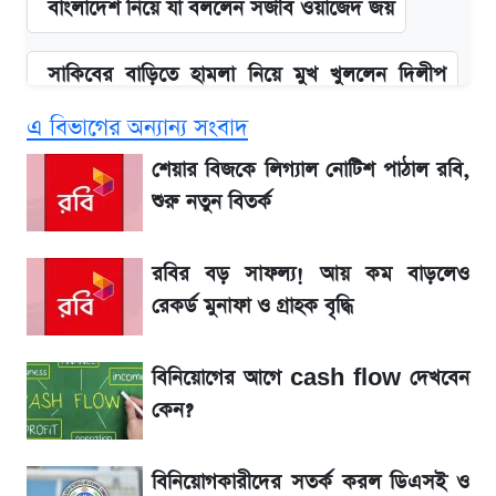
বাংলাদেশ নিয়ে যা বললেন সজীব ওয়াজেদ জয়
সাকিবের বাড়িতে হামলা নিয়ে মুখ খুললেন দিলীপ
ঘোষ
এ বিভাগের অন্যান্য সংবাদ
আগামী ৪ দিনের আবহাওয়া নিয়ে বড় সতর্কবার্তা
শেয়ার বিজকে লিগ্যাল নোটিশ পাঠাল রবি,
শুরু নতুন বিতর্ক
লিটনকে নিয়ে টিম ম্যানেজমেন্টের নতুন পরিকল্পনা
রবির বড় সাফল্য! আয় কম বাড়লেও
আগামীকালই স্পষ্ট হবে এসএসসি ফল প্রকাশের
রেকর্ড মুনাফা ও গ্রাহক বৃদ্ধি
তারিখ
বিনিয়োগের আগে cash flow দেখবেন
৬ আগস্ট দেশের বাজারে স্বর্ণের দাম
কেন?
শেখ হাসিনার দেশে ফেরা নিয়ে যা বললেন রুমিন
বিনিয়োগকারীদের সতর্ক করল ডিএসই ও
ফারহানা