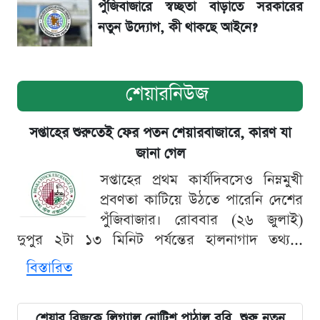
পুঁজিবাজারে স্বচ্ছতা বাড়াতে সরকারের
নতুন উদ্যোগ, কী থাকছে আইনে?
শেয়ারনিউজ
সপ্তাহের শুরুতেই ফের পতন শেয়ারবাজারে, কারণ যা
জানা গেল
সপ্তাহের প্রথম কার্যদিবসেও নিম্নমুখী
প্রবণতা কাটিয়ে উঠতে পারেনি দেশের
পুঁজিবাজার। রোববার (২৬ জুলাই)
দুপুর ২টা ১৩ মিনিট পর্যন্তের হালনাগাদ তথ্য...
বিস্তারিত
শেয়ার বিজকে লিগ্যাল নোটিশ পাঠাল রবি, শুরু নতুন