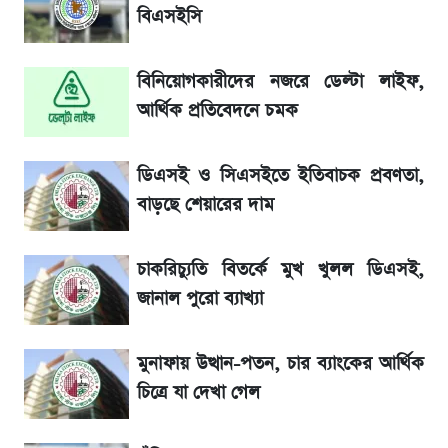
বিএসইসি
লাফিয়ে বাড়ল স্বর্ণের দাম, এক মাসের মধ্যে সর্বোচ্চ
বিনিয়োগকারীদের নজরে ডেল্টা লাইফ,
রেকর্ড
আর্থিক প্রতিবেদনে চমক
শেয়ার বিজকে লিগ্যাল নোটিশ পাঠাল রবি, শুরু নতুন
বিতর্ক
ডিএসই ও সিএসইতে ইতিবাচক প্রবণতা,
বাড়ছে শেয়ারের দাম
রবির বড় সাফল্য! আয় কম বাড়লেও রেকর্ড মুনাফা ও
গ্রাহক বৃদ্ধি
চাকরিচ্যুতি বিতর্কে মুখ খুলল ডিএসই,
জানাল পুরো ব্যাখ্যা
এস আলমের দখলে থাকা ব্যাংক নিয়ে এলো নতুন
সিদ্ধান্ত
মুনাফায় উত্থান-পতন, চার ব্যাংকের আর্থিক
চিত্রে যা দেখা গেল
সৌদিতে বাংলাদেশিদের আকামা নবায়নে বদলে গেল
নিয়ম