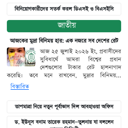
বিনিয়োগকারীদের সতর্ক করল ডিএসই ও বিএসইসি
জাতীয়
আজকের মুদ্রা বিনিময় হার: এক নজরে সব দেশের রেট
আজ ২৫ জুলাই ২০২৬ ইং, প্রবাসীদের
সুবিধার্থে আমরা বিশ্বের প্রধান
দেশগুলোর টাকার রেট হালনাগাদ
করেছি। তবে মনে রাখবেন, মুদ্রার বিনিময়...
বিস্তারিত
তাপমাত্রা নিয়ে নতুন পূর্বাভাস দিল আবহাওয়া অফিস
ড. ইউনূস বনাম তারেক রহমান—তুলনায় যা বললেন