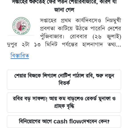
সপ্তাহের শুরুতেই ফের পতন শেয়ারবাজারে, কারণ যা
জানা গেল
সপ্তাহের প্রথম কার্যদিবসেও নিম্নমুখী
প্রবণতা কাটিয়ে উঠতে পারেনি দেশের
পুঁজিবাজার। রোববার (২৬ জুলাই)
দুপুর ২টা ১৩ মিনিট পর্যন্তের হালনাগাদ তথ্য...
বিস্তারিত
শেয়ার বিজকে লিগ্যাল নোটিশ পাঠাল রবি, শুরু নতুন
বিতর্ক
রবির বড় সাফল্য! আয় কম বাড়লেও রেকর্ড মুনাফা ও
গ্রাহক বৃদ্ধি
বিনিয়োগের আগে cash flowদেখবেন কেন?