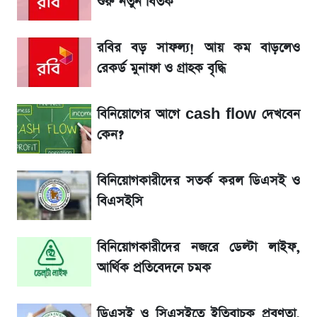
শুরু নতুন বিতর্ক
লিটনকে নিয়ে টিম ম্যানেজমেন্টের নতুন পরিকল্পনা
রবির বড় সাফল্য! আয় কম বাড়লেও
রেকর্ড মুনাফা ও গ্রাহক বৃদ্ধি
আগামীকালই স্পষ্ট হবে এসএসসি ফল প্রকাশের
তারিখ
বিনিয়োগের আগে cash flow দেখবেন
কেন?
জেনে নিন আজকের সোনা ও রুপার সর্বশেষ দাম
বিনিয়োগকারীদের সতর্ক করল ডিএসই ও
৬ আগস্ট দেশের বাজারে স্বর্ণের দাম
বিএসইসি
শেখ হাসিনার দেশে ফেরা নিয়ে যা বললেন রুমিন
বিনিয়োগকারীদের নজরে ডেল্টা লাইফ,
ফারহানা
আর্থিক প্রতিবেদনে চমক
তাপমাত্রা নিয়ে নতুন পূর্বাভাস দিল আবহাওয়া অফিস
ডিএসই ও সিএসইতে ইতিবাচক প্রবণতা,