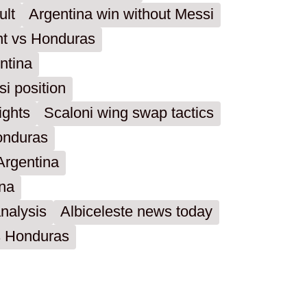
ult
Argentina win without Messi
ent vs Honduras
ntina
i position
ights
Scaloni wing swap tactics
onduras
Argentina
ina
nalysis
Albiceleste news today
vs Honduras