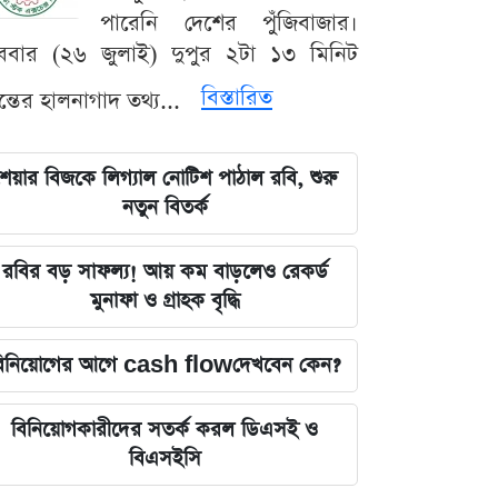
পারেনি দেশের পুঁজিবাজার।
ববার (২৬ জুলাই) দুপুর ২টা ১৩ মিনিট
বিস্তারিত
যন্তের হালনাগাদ তথ্য...
েয়ার বিজকে লিগ্যাল নোটিশ পাঠাল রবি, শুরু
নতুন বিতর্ক
রবির বড় সাফল্য! আয় কম বাড়লেও রেকর্ড
মুনাফা ও গ্রাহক বৃদ্ধি
িনিয়োগের আগে cash flowদেখবেন কেন?
বিনিয়োগকারীদের সতর্ক করল ডিএসই ও
বিএসইসি