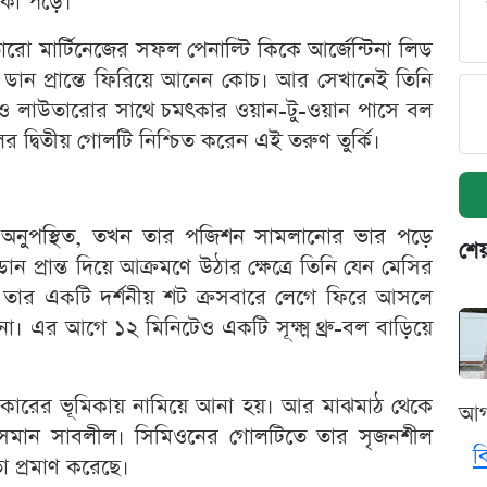
টকা পড়ে।
 মার্টিনেজের সফল পেনাল্টি কিকে আর্জেন্টিনা লিড
ান প্রান্তে ফিরিয়ে আনেন কোচ। আর সেখানেই তিনি
ও লাউতারোর সাথে চমৎকার ওয়ান-টু-ওয়ান পাসে বল
র দ্বিতীয় গোলটি নিশ্চিত করেন এই তরুণ তুর্কি।
য়ক অনুপস্থিত, তখন তার পজিশন সামলানোর ভার পড়ে
শেয
প্রান্ত দিয়ে আক্রমণে উঠার ক্ষেত্রে তিনি যেন মেসির
ে তার একটি দর্শনীয় শট ক্রসবারে লেগে ফিরে আসলে
না। এর আগে ১২ মিনিটেও একটি সূক্ষ্ম থ্রু-বল বাড়িয়ে
লেমেকারের ভূমিকায় নামিয়ে আনা হয়। আর মাঝমাঠ থেকে
আগ
িলেন সমান সাবলীল। সিমিওনের গোলটিতে তার সৃজনশীল
ব
া প্রমাণ করেছে।