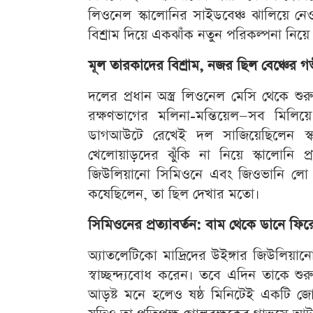
লিওনেল স্কালোনির সাইডবেঞ্চ ঝালিয়ে নে
বিশ্রাম দিয়ে একঝাঁক নতুন পরিকল্পনা নিয়
মূল তারকাদের বিশ্রাম, নজর ছিল বেঞ্চের 
দলের প্রধান অস্ত্র লিওনেল মেসি থেকে শুর
রক্ষণভাগের মলিনা-মন্তিয়েল—সব মিলি
ডাগআউটে রেখেই দল সাজিয়েছিলেন স্কা
খেলোয়াড়দের ঝুঁকি না নিয়ে স্কালোনি প
জিউলিয়ানো সিমিওনে এবং জিওভানি লো
কষেছিলেন, তা ছিল দেখার মতো।
সিমিওনের প্রত্যাবর্তন: বাম থেকে ডানে ফির
অ্যাতলেটিকো মাদ্রিদের উইঙ্গার জিউলিয়া
স্বাচ্ছন্দ্যবোধ করেন। তবে এদিন তাকে শ
আড়ষ্ট মনে হলেও ষষ্ঠ মিনিটেই একটি জো