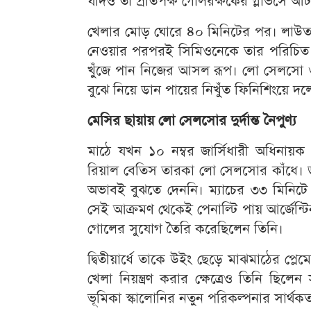
যদিও তা প্রতিপক্ষ গোলরক্ষকের গ্লাভসে আ
খেলার মোড় ঘোরে ৪০ মিনিটের পর। লাউতারো
নেওয়ার পরপরই সিমিওনেকে তার পরিচিত ড
খুঁজে পান নিজের আসল রূপ। লো সেলসো 
বুঝে নিয়ে ডান পায়ের নিখুঁত ফিনিশিংয়ে দলে
মেসির ছায়ায় লো সেলসোর দুর্দান্ত নৈপুণ্য
মাঠে যখন ১০ নম্বর জার্সিধারী অধিনা
রিয়াল বেতিস তারকা লো সেলসোর কাঁধে। ডান 
অভাবই বুঝতে দেননি। ম্যাচের ৩৩ মিনিট
সেই আক্রমণ থেকেই পেনাল্টি পায় আর্জেন্টি
গোলের সুযোগ তৈরি করেছিলেন তিনি।
দ্বিতীয়ার্ধে তাকে উইং ছেড়ে মাঝমাঠের প্
খেলা নিয়ন্ত্রণ করার ক্ষেত্রেও তিনি ছ
ভূমিকা স্কালোনির নতুন পরিকল্পনার সার্থকত