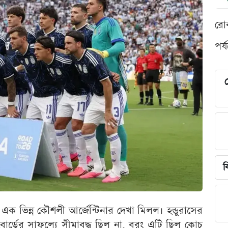
রো
পর্
শ
ব
ক ভিন্ন কৌশলী আর্জেন্টিনার দেখা মিলল। হন্ডুরাসের
োর্ডের সাফল্যে সীমাবদ্ধ ছিল না, বরং এটি ছিল কোচ