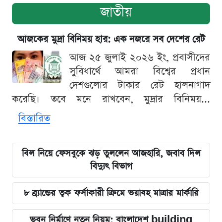
জাতীয়
আজকের মুদ্রা বিনিময় হার: এক নজরে সব দেশের রেট
আজ ২৫ জুলাই ২০২৬ ইং, প্রবাসীদের
সুবিধার্থে আমরা বিশ্বের প্রধান
দেশগুলোর টাকার রেট হালনাগাদ
করেছি। তবে মনে রাখবেন, মুদ্রার বিনিময়...
বিস্তারিত
বিল নিয়ে ফেসবুকে ঝড় তুললেন আজহারি, জবাব দিল
বিদ্যুৎ বিভাগ
৮ ব্র্যান্ডের ত্বক ফর্সাকারী ক্রিমে ভয়াবহ মাত্রার মার্কারি
ভবন নির্মাণে নতুন নিয়ম: বাংলাদেশ building