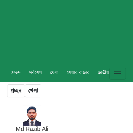
প্রচ্ছদ
সর্বশেষ
খেলা
শেয়ার বাজার
জাতীয়
বিশ্ব
প্রচ্ছদ
খেলা
Md Razib Ali