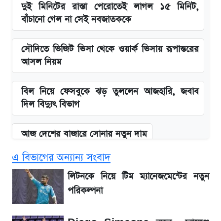
দুই মিনিটের রাস্তা পেরোতেই লাগল ১৫ মিনিট,
বাঁচানো গেল না সেই নবজাতককে
সৌদিতে ভিজিট ভিসা থেকে ওয়ার্ক ভিসায় রূপান্তরের
আসল নিয়ম
বিল নিয়ে ফেসবুকে ঝড় তুললেন আজহারি, জবাব
দিল বিদ্যুৎ বিভাগ
আজ দেশের বাজারে সোনার নতুন দাম
এ বিভাগের অন্যান্য সংবাদ
'এমবাপ্পে বাংলাদেশে'—বড় ঘোষণার পর যা জানাল
সরকার
লিটনকে নিয়ে টিম ম্যানেজমেন্টের নতুন
পরিকল্পনা
BCB compliance report উঠে এলো
গুরুত্বপূর্ণ সুপারিশ