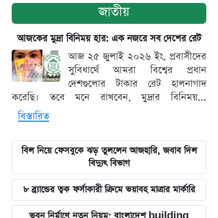
জাতীয়
আজকের মুদ্রা বিনিময় হার: এক নজরে সব দেশের রেট
আজ ২৫ জুলাই ২০২৬ ইং, প্রবাসীদের
সুবিধার্থে আমরা বিশ্বের প্রধান
দেশগুলোর টাকার রেট হালনাগাদ
করেছি। তবে মনে রাখবেন, মুদ্রার বিনিময়...
বিস্তারিত
বিল নিয়ে ফেসবুকে ঝড় তুললেন আজহারি, জবাব দিল
বিদ্যুৎ বিভাগ
৮ ব্র্যান্ডের ত্বক ফর্সাকারী ক্রিমে ভয়াবহ মাত্রার মার্কারি
ভবন নির্মাণে নতুন নিয়ম: বাংলাদেশ building