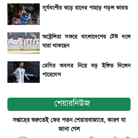
আগামী ৪ দিনের আবহাওয়া নিয়ে বড় সতর্কবার্তা
সূর্যবংশীর ঝড়ে রানের পাহাড় গড়ল ভারত
৮ ব্র্যান্ডের ত্বক ফর্সাকারী ক্রিমে ভয়াবহ মাত্রার মার্কারি
অস্ট্রেলিয়া সফরে বাংলাদেশের টেস্ট দলে
ব্যান্ডেজ পরে আলোচনায় নাসীরুদ্দীন পাটওয়ারী,
যারা থাকছেন
নেপথ্যে যে ঘটনা
মেসির অবসর নিয়ে বড় ইঙ্গিত দিলেন
পারেদেস
শেয়ারনিউজ
সপ্তাহের শুরুতেই ফের পতন শেয়ারবাজারে, কারণ যা
জানা গেল