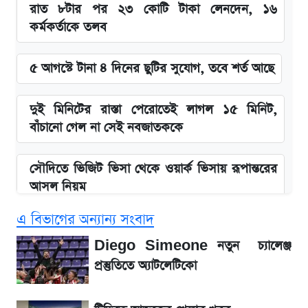
রাত ৮টার পর ২৩ কোটি টাকা লেনদেন, ১৬
কর্মকর্তাকে তলব
৫ আগস্টে টানা ৪ দিনের ছুটির সুযোগ, তবে শর্ত আছে
দুই মিনিটের রাস্তা পেরোতেই লাগল ১৫ মিনিট,
বাঁচানো গেল না সেই নবজাতককে
সৌদিতে ভিজিট ভিসা থেকে ওয়ার্ক ভিসায় রূপান্তরের
আসল নিয়ম
এ বিভাগের অন্যান্য সংবাদ
বিল নিয়ে ফেসবুকে ঝড় তুললেন আজহারি, জবাব
দিল বিদ্যুৎ বিভাগ
Diego Simeone নতুন চ্যালেঞ্জ
প্রস্তুতিতে অ্যাটলেটিকো
আজ দেশের বাজারে সোনার নতুন দাম