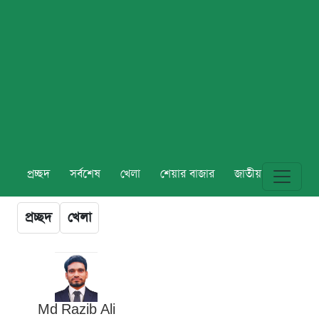
প্রচ্ছদ
সর্বশেষ
খেলা
শেয়ার বাজার
জাতীয়
বিশ্ব
প্রচ্ছদ
খেলা
Md Razib Ali