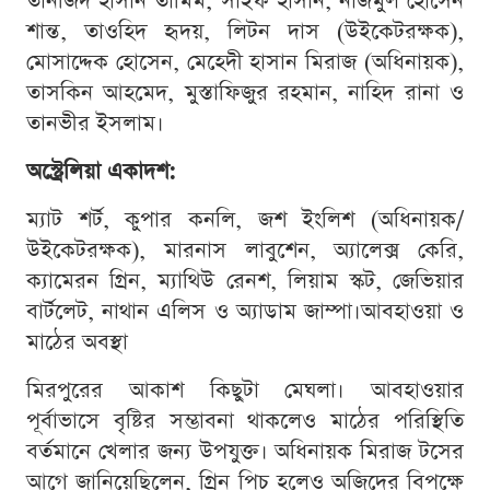
তানজিদ হাসান তামিম, সাইফ হাসান, নাজমুল হোসেন
শান্ত, তাওহিদ হৃদয়, লিটন দাস (উইকেটরক্ষক),
মোসাদ্দেক হোসেন, মেহেদী হাসান মিরাজ (অধিনায়ক),
তাসকিন আহমেদ, মুস্তাফিজুর রহমান, নাহিদ রানা ও
তানভীর ইসলাম।
অস্ট্রেলিয়া একাদশ:
ম্যাট শর্ট, কুপার কনলি, জশ ইংলিশ (অধিনায়ক/
উইকেটরক্ষক), মারনাস লাবুশেন, অ্যালেক্স কেরি,
ক্যামেরন গ্রিন, ম্যাথিউ রেনশ, লিয়াম স্কট, জেভিয়ার
বার্টলেট, নাথান এলিস ও অ্যাডাম জাম্পা।আবহাওয়া ও
মাঠের অবস্থা
মিরপুরের আকাশ কিছুটা মেঘলা। আবহাওয়ার
পূর্বাভাসে বৃষ্টির সম্ভাবনা থাকলেও মাঠের পরিস্থিতি
বর্তমানে খেলার জন্য উপযুক্ত। অধিনায়ক মিরাজ টসের
আগে জানিয়েছিলেন, গ্রিন পিচ হলেও অজিদের বিপক্ষে