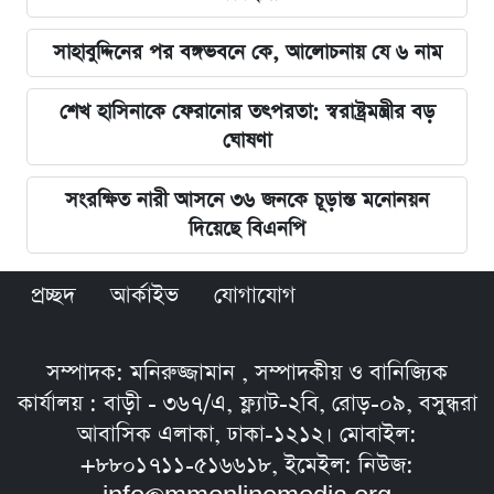
সাহাবুদ্দিনের পর বঙ্গভবনে কে, আলোচনায় যে ৬ নাম
শেখ হাসিনাকে ফেরানোর তৎপরতা: স্বরাষ্ট্রমন্ত্রীর বড়
ঘোষণা
সংরক্ষিত নারী আসনে ৩৬ জনকে চূড়ান্ত মনোনয়ন
দিয়েছে বিএনপি
প্রচ্ছদ
আর্কাইভ
যোগাযোগ
সম্পাদক: মনিরুজ্জামান , সম্পাদকীয় ও বানিজ্যিক
কার্যালয় : বাড়ী - ৩৬৭/এ, ফ্ল্যাট-২বি, রোড়-০৯, বসুন্ধরা
আবাসিক এলাকা, ঢাকা-১২১২। মোবাইল:
+৮৮০১৭১১-৫১৬৬১৮, ইমেইল: নিউজ: