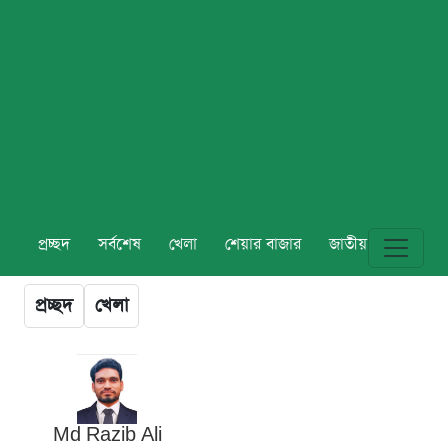
প্রচ্ছদ
সর্বশেষ
খেলা
শেয়ার বাজার
জাতীয়
বিশ্ব
প্রচ্ছদ
খেলা
Md Razib Ali