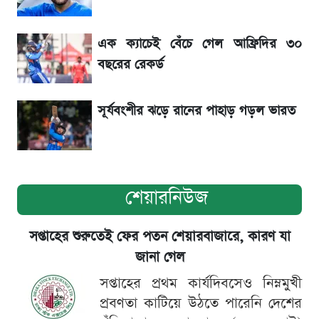
বাংলাদেশের
এক ক্যাচেই বেঁচে গেল আফ্রিদির ৩০
সাকিবের বাড়িতে হামলা নিয়ে মুখ খুললেন দিলীপ
বছরের রেকর্ড
ঘোষ
সূর্যবংশীর ঝড়ে রানের পাহাড় গড়ল ভারত
শেয়ারনিউজ
সপ্তাহের শুরুতেই ফের পতন শেয়ারবাজারে, কারণ যা
জানা গেল
সপ্তাহের প্রথম কার্যদিবসেও নিম্নমুখী
প্রবণতা কাটিয়ে উঠতে পারেনি দেশের