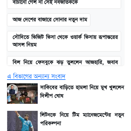
বাঁচানো গেল না সেই নবজাতককে
আজ দেশের বাজারে সোনার নতুন দাম
সৌদিতে ভিজিট ভিসা থেকে ওয়ার্ক ভিসায় রূপান্তরের
আসল নিয়ম
বিল নিয়ে ফেসবুকে ঝড় তুললেন আজহারি, জবাব
দিল বিদ্যুৎ বিভাগ
এ বিভাগের অন্যান্য সংবাদ
আগামী ৪ দিনের আবহাওয়া নিয়ে বড় সতর্কবার্তা
সাকিবের বাড়িতে হামলা নিয়ে মুখ খুললেন
দিলীপ ঘোষ
বাংলাদেশ নিয়ে যা বললেন সজীব ওয়াজেদ জয়
লিটনকে নিয়ে টিম ম্যানেজমেন্টের নতুন
লিটনকে নিয়ে টিম ম্যানেজমেন্টের নতুন পরিকল্পনা
পরিকল্পনা