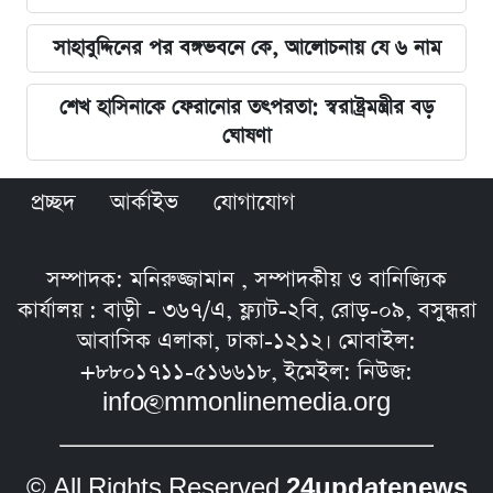
সাহাবুদ্দিনের পর বঙ্গভবনে কে, আলোচনায় যে ৬ নাম
শেখ হাসিনাকে ফেরানোর তৎপরতা: স্বরাষ্ট্রমন্ত্রীর বড়
ঘোষণা
প্রচ্ছদ
আর্কাইভ
যোগাযোগ
সম্পাদক: মনিরুজ্জামান , সম্পাদকীয় ও বানিজ্যিক
কার্যালয় : বাড়ী - ৩৬৭/এ, ফ্ল্যাট-২বি, রোড়-০৯, বসুন্ধরা
আবাসিক এলাকা, ঢাকা-১২১২। মোবাইল:
+৮৮০১৭১১-৫১৬৬১৮, ইমেইল: নিউজ:
info@mmonlinemedia.org
© All Rights Reserved
24updatenews