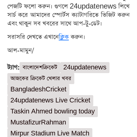
পেজটি ফলো করুন। গুগলে 24updatenews লিখে
সার্চ করে আমাদের স্পোর্টস ক্যাটাগরিতে ভিজিট করুন
এবং থাকুন সব খবরের সাথে আপ-টু-ডেট।
সরাসরি দেখতে এখানে
ক্লিক
করুন।
আল-মামুন/
ট্যাগ:
বাংলাদেশক্রিকেট
24updatenews
আজকের ক্রিকেট খেলার খবর
BangladeshCricket
24updatenews Live Cricket
Taskin Ahmed bowling today
MustafizurRahman
Mirpur Stadium Live Match