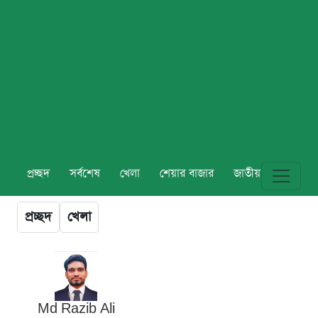
প্রচ্ছদ
সর্বশেষ
খেলা
শেয়ার বাজার
জাতীয়
বিশ্ব
প্রচ্ছদ
খেলা
Md Razib Ali