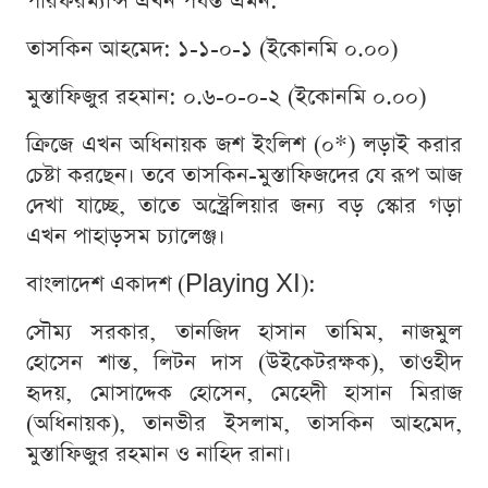
পারফরম্যান্স এখন পর্যন্ত এমন:
তাসকিন আহমেদ: ১-১-০-১ (ইকোনমি ০.০০)
মুস্তাফিজুর রহমান: ০.৬-০-০-২ (ইকোনমি ০.০০)
ক্রিজে এখন অধিনায়ক জশ ইংলিশ (০*) লড়াই করার
চেষ্টা করছেন। তবে তাসকিন-মুস্তাফিজদের যে রূপ আজ
দেখা যাচ্ছে, তাতে অস্ট্রেলিয়ার জন্য বড় স্কোর গড়া
এখন পাহাড়সম চ্যালেঞ্জ।
বাংলাদেশ একাদশ (Playing XI):
সৌম্য সরকার, তানজিদ হাসান তামিম, নাজমুল
হোসেন শান্ত, লিটন দাস (উইকেটরক্ষক), তাওহীদ
হৃদয়, মোসাদ্দেক হোসেন, মেহেদী হাসান মিরাজ
(অধিনায়ক), তানভীর ইসলাম, তাসকিন আহমেদ,
মুস্তাফিজুর রহমান ও নাহিদ রানা।