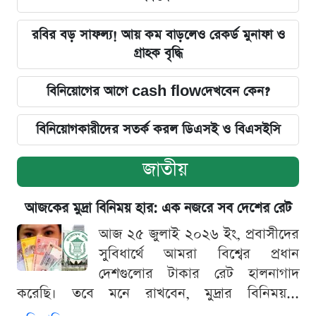
রবির বড় সাফল্য! আয় কম বাড়লেও রেকর্ড মুনাফা ও
গ্রাহক বৃদ্ধি
বিনিয়োগের আগে cash flowদেখবেন কেন?
বিনিয়োগকারীদের সতর্ক করল ডিএসই ও বিএসইসি
জাতীয়
আজকের মুদ্রা বিনিময় হার: এক নজরে সব দেশের রেট
আজ ২৫ জুলাই ২০২৬ ইং, প্রবাসীদের
সুবিধার্থে আমরা বিশ্বের প্রধান
দেশগুলোর টাকার রেট হালনাগাদ
করেছি। তবে মনে রাখবেন, মুদ্রার বিনিময়...