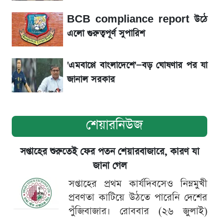
BCB compliance report উঠে
সৌদিতে বাংলাদেশিদের আকামা নবায়নে বদলে গেল
এলো গুরুত্বপূর্ণ সুপারিশ
নিয়ম
'এমবাপ্পে বাংলাদেশে'—বড় ঘোষণার পর যা
জানাল সরকার
শেয়ারনিউজ
সপ্তাহের শুরুতেই ফের পতন শেয়ারবাজারে, কারণ যা
জানা গেল
সপ্তাহের প্রথম কার্যদিবসেও নিম্নমুখী
প্রবণতা কাটিয়ে উঠতে পারেনি দেশের
পুঁজিবাজার। রোববার (২৬ জুলাই)