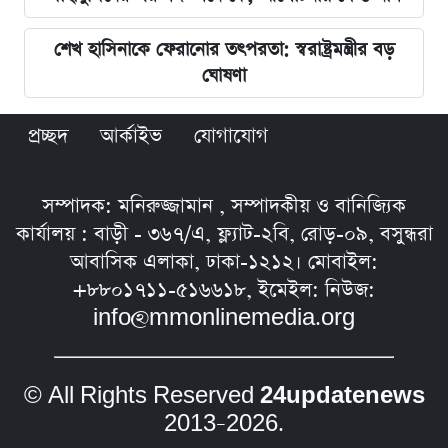
শেখ হাসিনাকে ফেরানোর তৎপরতা: স্বরাষ্ট্রমন্ত্রীর বড়
ঘোষণা
প্রচ্ছদ
আর্কাইভ
যোগাযোগ
সম্পাদক: মনিরুজ্জামান , সম্পাদকীয় ও বানিজ্যিক
কার্যালয় : বাড়ী - ৩৬৭/এ, ফ্ল্যাট-২বি, রোড়-০৯, বসুন্ধরা
আবাসিক এলাকা, ঢাকা-১২১২। মোবাইল:
+৮৮০১৭১১-৫১৬৬১৮, ইমেইল: নিউজ:
info@mmonlinemedia.org
© All Rights Reserved
24updatenews
2013–2026.