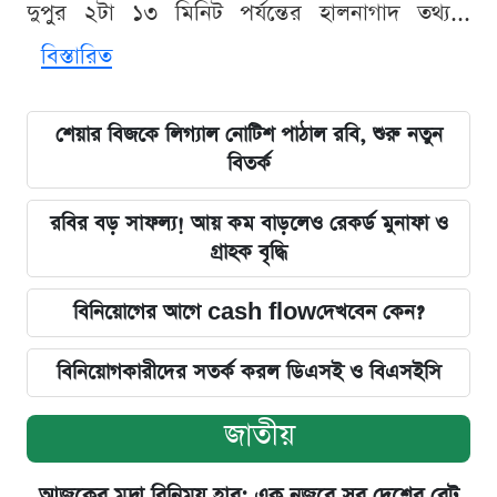
দুপুর ২টা ১৩ মিনিট পর্যন্তের হালনাগাদ তথ্য...
বিস্তারিত
শেয়ার বিজকে লিগ্যাল নোটিশ পাঠাল রবি, শুরু নতুন
বিতর্ক
রবির বড় সাফল্য! আয় কম বাড়লেও রেকর্ড মুনাফা ও
গ্রাহক বৃদ্ধি
বিনিয়োগের আগে cash flowদেখবেন কেন?
বিনিয়োগকারীদের সতর্ক করল ডিএসই ও বিএসইসি
জাতীয়
আজকের মুদ্রা বিনিময় হার: এক নজরে সব দেশের রেট