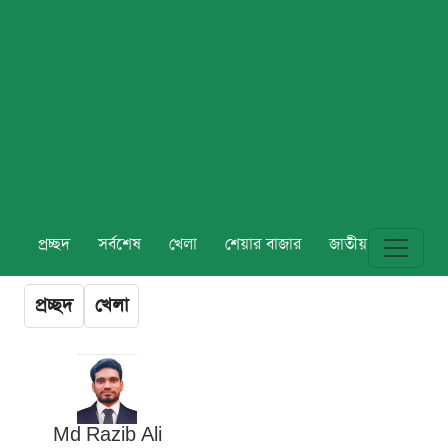
প্রচ্ছদ
সর্বশেষ
খেলা
শেয়ার বাজার
জাতীয়
বিশ্ব
প্রচ্ছদ
খেলা
Md Razib Ali