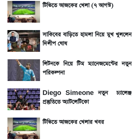
লিটনকে নিয়ে টিম ম্যানেজমেন্টের নতুন পরিকল্পনা
টিভিতে আজকের খেলা (৭ আগস্ট)
জেনে নিন আজকের সোনা ও রুপার সর্বশেষ দাম
সাকিবের বাড়িতে হামলা নিয়ে মুখ খুললেন
আগামীকালই স্পষ্ট হবে এসএসসি ফল প্রকাশের
দিলীপ ঘোষ
তারিখ
লিটনকে নিয়ে টিম ম্যানেজমেন্টের নতুন
তাপমাত্রা নিয়ে নতুন পূর্বাভাস দিল আবহাওয়া অফিস
পরিকল্পনা
৬ আগস্ট দেশের বাজারে স্বর্ণের দাম
Diego Simeone নতুন চ্যালেঞ্জ
রবির বড় সাফল্য! আয় কম বাড়লেও রেকর্ড মুনাফা ও
প্রস্তুতিতে অ্যাটলেটিকো
গ্রাহক বৃদ্ধি
টিভিতে আজকের খেলার খবর
শেয়ার বিজকে লিগ্যাল নোটিশ পাঠাল রবি, শুরু নতুন
বিতর্ক