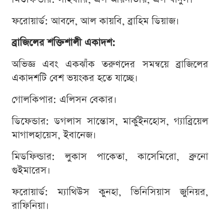
ফরোয়ার্ড: আবদে, আল কায়বি, ব্রাহিম ডিয়াজ।
ব্রাজিলের শক্তিশালী একাদশ:
অভিজ্ঞ এবং একঝাঁক তরুণদের সমন্বয়ে ব্রাজিলের
একাদশটি বেশ ভয়ংকর হতে যাচ্ছে।
গোলকিপার: এলিসন বেকার।
ডিফেন্ডার: ডগলাস সান্তোস, মার্কুইনহোস, গ্যাব্রিয়েল
মাগালহায়েস, ইবানেজ।
মিডফিল্ডার: লুকাস পাকেতা, কাসেমিরো, ব্রুনো
গুইমারেস।
ফরোয়ার্ড: ম্যাথিউস কুনহা, ভিনিসিয়াস জুনিয়র,
রাফিনিয়া।