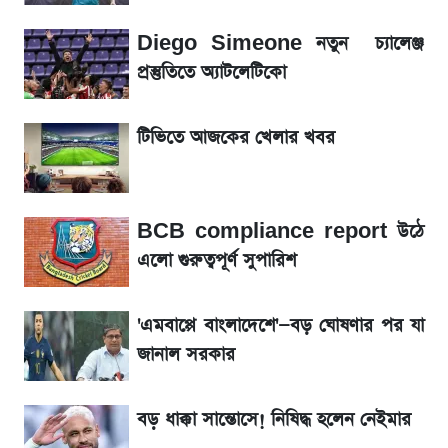
Diego Simeone নতুন চ্যালেঞ্জ
৬ আগস্ট দেশের বাজারে স্বর্ণের দাম
প্রস্তুতিতে অ্যাটলেটিকো
শেখ হাসিনার দেশে ফেরা নিয়ে যা বললেন রুমিন
টিভিতে আজকের খেলার খবর
ফারহানা
লাফিয়ে বাড়ল স্বর্ণের দাম, এক মাসের মধ্যে সর্বোচ্চ
রেকর্ড
BCB compliance report উঠে
এলো গুরুত্বপূর্ণ সুপারিশ
শেয়ার বিজকে লিগ্যাল নোটিশ পাঠাল রবি, শুরু নতুন
বিতর্ক
'এমবাপ্পে বাংলাদেশে'—বড় ঘোষণার পর যা
জানাল সরকার
রবির বড় সাফল্য! আয় কম বাড়লেও রেকর্ড মুনাফা ও
গ্রাহক বৃদ্ধি
বড় ধাক্কা সান্তোসে! নিষিদ্ধ হলেন নেইমার