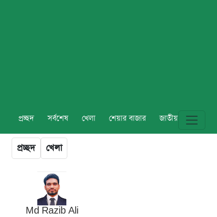
প্রচ্ছদ
সর্বশেষ
খেলা
শেয়ার বাজার
জাতীয়
বিশ্ব
প্রচ্ছদ
খেলা
Md Razib Ali