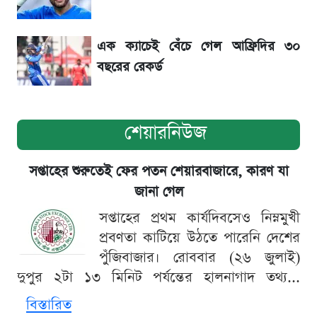
সৌদিতে বাংলাদেশিদের আকামা নবায়নে বদলে গেল
নিয়ম
এক ক্যাচেই বেঁচে গেল আফ্রিদির ৩০
বছরের রেকর্ড
শেয়ারনিউজ
সপ্তাহের শুরুতেই ফের পতন শেয়ারবাজারে, কারণ যা
জানা গেল
সপ্তাহের প্রথম কার্যদিবসেও নিম্নমুখী
প্রবণতা কাটিয়ে উঠতে পারেনি দেশের
পুঁজিবাজার। রোববার (২৬ জুলাই)
দুপুর ২টা ১৩ মিনিট পর্যন্তের হালনাগাদ তথ্য...
বিস্তারিত