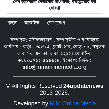
শেখ হাসিনাকে ফেরানোর তৎপরতা: স্বরাষ্ট্রমন্ত্রীর বড়
ঘোষণা
প্রচ্ছদ
আর্কাইভ
যোগাযোগ
সম্পাদক: মনিরুজ্জামান , সম্পাদকীয় ও বানিজ্যিক
কার্যালয় : বাড়ী - ৩৬৭/এ, ফ্ল্যাট-২বি, রোড়-০৯, বসুন্ধরা
আবাসিক এলাকা, ঢাকা-১২১২। মোবাইল:
+৮৮০১৭১১-৫১৬৬১৮, ইমেইল: নিউজ:
info@mmonlinemedia.org
© All Rights Reserved
24updatenews
2013–2026.
Developed by
M M Online Media