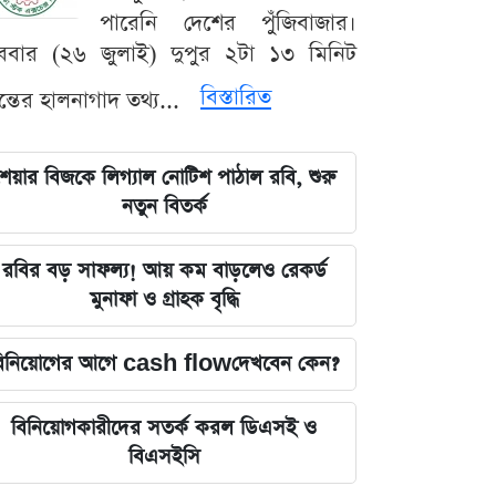
পারেনি দেশের পুঁজিবাজার।
ববার (২৬ জুলাই) দুপুর ২টা ১৩ মিনিট
বিস্তারিত
যন্তের হালনাগাদ তথ্য...
েয়ার বিজকে লিগ্যাল নোটিশ পাঠাল রবি, শুরু
নতুন বিতর্ক
রবির বড় সাফল্য! আয় কম বাড়লেও রেকর্ড
মুনাফা ও গ্রাহক বৃদ্ধি
িনিয়োগের আগে cash flowদেখবেন কেন?
বিনিয়োগকারীদের সতর্ক করল ডিএসই ও
বিএসইসি