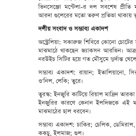
ভিনসেঞ্জো মন্টেলা-র দল সবশেষ প্রীতি ম
আরদা গুলেরের মতো তরুণ প্রতিভা থাকায় তুরস
দলীয় সংবাদ ও সম্ভাব্য একাদশ
অস্ট্রেলিয়া: সকারুজ শিবিরে কোনো চোটের 
মাঝমাঠে থাকছেন জ্যাকসন আরভিন। আক্রমণ
নরউইচ সিটির হয়ে গত মৌসুমে দুর্দান্ত খেল
সম্ভাব্য একাদশ: রায়ান; ইতালিয়ানো, 
ও'নিল, লেকি; তুরে।
তুরস্ক: ইনজুরি কাটিয়ে রিয়াল মাদ্রিদ তা
ইনজুরির কারণে কেনান ইলদিজকে এই ম্য
মাঝমাঠের হাল ধরবেন।
সম্ভাব্য একাদশ: চাকির; চেলিক, ডেমিরাল
ককচু, ইলমাজ; গুল।