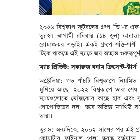
২০২৬ বিশ্বকাপ ফুটবলের গ্রুপ ‘ডি’-র এক হা
তুরস্ক। আগামী রবিবার (১৪ জুন) কানাডার ভ
রোমাঞ্চকর লড়াই। একই গ্রুপে শক্তিশালী য
টিকে থাকতে এই ম্যাচে জয় অত্যন্ত গুরুত্বপূর
ম্যাচ প্রিভিউ: সকারুজ বনাম ক্রিসেন্ট-স্টার্স
অস্ট্রেলিয়া: গত পাঁচটি বিশ্বকাপে নিয়মি
মুখিয়ে আছে। ২০২২ বিশ্বকাপে তারা শেষ ১
ম্যাচগুলোতে মেক্সিকোর কাছে হার এবং সু
পোপোভিচের দল। তবে অভিজ্ঞ ম্যাথিউ রায়
তারা।
তুরস্ক: অন্যদিকে, ২০০২ সালের পর এই প
কোয়ার্টার ফাইনাল খেলা তুরস্ক বর্তমানে 