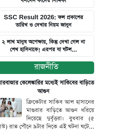
বললেন কাদের সিদ্দিকী
SSC Result 2026: ফল প্রকাশের
তারিখ ও দেখার নিয়ম জানুন
২ লাখ মানুষ অপেক্ষায়, কিন্তু দেখা গেল না
শেখ হাসিনাকে! এরপর যা ঘটল...
রাজনীতি
়ারবাজার কেলেঙ্কারির মধ্যেই সাকিবের বাড়িতে
আগুন
ক্রিকেটার সাকিব আল হাসানের
মাগুরার বাড়িতে আগুন ধরিয়ে
দিয়েছে দুর্বৃত্তরা। বুধবার (৫
স্ট) রাত পৌনে ৯টার দিকে এই ঘটনা ঘটে...