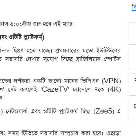
ব
াল ৬:০০টায় শুরু হবে এই ম্যাচ।
ং ওটিটি প্ল্যাটফর্ম)
নন্দ দ্বিগুণ হতে যাচ্ছে। প্রথমবারের মতো ইউটিউবের
াচ সরাসরি দেখার সুযোগ দিচ্ছে ব্রাজিলিয়ান স্পোর্টস
রতের দর্শকরা একটি ভালো মানের ভিপিএন (VPN)
জিল' সেট করলেই 'CazeTV' চ্যানেলে ৪কে (4K)
ন।
শ
নেটওয়ার্ক এবং ওটিটি প্ল্যাটফর্ম জি৫ (Zee5)-এ
বং সময় টিভিতে সরাসরি সম্প্রচার করা হবে। এছাড়া