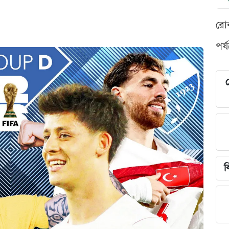
রো
পর্
শ
ব