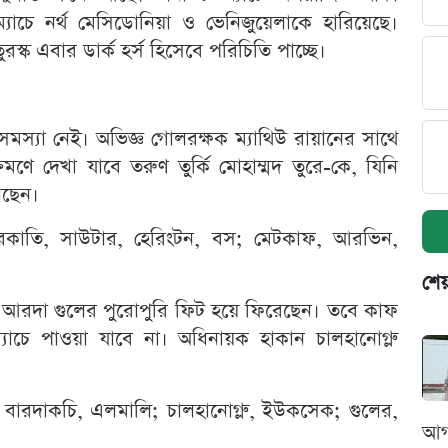
্যাচে নর্থ মেসিডোনিয়া ও ভেনিজুয়েলাকে হারিয়েছে।
্ক এবার ডার্ক হর্স হিসেবে পরিচিতি পাচ্ছে।
সমস্যা নেই। অভিজ্ঞ গোলরক্ষক ম্যাথিউ রায়ানের সাথে
ে দেখা যাবে তরুণ তুর্কি মোহাম্মদ তুরে-কে, যিনি
েছেন।
সিরকাতি, সাউটার, হেরিংটন, বস; মেটকাফ, আরভিন,
শেয
রকা আরদা গুলের পুরোপুরি ফিট হয়ে ফিরেছেন। তবে কাফ
াচে পাওয়া যাবে না। অধিনায়ক হাকান চালহানোগ্লু
, বারদাকচি, এলমালি; চালহানোগ্লু, ইউকসেক; গুলের,
আগ