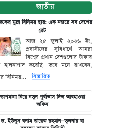
জাতীয়
ের মুদ্রা বিনিময় হার: এক নজরে সব দেশের
রেট
আজ ২৫ জুলাই ২০২৬ ইং,
প্রবাসীদের সুবিধার্থে আমরা
বিশ্বের প্রধান দেশগুলোর টাকার
ট হালনাগাদ করেছি। তবে মনে রাখবেন,
বিস্তারিত
্রার বিনিময়...
তাপমাত্রা নিয়ে নতুন পূর্বাভাস দিল আবহাওয়া
অফিস
ড. ইউনূস বনাম তারেক রহমান—তুলনায় যা