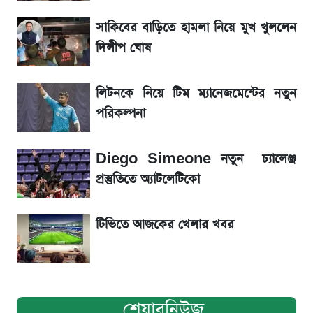
সাকিবের বাড়িতে হামলা নিয়ে মুখ খুললেন
La Liga 2026-2027: সর্বশেষ পয়েন্ট টেবিল ও
খবর
দিলীপ ঘোষ
একদিনের ব্যবধানে আজকের সোনার দাম
লিটনকে নিয়ে টিম ম্যানেজমেন্টের নতুন
পরিকল্পনা
ড. ইউনূস বনাম তারেক রহমান—তুলনায় যা বললেন
কাদের সিদ্দিকী
Diego Simeone নতুন চ্যালেঞ্জ
প্রস্তুতিতে অ্যাটলেটিকো
টিভিতে আজকের খেলার খবর
শেয়ারনিউজ