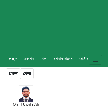
প্রচ্ছদ
সর্বশেষ
খেলা
শেয়ার বাজার
জাতীয়
বিশ্ব
প্রচ্ছদ
খেলা
Md Razib Ali