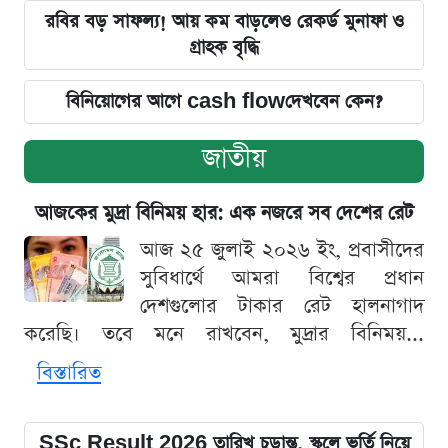
রবির বড় সাফল্য! আয় কম বাড়লেও রেকর্ড মুনাফা ও
গ্রাহক বৃদ্ধি
বিনিয়োগের আগে cash flowদেখবেন কেন?
জাতীয়
আজকের মুদ্রা বিনিময় হার: এক নজরে সব দেশের রেট
আজ ২৫ জুলাই ২০২৬ ইং, প্রবাসীদের
সুবিধার্থে আমরা বিশ্বের প্রধান
দেশগুলোর টাকার রেট হালনাগাদ
করেছি। তবে মনে রাখবেন, মুদ্রার বিনিময়...
বিস্তারিত
SSc Result 2026 তারিখ চূড়ান্ত, স্কুলে ভর্তি নিয়ে