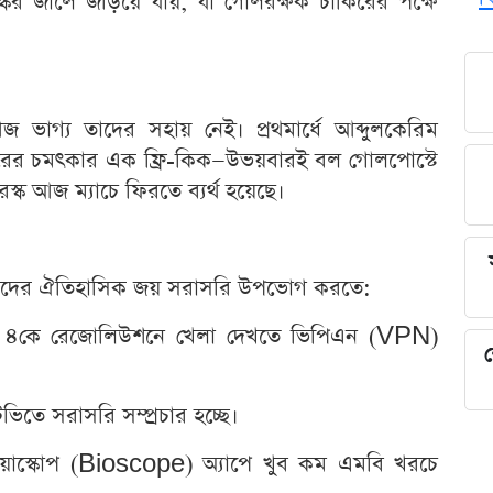
স্কের জালে জড়িয়ে যায়, যা গোলরক্ষক চাকিরের পক্ষে
জ ভাগ্য তাদের সহায় নেই। প্রথমার্ধে আব্দুলকেরিম
ুলেরের চমৎকার এক ফ্রি-কিক—উভয়বারই বল গোলপোস্টে
স্ক আজ ম্যাচে ফিরতে ব্যর্থ হয়েছে।
ারুজদের ঐতিহাসিক জয় সরাসরি উপভোগ করতে:
ে ৪কে রেজোলিউশনে খেলা দেখতে ভিপিএন (VPN)
শ
ভিতে সরাসরি সম্প্রচার হচ্ছে।
য়োস্কোপ (Bioscope) অ্যাপে খুব কম এমবি খরচে