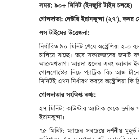
সময়: ৯০+ মিনিট (ইনজুরি টাইম চলছে)
গোলদাতা: নেস্টরি ইরানকুন্দা (২৭'), কনর 
লস টাইমের উত্তেজনা:
নির্ধারিত ৯০ মিনিট শেষে অস্ট্রেলিয়া ২-০ ব
চালিয়ে যাচ্ছে। তবে সকারুজদের জমাট রক
আক্রমণভাগ। আরদা গুলের এবং ক্যানান ইলদিজ
গোলপোস্টের নিচে প্যাট্রিক বিচ আজ চ
মিনিটই এখন নির্ধারণ করবে অস্ট্রেলিয়া কি ক
গোলদাতার সংক্ষিপ্ত তথ্য:
২৭ মিনিট: কাউন্টার অ্যাটাক থেকে দুর্দান
ইরানকুন্দা।
৭৫ মিনিট: ম্যাচের সবচেয়ে দর্শনীয় মুহূ