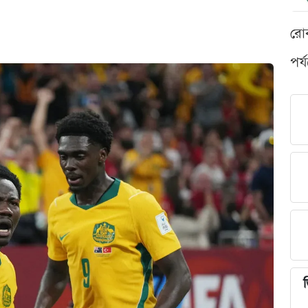
রো
পর্