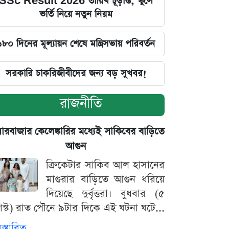
SSc Result 2026 তারিখ চূড়ান্ত, স্কুলে
ভর্তি নিয়ে নতুন নিয়ম
১৮০ দিনের মূল্যায়ন শেষে মন্ত্রিসভায় পরিবর্তন
সরকারি চাকরিজীবীদের জন্য বড় সুখবর!
রাজনীতি
়ারবাজার কেলেঙ্কারির মধ্যেই সাকিবের বাড়িতে
আগুন
ক্রিকেটার সাকিব আল হাসানের
মাগুরার বাড়িতে আগুন ধরিয়ে
দিয়েছে দুর্বৃত্তরা। বুধবার (৫
স্ট) রাত পৌনে ৯টার দিকে এই ঘটনা ঘটে...
িস্তারিত