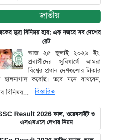
জাতীয়
ের মুদ্রা বিনিময় হার: এক নজরে সব দেশের
রেট
আজ ২৫ জুলাই ২০২৬ ইং,
প্রবাসীদের সুবিধার্থে আমরা
বিশ্বের প্রধান দেশগুলোর টাকার
ট হালনাগাদ করেছি। তবে মনে রাখবেন,
বিস্তারিত
্রার বিনিময়...
SSC Result 2026 কাল, ওয়েবসাইট ও
এসএমএসে দেখার নিয়ম