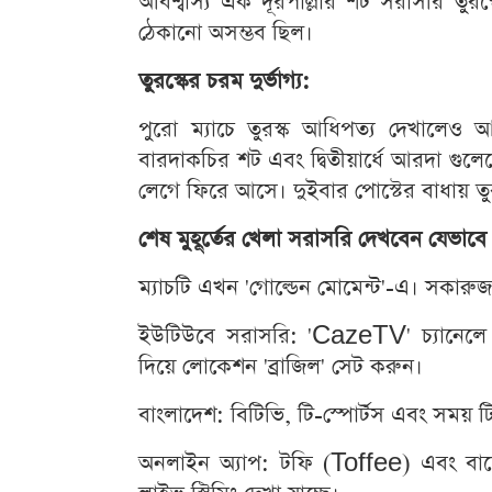
অবিশ্বাস্য এক দূরপাল্লার শট সরাসরি তুর
ঠেকানো অসম্ভব ছিল।
তুরস্কের চরম দুর্ভাগ্য:
পুরো ম্যাচে তুরস্ক আধিপত্য দেখালেও আ
বারদাকচির শট এবং দ্বিতীয়ার্ধে আরদা গ
লেগে ফিরে আসে। দুইবার পোস্টের বাধায় তুর
শেষ মুহূর্তের খেলা সরাসরি দেখবেন যেভাবে
ম্যাচটি এখন 'গোল্ডেন মোমেন্ট'-এ। সক
ইউটিউবে সরাসরি: 'CazeTV' চ্যানেল
দিয়ে লোকেশন 'ব্রাজিল' সেট করুন।
বাংলাদেশ: বিটিভি, টি-স্পোর্টস এবং সময় টি
অনলাইন অ্যাপ: টফি (Toffee) এবং বা