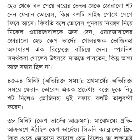
হেড থেকে বল পেয়ে বক্সের ভেতর থেকে জোরালো শট
নেন ফেরান তোরেস, কিন্তু বলটি সাইড পোস্টে লেগে
ফিরে আসে। ফিরতি বলে তোরেস পুনরায় নিয়ন্ত্রণ নিয়ে
মিকেল ওয়ারজাবালকে ক্রস দেন, ওয়ারজাবালের
জোরালো হেড কেপ ভার্দের গোলরক্ষক ভোজিনহা
অসাধারণ এক রিফ্লেক্সে বাঁচিয়ে দেন। স্প্যানিশ
সমর্থকরা গোলের উৎসবে মাততে পারতেন, কিন্তু ভাগ্য
আজ সহায় ছিল না।
৪৫+৪ মিনিট (অতিরিক্ত সময়): প্রথমার্ধের অতিরিক্ত
সময়ে ফেরান তোরেস একক প্রচেষ্টায় বক্সে ঢুকে নিচু
শট নিলেও ভোজিনহা দুই দফায় বলটি তালুবন্দী
করেন।
৩৮ মিনিট (কেপ ভার্দের আক্রমণ): মাঝেমধ্যে প্রতি-
আক্রমণে উঠছিল কেপ ভার্দেও। সিডনি ক্যাব্রালের ফ্রি-
কিক থেকে জোভানে ক্যাব্রাল হেড দিলেও তা লক্ষ্যভ্রষ্ট