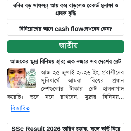
রবির বড় সাফল্য! আয় কম বাড়লেও রেকর্ড মুনাফা ও
গ্রাহক বৃদ্ধি
বিনিয়োগের আগে cash flowদেখবেন কেন?
জাতীয়
আজকের মুদ্রা বিনিময় হার: এক নজরে সব দেশের রেট
আজ ২৫ জুলাই ২০২৬ ইং, প্রবাসীদের
সুবিধার্থে আমরা বিশ্বের প্রধান
দেশগুলোর টাকার রেট হালনাগাদ
করেছি। তবে মনে রাখবেন, মুদ্রার বিনিময়...
বিস্তারিত
SSc Result 2026 তারিখ চূড়ান্ত, স্কুলে ভর্তি নিয়ে