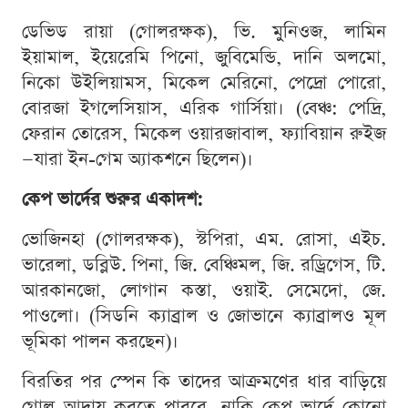
ডেভিড রায়া (গোলরক্ষক), ভি. মুনিওজ, লামিন
ইয়ামাল, ইয়েরেমি পিনো, জুবিমেন্ডি, দানি অলমো,
নিকো উইলিয়ামস, মিকেল মেরিনো, পেদ্রো পোরো,
বোরজা ইগলেসিয়াস, এরিক গার্সিয়া। (বেঞ্চ: পেদ্রি,
ফেরান তোরেস, মিকেল ওয়ারজাবাল, ফ্যাবিয়ান রুইজ
—যারা ইন-গেম অ্যাকশনে ছিলেন)।
কেপ ভার্দের শুরুর একাদশ:
ভোজিনহা (গোলরক্ষক), স্টপিরা, এম. রোসা, এইচ.
ভারেলা, ডব্লিউ. পিনা, জি. বেঞ্চিমল, জি. রড্রিগেস, টি.
আরকানজো, লোগান কস্তা, ওয়াই. সেমেদো, জে.
পাওলো। (সিডনি ক্যাব্রাল ও জোভানে ক্যাব্রালও মূল
ভূমিকা পালন করছেন)।
বিরতির পর স্পেন কি তাদের আক্রমণের ধার বাড়িয়ে
গোল আদায় করতে পারবে, নাকি কেপ ভার্দে কোনো