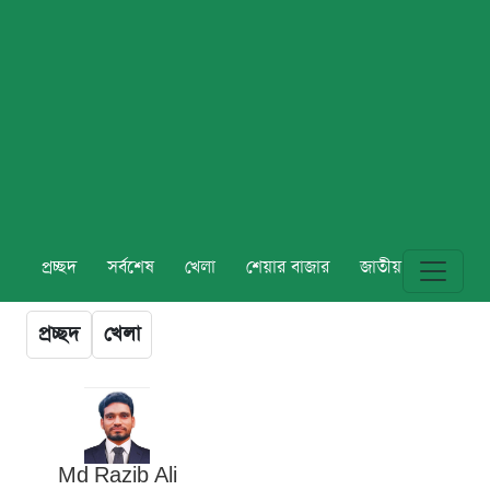
প্রচ্ছদ
সর্বশেষ
খেলা
শেয়ার বাজার
জাতীয়
বিশ্ব
প্রচ্ছদ
খেলা
Md Razib Ali