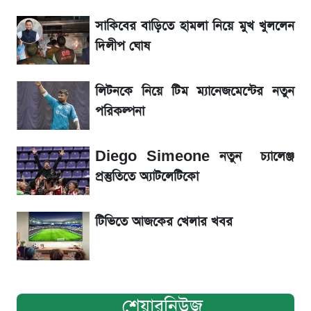
সাকিবের বাড়িতে হামলা নিয়ে মুখ খুললেন
La Liga 2026-2027: সর্বশেষ পয়েন্ট টেবিল ও
খবর
দিলীপ ঘোষ
একদিনের ব্যবধানে আজকের সোনার দাম
লিটনকে নিয়ে টিম ম্যানেজমেন্টের নতুন
পরিকল্পনা
ড. ইউনূস বনাম তারেক রহমান—তুলনায় যা বললেন
কাদের সিদ্দিকী
Diego Simeone নতুন চ্যালেঞ্জ
প্রস্তুতিতে অ্যাটলেটিকো
টিভিতে আজকের খেলার খবর
শেয়ারনিউজ