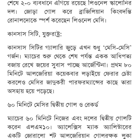
শেষে ২-০ ব্যবধানে এগিয়ে রয়েছে লিওনেল স্কালোনির
দল। জোড়া গোল করে ব্রাজিলিয়ান কিংবদন্তি
রোনালদোকে স্পর্শ করেছেন লিওনেল মেসি।
কানসাস সিটি, যুক্তরাষ্ট্র:
কানসাস সিটির গ্যালারি জুড়ে এখন শুধু ‘মেসি-মেসি’
গর্জন। ম্যাচের শুরু থেকে শেষ পর্যন্ত একক আধিপত্য
বজায় রেখে জয়ের সুবাস পাচ্ছে আর্জেন্টিনা। প্রথম ৮০
মিনিটে আলজেরিয়া কয়েকবার লড়াইয়ে ফেরার চেষ্টা
করলেও মেসির জাদুকরী পারফরম্যান্সের কাছে তারা
অসহায় হয়ে পড়েছে।
৬০ মিনিটে মেসির দ্বিতীয় গোল ও রেকর্ড
ম্যাচের ৬০ মিনিটে নিজের এবং দলের দ্বিতীয় গোলটি
করেন এলএম১০। অ্যালেক্সিস ম্যাক অ্যালিস্টারের
একটি জোরালো শট আলজেরিয়ান গোলরক্ষক লুকা