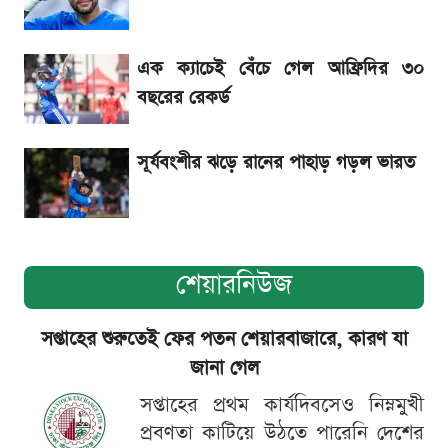
৬ আগস্ট দেশের বাজারে স্বর্ণের দাম
এক ক্যাচেই বেঁচে গেল আফ্রিদির ৩০
শেখ হাসিনার বক্তব্য ঘিরে ভারতকে কড়া বার্তা
বছরের রেকর্ড
বাংলাদেশের
সূর্যবংশীর ঝড়ে রানের পাহাড় গড়ল ভারত
শেয়ারনিউজ
সপ্তাহের শুরুতেই ফের পতন শেয়ারবাজারে, কারণ যা
জানা গেল
সপ্তাহের প্রথম কার্যদিবসেও নিম্নমুখী
প্রবণতা কাটিয়ে উঠতে পারেনি দেশের