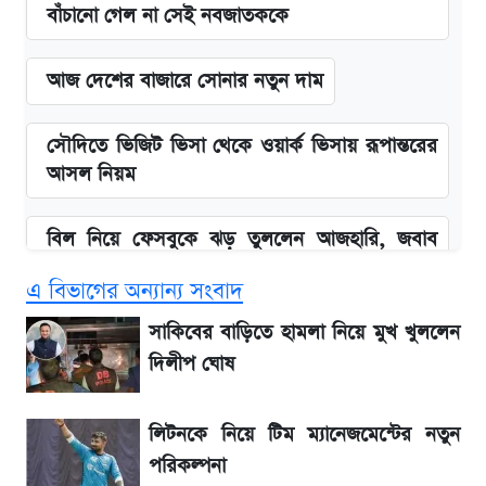
বাঁচানো গেল না সেই নবজাতককে
আজ দেশের বাজারে সোনার নতুন দাম
সৌদিতে ভিজিট ভিসা থেকে ওয়ার্ক ভিসায় রূপান্তরের
আসল নিয়ম
বিল নিয়ে ফেসবুকে ঝড় তুললেন আজহারি, জবাব
দিল বিদ্যুৎ বিভাগ
এ বিভাগের অন্যান্য সংবাদ
বাংলাদেশ নিয়ে যা বললেন সজীব ওয়াজেদ জয়
সাকিবের বাড়িতে হামলা নিয়ে মুখ খুললেন
দিলীপ ঘোষ
২ লাখ মানুষ অপেক্ষায়, কিন্তু দেখা গেল না শেখ
হাসিনাকে! এরপর যা ঘটল...
লিটনকে নিয়ে টিম ম্যানেজমেন্টের নতুন
পরিকল্পনা