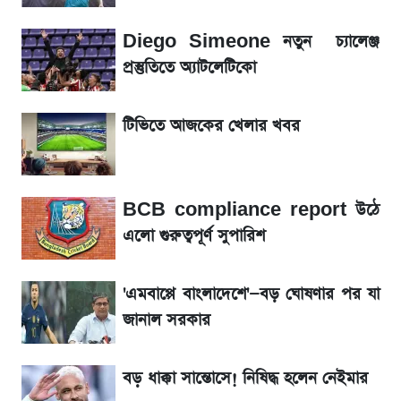
আগামী ৪ দিনের আবহাওয়া নিয়ে বড় সতর্কবার্তা
Diego Simeone নতুন চ্যালেঞ্জ
লিটনকে নিয়ে টিম ম্যানেজমেন্টের নতুন পরিকল্পনা
প্রস্তুতিতে অ্যাটলেটিকো
আগামীকালই স্পষ্ট হবে এসএসসি ফল প্রকাশের
টিভিতে আজকের খেলার খবর
তারিখ
সাকিবের বাড়িতে হামলা নিয়ে মুখ খুললেন দিলীপ
BCB compliance report উঠে
ঘোষ
এলো গুরুত্বপূর্ণ সুপারিশ
শেখ হাসিনার দেশে ফেরা নিয়ে যা বললেন রুমিন
ফারহানা
'এমবাপ্পে বাংলাদেশে'—বড় ঘোষণার পর যা
জানাল সরকার
লাফিয়ে বাড়ল স্বর্ণের দাম, এক মাসের মধ্যে সর্বোচ্চ
রেকর্ড
বড় ধাক্কা সান্তোসে! নিষিদ্ধ হলেন নেইমার