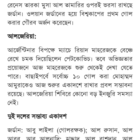
রেনেস তারকা মুসা আল তামারির ওপরই ভরসা রাখছে
জর্ডান। ওলয়ান জর্ডানের হয়ে বিশ্বকাপের প্রথম গোল
করার গৌরব অর্জন করেছেন।
আলজেরিয়া:
আর্জেন্টিনার বিপক্ষে ম্যাচে রিয়াদ মাহরেজকে বেঞ্চে
রেখে চমক দিয়েছিলেন পেটকোভিচ। তবে অভিজ্ঞতার
প্রয়োজনে আজ মাহরেজকে শুরু থেকেই দেখা যেতে
পারে। বাছাইপর্বে সর্বোচ্চ ১০ গোল করা মোহাম্মদ
আমুরাকেও আজ শুরুর একাদশে রাখার প্রবল সম্ভাবনা
রয়েছে। আলজেরিয়া শিবিরে কোনো বড় ইনজুরি সমস্যা
নেই।
দুই দলের সম্ভাব্য একাদশ
জর্ডান: আবু লাইলা (গোলরক্ষক); আল রুসান, আল
আরব, আবু আলনাদি; হাদ্দাদ, আল রাশদান, আল