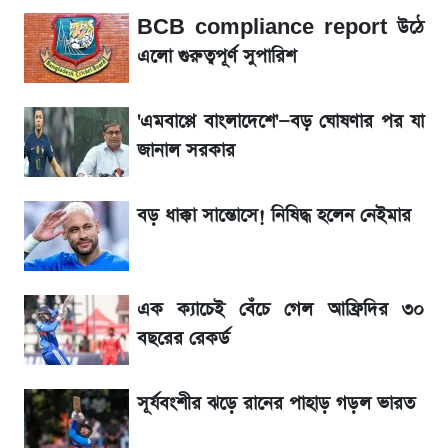
সাকিবের বাড়িতে হামলা নিয়ে মুখ খুললেন দিলীপ
BCB compliance report উঠে
ঘোষ
এলো গুরুত্বপূর্ণ সুপারিশ
শেখ হাসিনার দেশে ফেরা নিয়ে যা বললেন রুমিন
ফারহানা
'এমবাপ্পে বাংলাদেশে'—বড় ঘোষণার পর যা
জানাল সরকার
লাফিয়ে বাড়ল স্বর্ণের দাম, এক মাসের মধ্যে সর্বোচ্চ
রেকর্ড
বড় ধাক্কা সান্তোসে! নিষিদ্ধ হলেন নেইমার
৬ আগস্ট দেশের বাজারে স্বর্ণের দাম
এক ক্যাচেই বেঁচে গেল আফ্রিদির ৩০
শেখ হাসিনার বক্তব্য ঘিরে ভারতকে কড়া বার্তা
বছরের রেকর্ড
বাংলাদেশের
সূর্যবংশীর ঝড়ে রানের পাহাড় গড়ল ভারত