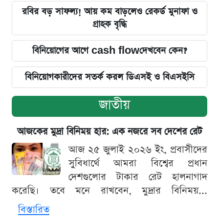
রবির বড় সাফল্য! আয় কম বাড়লেও রেকর্ড মুনাফা ও
গ্রাহক বৃদ্ধি
বিনিয়োগের আগে cash flowদেখবেন কেন?
বিনিয়োগকারীদের সতর্ক করল ডিএসই ও বিএসইসি
জাতীয়
আজকের মুদ্রা বিনিময় হার: এক নজরে সব দেশের রেট
আজ ২৫ জুলাই ২০২৬ ইং, প্রবাসীদের
সুবিধার্থে আমরা বিশ্বের প্রধান
দেশগুলোর টাকার রেট হালনাগাদ
করেছি। তবে মনে রাখবেন, মুদ্রার বিনিময়...
বিস্তারিত