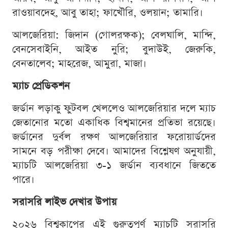
রাওয়াবদেহ, আবু তাহা; ফাখৌরি, ওলয়ান; তামারি।
আলজেরিয়া: জিদান (গোলরক্ষক); বেলঘালি, মান্দি,
বেনসেবাইনি, আইত নুরি; বুদাউই, জেরুকি,
বেনতালেব; মাহরেজ, আমুরা, মাজা।
ম্যাচ প্রেডিকশন
জর্ডান লড়াকু ফুটবল খেললেও আলজেরিয়ার দলে ম্যাচ
জেতানোর মতো একাধিক বিশ্বমানের প্রতিভা রয়েছে।
জর্ডানের দুর্বল রক্ষণ আলজেরিয়ার ফরোয়ার্ডদের
সামনে বড় পরীক্ষা দেবে। আমাদের বিশ্লেষণ অনুযায়ী,
ম্যাচটি আলজেরিয়া ৩-১ জর্ডান ব্যবধানে জিততে
পারে।
সরাসরি লাইভ দেখার উপায়
২০২৬ বিশ্বকাপের এই গুরুত্বপূর্ণ ম্যাচটি সরাসরি