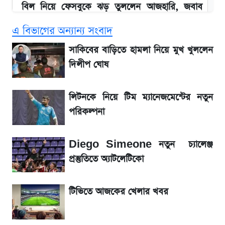
বিল নিয়ে ফেসবুকে ঝড় তুললেন আজহারি, জবাব
দিল বিদ্যুৎ বিভাগ
এ বিভাগের অন্যান্য সংবাদ
বাংলাদেশ নিয়ে যা বললেন সজীব ওয়াজেদ জয়
সাকিবের বাড়িতে হামলা নিয়ে মুখ খুললেন
দিলীপ ঘোষ
২ লাখ মানুষ অপেক্ষায়, কিন্তু দেখা গেল না শেখ
হাসিনাকে! এরপর যা ঘটল...
লিটনকে নিয়ে টিম ম্যানেজমেন্টের নতুন
পরিকল্পনা
আগামী ৪ দিনের আবহাওয়া নিয়ে বড় সতর্কবার্তা
Diego Simeone নতুন চ্যালেঞ্জ
লিটনকে নিয়ে টিম ম্যানেজমেন্টের নতুন পরিকল্পনা
প্রস্তুতিতে অ্যাটলেটিকো
আগামীকালই স্পষ্ট হবে এসএসসি ফল প্রকাশের
টিভিতে আজকের খেলার খবর
তারিখ