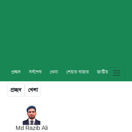
প্রচ্ছদ
সর্বশেষ
খেলা
শেয়ার বাজার
জাতীয়
বিশ্ব
প্রচ্ছদ
খেলা
Md Razib Ali